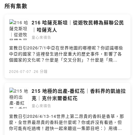
所有集數
《宣教日引》禱告季刊發行廣及全球華人，25 年來每天介紹一個福音未
得之民，提供具體代求事項。
216 哈薩克斯坦｜從遊牧民轉為蘇聯公民
【貝殼姊姊選物推薦🛒】
｜哈薩克人
◆《新的一天》世界難民 兒童繪本著色本：
https://umot.group/product/newday/
童心來禱告
◆繁體中文｜世界地圖掛布：
https://umot.group/product/worldmap/
宣教日引2026/7/1中亞在世界地圖的哪裡呢？你認識哪些
◆宣教桌遊：
https://umot.group/product/immissionary/
中亞的國家？這裡發生過什麼重大的歷史事件，影響了各
◆多國語言祝福紅包袋：
https://umot.group/product/godblessu/
個國家的文化呢？什麼是「交叉分割」？什麼是「飛
地」？趕快一起來聽這一集節目吧：）用禱告環遊世界🌍
【訂閱宣教日引】每天介紹一個未得之民，並為其代禱！
透過為世界不同群體禱告，讓孩子們從小就能夠認識上帝
2026-07-07
·
26 分鐘
宣教日引電子版免費下載：
https://www.cross-roads.org/mp-pdf.php
的心意，走在上帝的旨意當中！🎀貝殼姊姊選物推薦🧸
宣教日引紙本免費訂閱：
https://reurl.cc/R4ZbD
《新的一天》世界難民 兒童繪本著色本：
粵語版兒童podcast：
https://bit.ly/hkcan
https://umot.group/product/newday/🌍繁體中文｜世界
215 地極的出產-番紅花｜香料界的凱迪拉
地圖掛布🛒：https://umot.group/product/worldmap/🧩
【收聽平台】
克｜克什米爾番紅花
「假如我是宣教士」宣教桌遊：
Spotify：
童心來禱告
https://umot.group/product/immissionary/🧧多國語言
https://open.spotify.com/show/5kDVu6YYRzJI4LuuaEoPXu
祝福紅包袋：https://umot.group/product/godblessu/
KKBOX：
https://bit.ly/praykids
宣教日引2026/4/13-14世界上第二昂貴的香料是香草，那
【訂閱宣教日引】每天介紹一個未得之民，並為其代禱！
Apple Podcast：
https://apple.co/3TXgf2U
麼，全世界最昂貴的香料是什麼呢？你或許沒有看過，但
宣教日引電子版免費下載：https://www.cross-
你可能有吃過唷！趕快一起來聽這一集節目吧：）用禱告
roads.org/mp-pdf.php宣教日引紙本免費訂閱：
【奉獻支持】
環遊世界🌍透過為世界不同群體禱告，讓孩子們從小就能