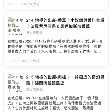
https://reurl.cc/R4ZbD【收聽平台】Apple Podcast：
線上奉獻：
https://umot.eoffering.org.tw/
夠認識上帝的心意，走在上帝的旨意當中！🎀貝殼姊姊選
2026-06-16
·
19 分鐘
https://apple.co/3TXgf2USpotify：
物推薦🧸《新的一天》世界難民 兒童繪本著色本：
https://spoti.fi/3TwNCs6KKBOX：
Powered by Firstory Hosting
https://umot.group/product/newday/🌍繁體中文｜世界
https://bit.ly/praykidsFirst Story：
地圖掛布🛒：https://umot.group/product/worldmap/🧩
214 地極的出產-香草｜小奴隸與香料皇后
https://open.firstory.me/user/kidspray粵語版《宣教小
「假如我是宣教士」宣教桌遊：
｜法屬留尼旺島＆馬達加斯加香草
祈兵》：https://bit.ly/hkcan【奉獻支持】線上奉獻：
https://umot.group/product/immissionary/🧧多國語言
https://umot.eoffering.org.tw/歡迎留言告訴我你對這一
童心來禱告
祝福紅包袋：https://umot.group/product/godblessu/
集的想法：
【訂閱宣教日引】每天介紹一個未得之民，並為其代禱！
宣教日引2026/4/11-12你吃過香草冰淇淋嗎？你知道，其
https://open.firstory.me/user/clfrvlpo800va01uq1e0a
宣教日引電子版免費下載：https://www.cross-
實香草是一種很害羞的植物嗎？在美味的香草背後，其實
ajla/commentsPowered by Firstory Hosting
roads.org/mp-pdf.php宣教日引紙本免費訂閱：
藏著農人們辛苦的汗水和哀愁......為什麼呢？趕快一起來
https://reurl.cc/R4ZbD【收聽平台】Apple Podcast：
聽這一集節目吧：）用禱告環遊世界🌍透過為世界不同群
https://apple.co/3TXgf2USpotify：
體禱告，讓孩子們從小就能夠認識上帝的心意，走在上帝
2026-06-09
·
17 分鐘
https://spoti.fi/3TwNCs6KKBOX：
的旨意當中！🎀貝殼姊姊選物推薦🧸《新的一天》世界難
https://bit.ly/praykidsFirst Story：
民 兒童繪本著色本：
https://open.firstory.me/user/kidspray粵語版《宣教小
https://umot.group/product/newday/🌍繁體中文｜世界
213 地極的出產-肉桂｜一片樹皮的奇幻冒
祈兵》：https://bit.ly/hkcan【奉獻支持】線上奉獻：
地圖掛布🛒：https://umot.group/product/worldmap/🧩
險｜錫蘭肉桂殖民史
https://umot.eoffering.org.tw/歡迎留言告訴我你對這一
「假如我是宣教士」宣教桌遊：
集的想法：
童心來禱告
https://umot.group/product/immissionary/🧧多國語言
https://open.firstory.me/user/clfrvlpo800va01uq1e0a
祝福紅包袋：https://umot.group/product/godblessu/
宣教日引2026/4/7在幾百年前，人們竟然為了一個「樹
ajla/commentsPowered by Firstory Hosting
【訂閱宣教日引】每天介紹一個未得之民，並為其代禱！
皮」，在海上開啟瘋狂捉迷藏之旅！為什麼樹皮會這麼迷
宣教日引電子版免費下載：https://www.cross-
人？它有什麼特別之處嗎？趕快一起來聽這一集節目
roads.org/mp-pdf.php宣教日引紙本免費訂閱：