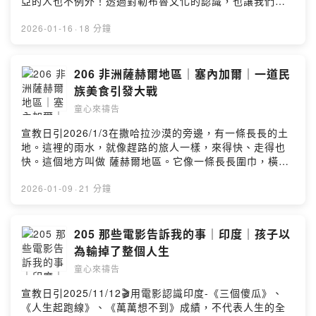
亞的人也不例外！透過對勒布魯文化的認識，也讓我們稍
宣教日引電子版免費下載：https://www.cross-
微認識這個國家！不論我們追求什麼樣的外在條件，都別
roads.org/mp-pdf.php宣教日引紙本免費訂閱：
忘記～身體的健康、心靈的健康才是最重要的唷！趕快一
2026-01-16
·
18 分鐘
https://reurl.cc/R4ZbD【收聽平台】Apple Podcast：
起來聽這一集節目吧：）用禱告環遊世界🌍透過為世界不
https://apple.co/3TXgf2USpotify：
同群體禱告，讓孩子們從小就能夠認識上帝的心意，走在
https://spoti.fi/3TwNCs6KKBOX：
上帝的旨意當中！🎀貝殼姊姊選物推薦🧸《新的一天》世
206 非洲薩赫爾地區｜塞內加爾｜一道民
https://bit.ly/praykidsFirst Story：
界難民 兒童繪本著色本：
族美食引發大戰
https://open.firstory.me/user/kidspray粵語版《宣教小
https://umot.group/product/newday/🌍繁體中文｜世界
祈兵》：https://bit.ly/hkcan【奉獻支持】線上奉獻：
童心來禱告
地圖掛布🛒：https://umot.group/product/worldmap/🧩
https://umot.eoffering.org.tw/歡迎留言告訴我你對這一
「假如我是宣教士」宣教桌遊：
宣教日引2026/1/3在撒哈拉沙漠的旁邊，有一條長長的土
集的想法：Powered by Firstory Hosting
https://umot.group/product/immissionary/🧧多國語言
地。這裡的雨水，就像趕路的旅人一樣，來得快、走得也
祝福紅包袋：https://umot.group/product/godblessu/
快。這個地方叫做 薩赫爾地區。它像一條長長圍巾，橫跨
【訂閱宣教日引】每天介紹一個未得之民，並為其代禱！
了非洲中部的10個國家。薩赫爾最西邊的國家-塞內加爾，
宣教日引電子版免費下載：https://www.cross-
有著一道會引發大戰的民族美食！究竟是怎樣的一道美食
2026-01-09
·
21 分鐘
roads.org/mp-pdf.php宣教日引紙本免費訂閱：
料理，竟然會引發大戰呢？趕快一起來聽這一集節目
https://reurl.cc/R4ZbD【收聽平台】Apple Podcast：
吧：）用禱告環遊世界🌍透過為世界不同群體禱告，讓孩
https://apple.co/3TXgf2USpotify：
子們從小就能夠認識上帝的心意，走在上帝的旨意當中！
205 那些電影告訴我的事｜印度｜孩子以
https://spoti.fi/3TwNCs6KKBOX：
🎀貝殼姊姊選物推薦🧸《新的一天》世界難民 兒童繪本著
為輸掉了整個人生
https://bit.ly/praykidsFirst Story：
色本：https://umot.group/product/newday/🌍繁體中文
https://open.firstory.me/user/kidspray粵語版《宣教小
童心來禱告
｜世界地圖掛布🛒：
祈兵》：https://bit.ly/hkcan【奉獻支持】線上奉獻：
https://umot.group/product/worldmap/🧩「假如我是宣
宣教日引2025/11/12🎬用電影認識印度-《三個傻瓜》、
https://umot.eoffering.org.tw/歡迎留言告訴我你對這一
教士」宣教桌遊：
《人生起跑線》、《萬萬想不到》成績，不代表人生的全
集的想法：