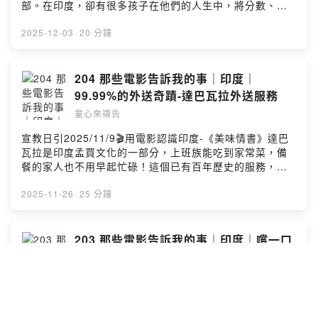
https://umot.group/product/immissionary/🧧多國語言
部。在印度，卻有很多孩子在他們的人生中，將分數、學
https://open.firstory.me/user/clfrvlpo800va01uq1e0a
祝福紅包袋：https://umot.group/product/godblessu/
校看得比自己的生命還要重要！教育的制度、大環境的壓
ajla/commentsPowered by Firstory Hosting
【訂閱宣教日引】每天介紹一個未得之民，並為其代禱！
力，壓得學生們喘不過氣...德里政府於2018年開始在公立
2025-12-03
·
20 分鐘
宣教日引電子版免費下載：https://www.cross-
學校安排每天一堂「快樂課」！趕快一起來聽這一集節目
roads.org/mp-pdf.php宣教日引紙本免費訂閱：
吧：）用禱告環遊世界🌍透過為世界不同群體禱告，讓孩
https://reurl.cc/R4ZbD【收聽平台】Apple Podcast：
子們從小就能夠認識上帝的心意，走在上帝的旨意當中！
204 那些電影告訴我的事｜印度｜
https://apple.co/3TXgf2USpotify：
🎀貝殼姊姊選物推薦🧸《新的一天》世界難民 兒童繪本著
99.99%的外送奇蹟-達巴瓦拉外送服務
https://spoti.fi/3TwNCs6KKBOX：
色本：https://umot.group/product/newday/🌍繁體中文
https://bit.ly/praykidsFirst Story：
童心來禱告
｜世界地圖掛布🛒：
https://open.firstory.me/user/kidspray粵語版《宣教小
https://umot.group/product/worldmap/🧩「假如我是宣
宣教日引2025/11/9🎬用電影認識印度-《美味情書》達巴
祈兵》：https://bit.ly/hkcan【奉獻支持】線上奉獻：
教士」宣教桌遊：
瓦拉是印度孟買文化的一部分，上班族能吃到家常菜，備
https://umot.eoffering.org.tw/歡迎留言告訴我你對這一
https://umot.group/product/immissionary/🧧多國語言
餐的家人也不用早起忙碌！這個已有百年歷史的服務，以
集的想法：
祝福紅包袋：https://umot.group/product/godblessu/
「600萬分之一」的極低失誤率，成為哈佛商學院的經典教
https://open.firstory.me/user/clfrvlpo800va01uq1e0a
【訂閱宣教日引】每天介紹一個未得之民，並為其代禱！
材！甚至被稱為「物流奇蹟」！人工作業＋符號系統，就
2025-11-26
·
25 分鐘
ajla/commentsPowered by Firstory Hosting
宣教日引電子版免費下載：https://www.cross-
能完成每天20萬個便當的來回運送？！甚至連ISO都直接
roads.org/mp-pdf.php宣教日引紙本免費訂閱：
寄給他們認證呢！！趕快一起來聽這一集節目吧：）用禱
https://reurl.cc/R4ZbD【收聽平台】Apple Podcast：
告環遊世界🌍透過為世界不同群體禱告，讓孩子們從小就
203 那些電影告訴我的事｜印度｜嚐一口
https://apple.co/3TXgf2USpotify：
能夠認識上帝的心意，走在上帝的旨意當中！🎀貝殼姊姊
貧困的滋味
https://spoti.fi/3TwNCs6KKBOX：
選物推薦🧸《新的一天》世界難民 兒童繪本著色本：
https://bit.ly/praykidsFirst Story：
童心來禱告
https://umot.group/product/newday/🌍繁體中文｜世界
https://open.firstory.me/user/kidspray粵語版《宣教小
地圖掛布🛒：https://umot.group/product/worldmap/🧩
宣教日引2025/11/8🎬用電影認識印度-《披薩的滋味》🏆
祈兵》：https://bit.ly/hkcan【奉獻支持】線上奉獻：
「假如我是宣教士」宣教桌遊：
此部電影榮獲2015印度國家電影獎 最佳兒童電影/最佳兒
https://umot.eoffering.org.tw/歡迎留言告訴我你對這一