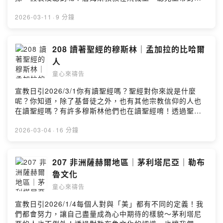
https://reurl.cc/R4ZbD【收聽平台】Apple Podcast：
說話。他轉頭看了看坐在隔壁的乘客，心想......趕快一起
https://apple.co/3TXgf2USpotify：
來聽這一集節目吧：）用禱告環遊世界🌍透過為世界不同
2026-03-11
·
9 分鐘
https://spoti.fi/3TwNCs6KKBOX：
群體禱告，讓孩子們從小就能夠認識上帝的心意，走在上
https://bit.ly/praykidsFirst Story：
帝的旨意當中！🎀貝殼姊姊選物推薦🧸《新的一天》世界
https://open.firstory.me/user/kidspray粵語版《宣教小
難民 兒童繪本著色本：
208 讀著聖經的穆斯林｜孟加拉的比哈爾
祈兵》：https://bit.ly/hkcan【奉獻支持】線上奉獻：
https://umot.group/product/newday/🌍繁體中文｜世界
人
https://umot.eoffering.org.tw/歡迎留言告訴我你對這一
地圖掛布🛒：https://umot.group/product/worldmap/🧩
集的想法：Powered by Firstory Hosting
童心來禱告
「假如我是宣教士」宣教桌遊：
https://umot.group/product/immissionary/🧧多國語言
宣教日引2026/3/1你有讀聖經嗎？聖經對你來說是什麼
祝福紅包袋：https://umot.group/product/godblessu/
呢？你知道，除了基督徒之外，也有其他宗教信仰的人也
【訂閱宣教日引】每天介紹一個未得之民，並為其代禱！
在讀聖經嗎？有許多穆斯林他們也在讀聖經唷！透過聖經
宣教日引電子版免費下載：https://www.cross-
神的話，他們的心被上帝觸摸，然後成為跟隨耶穌的人
roads.org/mp-pdf.php宣教日引紙本免費訂閱：
喔！趕快一起來聽這一集節目吧：）用禱告環遊世界🌍透
2026-03-04
·
16 分鐘
https://reurl.cc/R4ZbD【收聽平台】Apple Podcast：
過為世界不同群體禱告，讓孩子們從小就能夠認識上帝的
https://apple.co/3TXgf2USpotify：
心意，走在上帝的旨意當中！🎀貝殼姊姊選物推薦🧸《新
https://spoti.fi/3TwNCs6KKBOX：
的一天》世界難民 兒童繪本著色本：
207 非洲薩赫爾地區｜茅利塔尼亞｜勒布
https://bit.ly/praykidsFirst Story：
https://umot.group/product/newday/🌍繁體中文｜世界
魯文化
https://open.firstory.me/user/kidspray粵語版《宣教小
地圖掛布🛒：https://umot.group/product/worldmap/🧩
祈兵》：https://bit.ly/hkcan【奉獻支持】線上奉獻：
童心來禱告
「假如我是宣教士」宣教桌遊：
https://umot.eoffering.org.tw/歡迎留言告訴我你對這一
https://umot.group/product/immissionary/🧧多國語言
宣教日引2026/1/4每個人對與「美」都有不同的定義！我
集的想法：Powered by Firstory Hosting
祝福紅包袋：https://umot.group/product/godblessu/
們都會努力，讓自己盡量成為心中期待的樣貌～茅利塔尼
【訂閱宣教日引】每天介紹一個未得之民，並為其代禱！