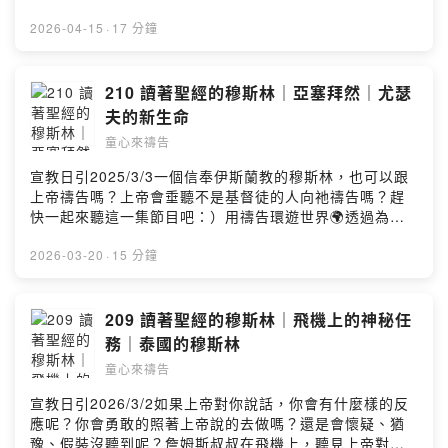
宣教日引電子版免費下載：https://www.cross-
趕快一起來收聽吧！🎀貝殼姊姊選物推薦🧸《新的一天》
roads.org/mp-pdf.php宣教日引紙本免費訂閱：
世界難民 兒童繪本著色本：
2026-04-15
·
17 分鐘
https://reurl.cc/R4ZbD【收聽平台】Apple Podcast：
https://umot.group/product/newday/🌍繁體中文｜世界
https://apple.co/3TXgf2USpotify：
地圖掛布🛒：https://umot.group/product/worldmap/🧩
https://spoti.fi/3TwNCs6KKBOX：
「假如我是宣教士」宣教桌遊：
210 讀著聖經的穆斯林｜亞塞拜然｜尤瑟
https://bit.ly/praykidsFirst Story：
https://umot.group/product/immissionary/🧧多國語言
夫的新生命
https://open.firstory.me/user/kidspray粵語版《宣教小
祝福紅包袋：https://umot.group/product/godblessu/
祈兵》：https://bit.ly/hkcan【奉獻支持】線上奉獻：
童心來禱告
【訂閱宣教日引】每天介紹一個未得之民，並為其代禱！
https://umot.eoffering.org.tw/歡迎留言告訴我你對這一
宣教日引電子版免費下載：https://www.cross-
宣教日引2025/3/3一個信奉伊斯蘭教的穆斯林，也可以跟
集的想法：
roads.org/mp-pdf.php宣教日引紙本免費訂閱：
上帝禱告嗎？上帝會垂聽不是基督徒的人向祂禱告嗎？趕
https://open.firstory.me/user/clfrvlpo800va01uq1e0a
https://reurl.cc/R4ZbD【收聽平台】Apple Podcast：
快一起來聽這一集節目吧：）用禱告環遊世界🌍透過為世
ajla/commentsPowered by Firstory Hosting
https://apple.co/3TXgf2USpotify：
界不同群體禱告，讓孩子們從小就能夠認識上帝的心意，
https://spoti.fi/3TwNCs6KKBOX：
走在上帝的旨意當中！🎀貝殼姊姊選物推薦🧸《新的一
2026-03-20
·
15 分鐘
https://bit.ly/praykidsFirst Story：
天》世界難民 兒童繪本著色本：
https://open.firstory.me/user/kidspray粵語版《宣教小
https://umot.group/product/newday/🌍繁體中文｜世界
祈兵》：https://bit.ly/hkcan【奉獻支持】線上奉獻：
地圖掛布🛒：https://umot.group/product/worldmap/🧩
209 讀著聖經的穆斯林｜飛機上的神秘任
https://umot.eoffering.org.tw/歡迎留言告訴我你對這一
「假如我是宣教士」宣教桌遊：
務｜泰國的穆斯林
集的想法：Powered by Firstory Hosting
https://umot.group/product/immissionary/🧧多國語言
童心來禱告
祝福紅包袋：https://umot.group/product/godblessu/
【訂閱宣教日引】每天介紹一個未得之民，並為其代禱！
宣教日引2026/3/2如果上帝對你說話，你會有什麼樣的反
宣教日引電子版免費下載：https://www.cross-
應呢？你會勇敢的照著上帝說的去做嗎？還是會懷疑、猶
roads.org/mp-pdf.php宣教日引紙本免費訂閱：
豫、假裝沒聽到呢？詹姆斯叔叔在飛機上，聽見上帝對他