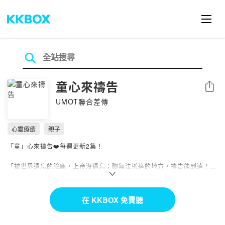
童心來禱告
分享
UMOT聯合差傳
心靈療癒
親子
「童」心來禱告❤️每週更新2集！
「被世界遺忘的臉龐，上帝沒遺忘；腳無法抵達的地方，禱告能到達！」
孩子們是禱告大軍！
將《宣教日引》內容轉換為孩子們可以理解的語言、文字，透過說故事的
在 KKBOX 免費聽
方式幫助孩子們更容易認識禱告的族群。讓孩子們從小一起參與在宣教禱
告事工當中！