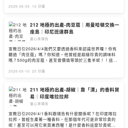
吧：）用禱告環遊世界🌍透過為世界不同群體禱告，讓孩
https://reurl.cc/R4ZbD【收聽平台】Apple Podcast：
子們從小就能夠認識上帝的心意，走在上帝的旨意當中！
2026-06-03
·
13 分鐘
https://apple.co/3TXgf2USpotify：
🎀貝殼姊姊選物推薦🧸《新的一天》世界難民 兒童繪本著
https://spoti.fi/3TwNCs6KKBOX：
色本：https://umot.group/product/newday/🌍繁體中文
https://bit.ly/praykidsFirst Story：
｜世界地圖掛布🛒：
212 地極的出產-肉豆蔻｜用曼哈頓交換一
https://open.firstory.me/user/kidspray粵語版《宣教小
https://umot.group/product/worldmap/🧩「假如我是宣
座島｜印尼班達群島
祈兵》：https://bit.ly/hkcan【奉獻支持】線上奉獻：
教士」宣教桌遊：
https://umot.eoffering.org.tw/歡迎留言告訴我你對這一
童心來禱告
https://umot.group/product/immissionary/🧧多國語言
集的想法：
祝福紅包袋：https://umot.group/product/godblessu/
宣教日引2026/4/4我們又要透過香料來認識世界囉！你有
https://open.firstory.me/user/clfrvlpo800va01uq1e0a
【訂閱宣教日引】每天介紹一個未得之民，並為其代禱！
聽過「肉豆蔻」嗎？你知道，他曾經是超級珍貴的調味料
ajla/commentsPowered by Firstory Hosting
宣教日引電子版免費下載：https://www.cross-
嗎？500g的肉豆蔻，甚至曾價值等頭於三隻羊呢！！這麼
roads.org/mp-pdf.php宣教日引紙本免費訂閱：
珍貴的香料，有著什麼樣的故事呢？趕快一起來聽這一集
https://reurl.cc/R4ZbD【收聽平台】Apple Podcast：
節目吧：）用禱告環遊世界🌍透過為世界不同群體禱告，
2026-05-10
·
20 分鐘
https://apple.co/3TXgf2USpotify：
讓孩子們從小就能夠認識上帝的心意，走在上帝的旨意當
https://spoti.fi/3TwNCs6KKBOX：
中！🎀貝殼姊姊選物推薦🧸《新的一天》世界難民 兒童繪
https://bit.ly/praykidsFirst Story：
本著色本：https://umot.group/product/newday/🌍繁體
211 地極的出產-胡椒｜靠「漂」的香料貿
https://open.firstory.me/user/kidspray粵語版《宣教小
中文｜世界地圖掛布🛒：
易｜印度喀拉拉邦
祈兵》：https://bit.ly/hkcan【奉獻支持】線上奉獻：
https://umot.group/product/worldmap/🧩「假如我是宣
https://umot.eoffering.org.tw/歡迎留言告訴我你對這一
童心來禱告
教士」宣教桌遊：
集的想法：
https://umot.group/product/immissionary/🧧多國語言
宣教日引2026/4/1香料跟禱告有什麼關係呢？在印度喀拉
https://open.firstory.me/user/clfrvlpo800va01uq1e0a
祝福紅包袋：https://umot.group/product/godblessu/
拉邦，曾經生產著一種香料，在那個年代可是非常珍貴的
ajla/commentsPowered by Firstory Hosting
【訂閱宣教日引】每天介紹一個未得之民，並為其代禱！
呢！甚至可以用它來買東西喔！是什麼香料這麼珍貴呢？