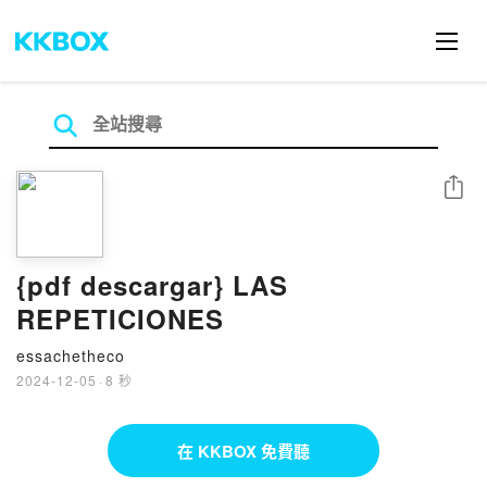
分享
{pdf descargar} LAS
REPETICIONES
essachetheco
2024-12-05
·
8 秒
在 KKBOX 免費聽