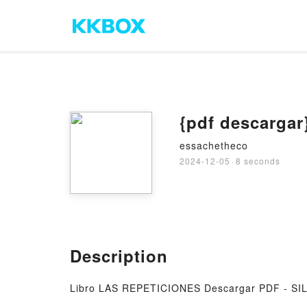
{pdf descarga
essachetheco
2024-12-05
·
8 seconds
Description
Libro LAS REPETICIONES Descargar PDF - S