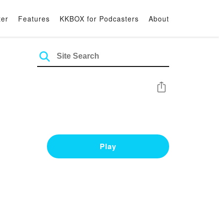
ter
Features
KKBOX for Podcasters
About
Share
Play