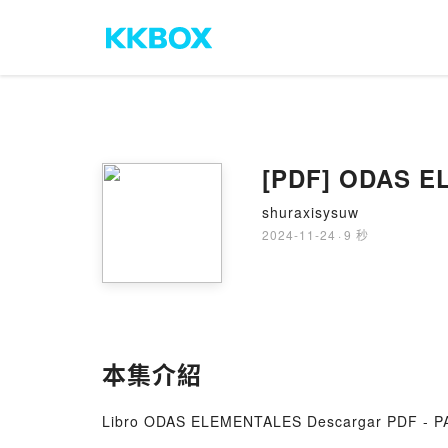
[PDF] ODAS EL
shuraxisysuw
2024-11-24
·
9 秒
本集介紹
Libro ODAS ELEMENTALES Descargar PDF - 