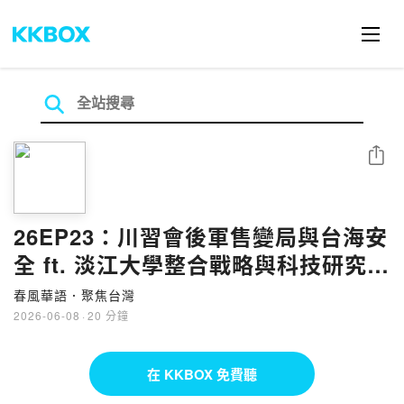
分享
26EP23：川習會後軍售變局與台海安
全 ft. 淡江大學整合戰略與科技研究中
心研究員 揭仲
春風華語．聚焦台灣
2026-06-08
·
20 分鐘
在 KKBOX 免費聽