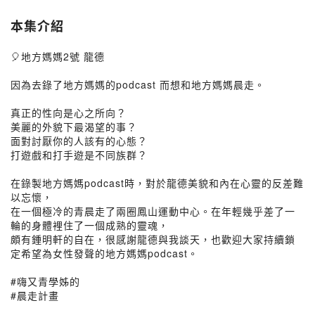
本集介紹
🎈地方媽媽2號 龍德
因為去錄了地方媽媽的podcast 而想和地方媽媽晨走。
真正的性向是心之所向？
美麗的外貌下最渴望的事？
面對討厭你的人該有的心態？
打遊戲和打手遊是不同族群？
在錄製地方媽媽podcast時，對於龍德美貌和內在心靈的反差難
以忘懷，
在一個極冷的青晨走了兩圈鳳山運動中心。在年輕幾乎差了一
輪的身體裡住了一個成熟的靈魂，
頗有鍾明軒的自在，很感謝龍德與我談天，也歡迎大家持續鎖
定希望為女性發聲的地方媽媽podcast。
#嗨又青學姊的
#晨走計畫