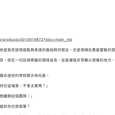
tw/products/0010919872?sloc=main_mb
他是我見過情感能夠表達的最純粹的朋友，也是情緒反應最靈敏的
高，他在一切歧視標籤的環境成長，這是讓我非常難以想像的地方
國去過他的學校聊天和吃飯。
持往返埔里，不會太累嗎？」
想離開這個團隊。」
論如何也想留著？