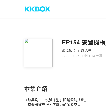
EP154 安置機
茶魚飯厚-百感人聲
2022-04-26
·
1 小時 13 分鐘
本集介紹
『每集均由「悅夢床墊」賠錢贊助播出』
｜有機器貓與猴、無壓力的試躺空間