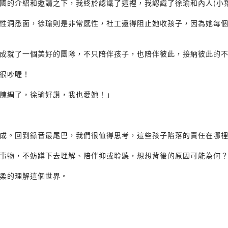
國的介紹和邀請之下，我終於認識了這裡，我認識了徐瑜和內人(小葉
性洞悉面，徐瑜則是非常感性，社工還得阻止她收孩子，因為她每
成就了一個美好的團隊，不只陪伴孩子，也陪伴彼此，接納彼此的
很吵喔！
陳綢了，徐瑜好讚，我也愛她！」
成。回到錄音最尾巴，我們很值得思考，這些孩子陷落的責任在哪
事物，不妨蹲下去理解、陪伴抑或聆聽，想想背後的原因可能為何
柔的理解這個世界。