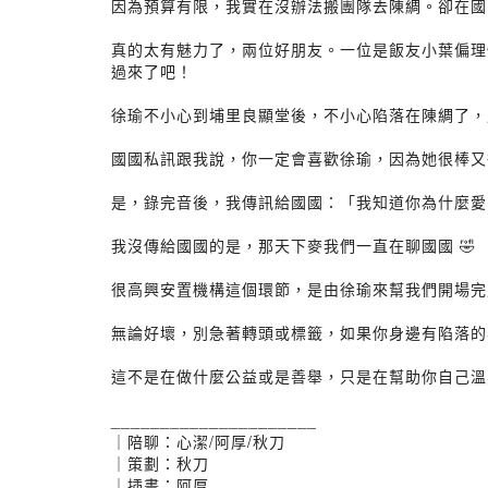
因為預算有限，我實在沒辦法搬團隊去陳綢。卻在國
真的太有魅力了，兩位好朋友。一位是飯友小葉偏理
過來了吧！
徐瑜不小心到埔里良顯堂後，不小心陷落在陳綢了，
國國私訊跟我說，你一定會喜歡徐瑜，因為她很棒又
是，錄完音後，我傳訊給國國：「我知道你為什麼愛
我沒傳給國國的是，那天下麥我們一直在聊國國 🤣
很高興安置機構這個環節，是由徐瑜來幫我們開場完
無論好壞，別急著轉頭或標籤，如果你身邊有陷落的
這不是在做什麼公益或是善舉，只是在幫助你自己溫
_____________________
｜陪聊：心潔/阿厚/秋刀
｜策劃：秋刀
｜插畫：阿厚