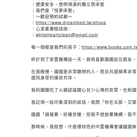
｜健康安全、透明溯源的獨立筒床墊
｜我們是「悅夢床墊」
｜～歡迎預約試躺～
｜
https://www.dreambed.tw/shops
｜心潔產壽險諮詢：
｜
whiteheartclean@gmail.com
每一個都是我們的孩子：
https://www.books.com.
終於到了安置機構這一天，我很喜歡國國這位朋友，
在我眼裡，國國是非常聰明的人，而且共感頻率非常
感同身受的痛苦共存。
我約國國吃了火鍋認識關心兒少心理的奕萱，也和國
我記得一段印象深刻的談話，我問「你在北部，又堅
國國「超級累，好痛苦喔，但我不想放棄陳綢，我不
那時候，我就想，什麼樣特色的中置機構會讓國國無