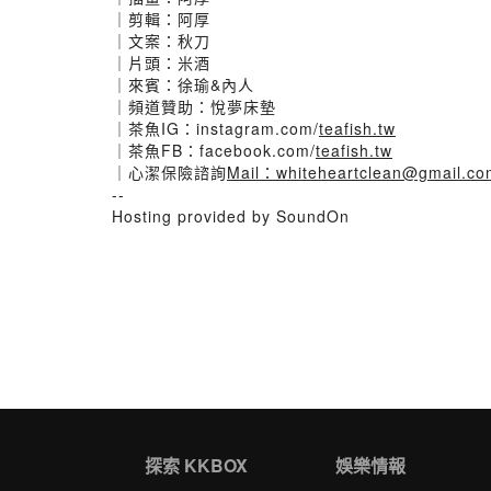
｜剪輯：阿厚
｜文案：秋刀
｜片頭：米酒
｜來賓：徐瑜&內人
｜頻道贊助：悅夢床墊
｜茶魚IG：instagram.com/
teafish.tw
｜茶魚FB：facebook.com/
teafish.tw
｜心潔保險諮詢
Mail：whiteheartclean@gmail.co
--
Hosting provided by SoundOn
探索 KKBOX
娛樂情報