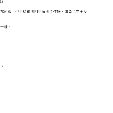
)
個都想救。但是徐瑜明明是家園主任呀，這角色完全反
不一樣。
裡？
？