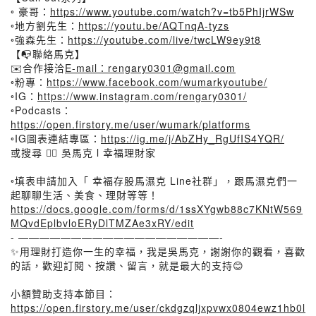
◦ 豪哥：
https://www.youtube.com/watch?v=tb5PhIjrWSw
◦地方劉先生：
https://youtu.be/AQTnqA-tyzs
◦強森先生：
https://youtube.com/live/twcLW9ey9t8
【📭聯絡馬克】
✉️合作接洽
E-mail：rengary0301@gmail.com
◦粉專：
https://www.facebook.com/wumarkyoutube/
◦IG：
https://www.instagram.com/rengary0301/
◦Podcasts：
https://open.firstory.me/user/wumark/platforms
◦IG圖表連結專區：
https://ig.me/j/AbZHy_RgUfIS4YQR/
或搜尋 👉🏻 吳馬克 l 幸福理財家
◦填表申請加入「 幸福存股馬濕克 Line社群」，跟馬濕克們一
起聊聊生活、美食、理財等等！
https://docs.google.com/forms/d/1ssXYgwb88c7KNtW569
MQvdEplbvloERyDlTMZAe3xRY/edit
- ———————————————————-
✨用理財打造你一生的幸福，我是吳馬克，謝謝你的觀看，喜歡
的話，歡迎訂閱、按讚、留言，就是最大的支持😊
小額贊助支持本節目：
https://open.firstory.me/user/ckdgzqljxpvwx0804ewz1hb0l