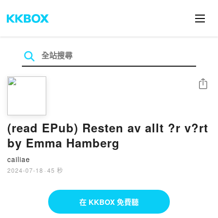
分享
(read EPub) Resten av allt ?r v?rt
by Emma Hamberg
cailiae
2024-07-18
·
45 秒
在 KKBOX 免費聽