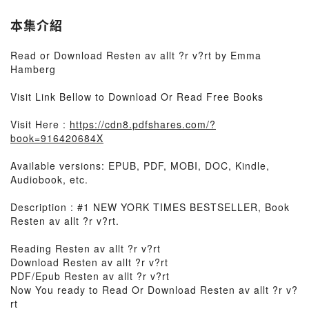
本集介紹
Read or Download Resten av allt ?r v?rt by Emma
Hamberg
Visit Link Bellow to Download Or Read Free Books
Visit Here :
https://cdn8.pdfshares.com/?
book=916420684X
Available versions: EPUB, PDF, MOBI, DOC, Kindle,
Audiobook, etc.
Description : #1 NEW YORK TIMES BESTSELLER, Book
Resten av allt ?r v?rt.
Reading Resten av allt ?r v?rt
Download Resten av allt ?r v?rt
PDF/Epub Resten av allt ?r v?rt
Now You ready to Read Or Download Resten av allt ?r v?
rt