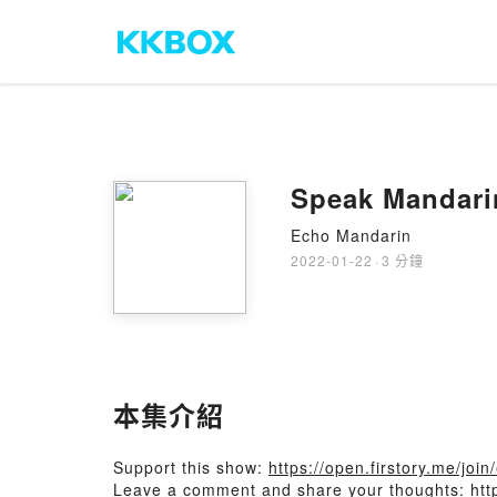
Speak Mandari
Echo Mandarin
2022-01-22
·
3 分鐘
本集介紹
Support this show:
https://open.firstory.me/joi
Leave a comment and share your thoughts:
ht