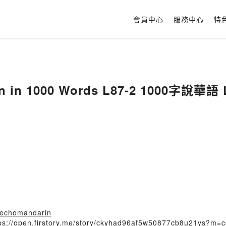
會員中心
服務中心
特
n in 1000 Words L87-2 1000字說華語 
n/echomandarin
tps://open.firstory.me/story/ckyhad96af5w50877cb8u21ys?m