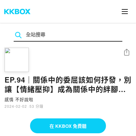
分享
EP.94｜關係中的委屈該如何抒發，別
讓【情緒壓抑】成為關係中的絆腳
石！生活中的不順，更應該正面的去
感情 不好說啦
迎擊它～
2024-02-02
·
53 分鐘
在 KKBOX 免費聽