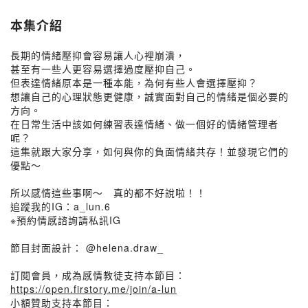
本集介紹
長期的情緒壓抑會容易讓人心裡崩潰，
甚至有一些人更容易選擇過度壓抑自己。
但表達情緒原本是一種本能，為何有些人會選擇壓抑？
想讓自己的心理狀態更健康，誠實面對自己的情緒是個必要的
方向。
在日常生活中該如何練習表達情緒、做一個好的情緒管理者
呢？
這集就跟大家分享，如何與你的負面情緒共存！並發現它們的
優點～
所以感情這些事啊～ 真的都不好說啦！！
追蹤我的IG：a_lun.6
※預約情感諮詢請私訊IG
節目封面設計： @helena.draw_
訂閱會員，成為感情教徒支持本節目：
https://open.firstory.me/join/a-lun
小額贊助支持本節目：