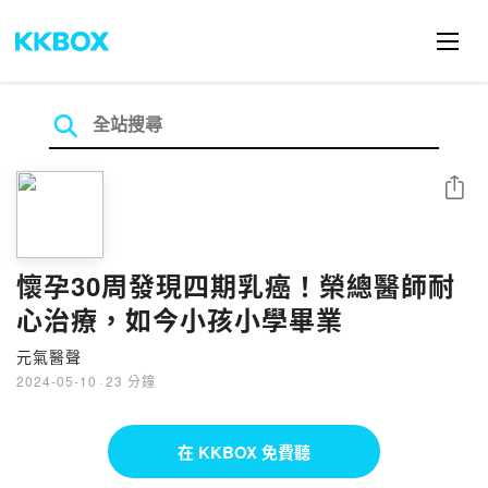
分享
懷孕30周發現四期乳癌！榮總醫師耐
心治療，如今小孩小學畢業
元氣醫聲
2024-05-10
·
23 分鐘
在 KKBOX 免費聽