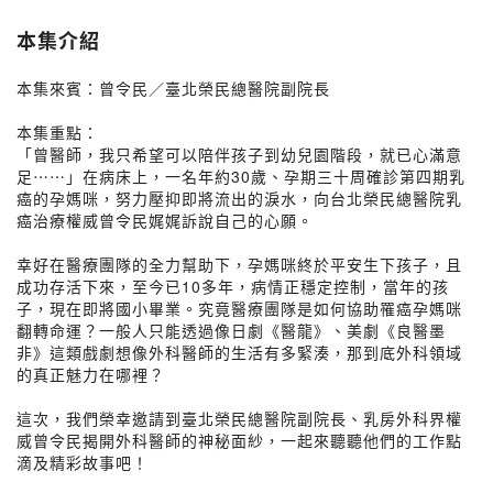
本集介紹
本集來賓：曾令民／臺北榮民總醫院副院長
本集重點：
「曾醫師，我只希望可以陪伴孩子到幼兒園階段，就已心滿意
足⋯⋯」在病床上，一名年約30歲、孕期三十周確診第四期乳
癌的孕媽咪，努力壓抑即將流出的淚水，向台北榮民總醫院乳
癌治療權威曾令民娓娓訴說自己的心願。
幸好在醫療團隊的全力幫助下，孕媽咪終於平安生下孩子，且
成功存活下來，至今已10多年，病情正穩定控制，當年的孩
子，現在即將國小畢業。究竟醫療團隊是如何協助罹癌孕媽咪
翻轉命運？一般人只能透過像日劇《醫龍》、美劇《良醫墨
非》這類戲劇想像外科醫師的生活有多緊湊，那到底外科領域
的真正魅力在哪裡？
這次，我們榮幸邀請到臺北榮民總醫院副院長、乳房外科界權
威曾令民揭開外科醫師的神秘面紗，一起來聽聽他們的工作點
滴及精彩故事吧！