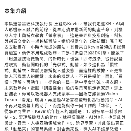
本集介紹
本集邀請墨匠科技執行長 王銓彰Kevin，帶我們走進XR、AI與
人形機器人融合的前線。從早期蘋果動新聞的動畫革命，到機
器人穿上動補衣學會「做家事」，這是墨匠科技所創造，科技
與創意交會的一場跨域冒險。還記得當年的《動新聞》嗎？那
支支動畫在一小時內完成的魔法，其實來自Kevin帶領的多媒體
實驗室。他們不用現成軟體，而是打造自己的3D引擎，開啟了
「用遊戲技術做新聞」的新時代，也讓「即時渲染」從傳說變
成現實。動新聞時代的「光學式」動補，如今進化為「慣性
式」動補衣，靠感測器捕捉人體姿態。而這樣的數據，正是訓
練人形機器人的關鍵：未來的機器人，不只是模仿，而能「看
懂、理解、再動作」，從你的一舉一動中學會洗碗、摺衣服。
未來數年內，電腦「鋼鐵擂台」般的場景可能走進家庭。穿上
動補衣，你可以教機器人完成家事——因為它能透過Vision
Token「看見」環境，再透過AI語言模型轉化為行動指令。AI
不再只是螢幕上的助手，而是能與你一同工作的「夥伴」。而
從學界到業界，Kevin給年輕人的建議是：1. 別被單一科系限
制。2. 要理解機器人的動作，就得懂圖學、AI與XR，也要能與
設計、音樂、人機互動領域合作。3. 跨界學習，才能做出真正
能「動起來」的智慧系統。對企業來說，導入AI不該是恐懼，