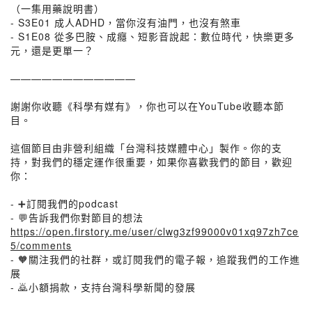
（一集用藥說明書）
- S3E01 成人ADHD，當你沒有油門，也沒有煞車
- S1E08 從多巴胺、成癮、短影音說起：數位時代，快樂更多
元，還是更單一？
————————————
謝謝你收聽《科學有媒有》，你也可以在YouTube收聽本節
目。
這個節目由非營利組織「台灣科技媒體中心」製作。你的支
持，對我們的穩定運作很重要，如果你喜歡我們的節目，歡迎
你：
- ➕訂閱我們的podcast
- 💬告訴我們你對節目的想法
https://open.firstory.me/user/clwg3zf99000v01xq97zh7ce
5/comments
- 🧡關注我們的社群，或訂閱我們的電子報，追蹤我們的工作進
展
- 🙇小額捐款，支持台灣科學新聞的發展