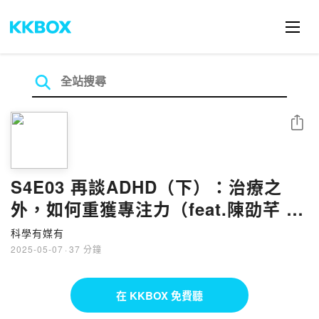
分享
S4E03 再談ADHD（下）：治療之
外，如何重獲專注力（feat.陳劭芊 國
泰綜合醫院精神科主治醫師）
科學有媒有
2025-05-07
·
37 分鐘
在 KKBOX 免費聽