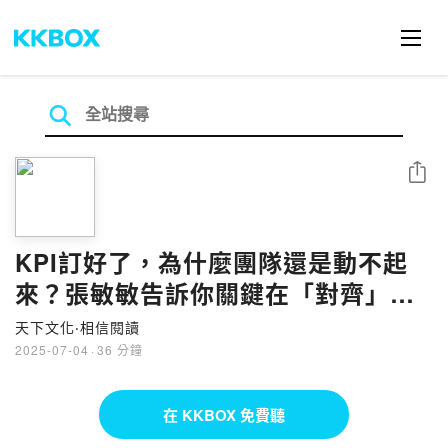
分享
KPI訂好了，為什麼團隊還是動不起
來？張敏敏告訴你關鍵在「對齊」！
｜【領導影響力學院✕對話領導力】
天下文化‧相信閱讀
EP11
2025-07-04
·
36 分鐘
在 KKBOX 免費聽