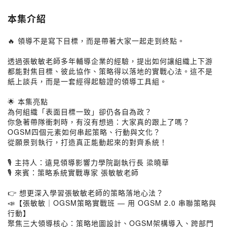
本集介紹
🔥 領導不是寫下目標，而是帶著大家一起走到終點。
透過張敏敏老師多年輔導企業的經驗，提出如何讓組織上下游
都能對焦目標、彼此協作、策略得以落地的實戰心法。這不是
紙上談兵，而是一套經得起驗證的領導工具組。
🌟 本集亮點
為何組織「表面目標一致」卻仍各自為政？
你急著帶隊衝刺時，有沒有想過：大家真的跟上了嗎？
OGSM四個元素如何串起策略、行動與文化？
從願景到執行，打造真正能動起來的對齊系統！
🎙 主持人：遠見領導影響力學院副執行長 梁曉華
🎙 來賓：策略系統實戰專家 張敏敏老師
👉 想更深入學習張敏敏老師的策略落地心法？
📣【張敏敏｜OGSM策略實戰班 — 用 OGSM 2.0 串聯策略與
行動】
聚焦三大領導核心：策略地圖設計、OGSM架構導入、跨部門