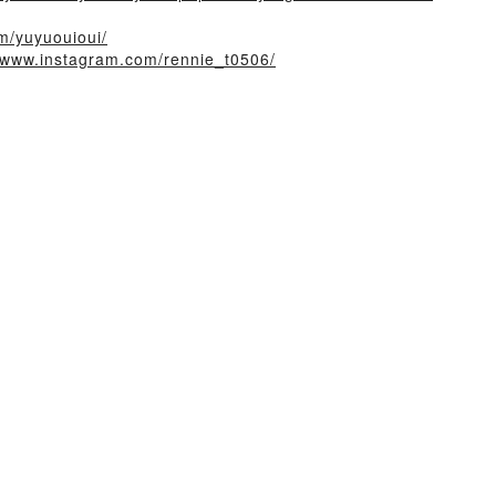
m/yuyuouioui/
//www.instagram.com/rennie_t0506/