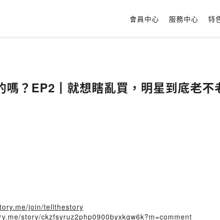
會員中心
服務中心
特
嗎？EP2┃就想瞎亂買，明星到底老不老
tory.me/join/tellthestory
story.me/story/ckzfsyruz2php0900byxkgw6k?m=comment