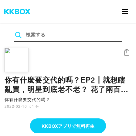
シェア
你有什麼要交代的嗎？EP2┃就想瞎
亂買，明星到底老不老？ 花了兩百萬
買NFT！
你有什麼要交代的嗎？
2022-02-10
·
51 分
KKBOXアプリで無料再生