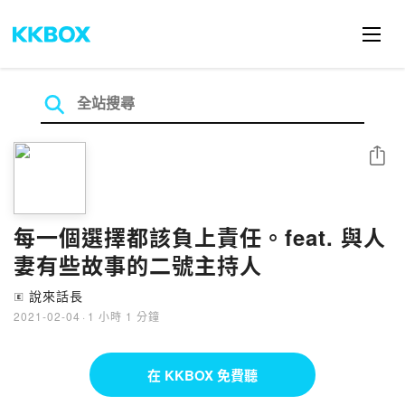
分享
每一個選擇都該負上責任。feat. 與人
妻有些故事的二號主持人
說來話長
🄴
2021-02-04
·
1 小時 1 分鐘
在 KKBOX 免費聽