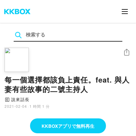
シェア
每一個選擇都該負上責任。feat. 與人
妻有些故事的二號主持人
說來話長
🄴
2021-02-04
·
1 時間 1 分
KKBOXアプリで無料再生