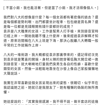
[ 不當小姐，我也能活著。但是當了小姐，我才活得像個人。]
我們對八大的想像是什麼？每一個女孩都有著悲傷的過去？還
是每個都是勢利眼、出門都要坐計程車、包包總是買名牌？還
是每一位都是見錢眼開有錢什麼都好的成見？
袁非是八大職業的女孩，工作是幫男人打手槍，來到錄音室時
已經上岸，一開始我聽不懂上什麼岸，後來經過袁非解釋才知
道，原來坊間稱在八大上班是下海，那決心脫離八大轉職一般
平常的工作就稱作上岸。
八大的一堆術語，我大概都從袁非那裏學來的，還記得初次見
到袁非就是驚喜的開端，身材火辣的她穿著低胸大開岔裙一進
到錄音室，就大喇喇地打量我們臭男生各自的性癖，喜歡什麼
類型的女孩，然後一派輕鬆地靠坐在沙發上像自己家般慵懶地
大聲說話。
我實在非常喜歡這個女孩呈現出來的姿態，很親切，似乎早在
我認識她之前，她就已是我朋友了，她有種懶的偽裝的無所畏
懼。
她這麼說的：「其實我很感謝，我不得不說，做半套店的這幾