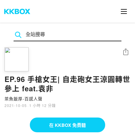
分享
EP.96 手槍女王| 自走砲女王涼圓轉世
參上 feat.袁非
茶魚飯厚-百感人聲
2021-10-05
·
1 小時 12 分鐘
在 KKBOX 免費聽