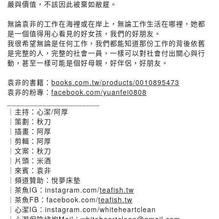
嚴與價值，不該因此被棄如敝屣。
無論袁非的工作在海裡或在岸上，無論工作生活在哪裡，她都
是一個值得用心看見的好女孩，我們的好朋友。
我很希望無論是任何工作，我們都能知道那份工作的背後依舊
是完整的人，完整的社會一員，一樣可以對社會付出關心與行
動，甚至一樣可能是個好母親，好伴侶，好朋友。
袁非的書籍：
books.com.tw/products/0010895473
袁非的粉專：
facebook.com/yuanfei0808
_____________________
｜主持：心潔/阿厚
｜策劃：秋刀
｜插畫：阿厚
｜剪輯：阿厚
｜文案：秋刀
｜片頭：米酒
｜來賓：袁非
｜頻道贊助：悅夢床墊
｜茶魚IG：instagram.com/
teafish.tw
｜茶魚FB：facebook.com/
teafish.tw
｜心潔IG：instagram.com/whiteheartclean