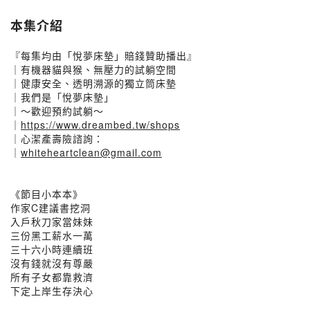
本集介紹
『每集均由「悅夢床墊」賠錢贊助播出』
｜有機器貓與猴、無壓力的試躺空間
｜健康安全、透明溯源的獨立筒床墊
｜我們是「悅夢床墊」
｜～歡迎預約試躺～
｜
https://www.dreambed.tw/shops
｜心潔產壽險諮詢：
｜
whiteheartclean@gmail.com
《節目小本本》
作家C建議書挖洞
入戶秋刀家當妹妹
三份黑工薪水一萬
三十六小時連續班
沒有錢就沒有尊嚴
所有子女都靠救濟
下定上岸生存決心
__________________