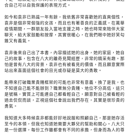
合自己可以自我保護的表現方式。
如今和袁非已熟識一年有餘，我依舊非常喜歡她的直爽個性，
袁非是個非常倔強的女孩，而且也有著善良的正義感，在萬華
疫情期間，一群朋友投入當地支援之時，她也時常來陪伴大家
聊天，給大家鼓勵和按摩，其實很暖心，在我們眼中她好笑勾
錐又有義氣。
袁非後來自己出了本書，內容描述她的出身，她的家庭，她自
己的故事，包含在八大的離奇見聞經歷，非常的精采有趣。那
怕是曾有八大的背景，袁非也有被看見的價值，而且願意實際
站出來直面這個社會的目光或存疑是莫大的勇敢。
能帶來打破職業貴賤框架的可能也非常有意義，換了是我，也
不知道自己能不能辦到？職業無分貴賤、地位不分高低，這只
是號稱，實質上可能連自己都看輕自己，願意對自己被看輕的
過去侃侃而談，正視這個社會說出我們存在，其實是很珍貴的
勇氣。
我知道大多時候袁非都能好好地說服和照顧自己，那是她存活
至今的本領，但我也知道她需要大夥兒的幫助和關心。八大只
是一份選擇，每份工作雖都會有不同的承擔，但身而為人的尊