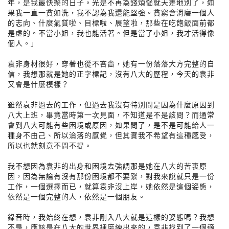
年，是我最快樂的日子。光是不再為錢煩惱就天差地別了，如
果我一直一貧如洗，我不認為我還能堅強。貧窮會消磨一個人
的志向、什麼氣質啦、目標啦、展望啦，那些在吃飽飯面前都
是虛的。不當小姐，我也能活著。但是當了小姐，我才活得像
個人。」
袁非身材很好，穿著也從不吝嗇，她有一份落落大方完整的自
信，我想那就是她的正字標記，沒有八大的歷程，今天的袁非
又會是什麼模樣？
雖然袁非過去的工作，但過去我沒有特別問是因為什麼原因到
八大上班，畢竟當時第一次見面，不知道是不是該問？而通常
會到八大可能有些困境或原因，如果問了，是不是可能給人一
種身不由己、所以淪落的感覺，但其實我不希望有這種感受，
所以也就刻意不問不提。
我不想因為袁非的出身和困境去強調那是她在八大的苦衷原
因，因為無論有沒有那份困境都不要緊，對我來說就只是一份
工作，一個選擇而已，就算袁非沒上岸，她依然是這個姿態，
依然是一個完整的人，依然是一個朋友。
錄音時，我始終在想，袁非剛入八大就是這樣的姿態嗎？我想
不是，應該是在八大的世界裡磨練出來的，袁非找到了一個適