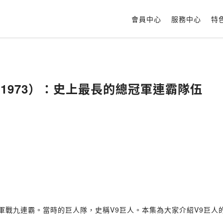
會員中心
服務中心
特
5～1973）：史上最長的總冠軍連霸隊伍
總冠軍戰九連霸。當時的巨人隊，史稱V9巨人。本集為大家介紹V9巨