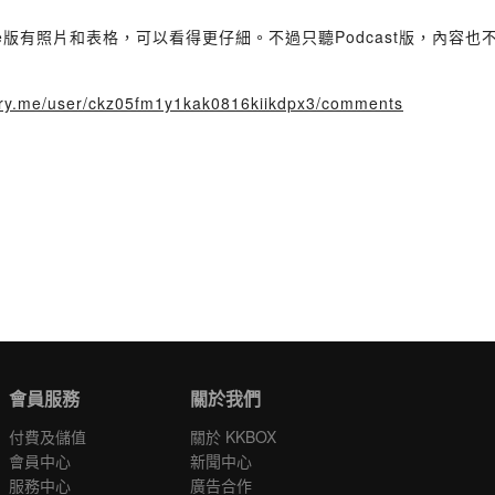
Tube版有照片和表格，可以看得更仔細。不過只聽Podcast版，內容也
story.me/user/ckz05fm1y1kak0816kiikdpx3/comments
會員服務
關於我們
付費及儲值
關於 KKBOX
會員中心
新聞中心
服務中心
廣告合作