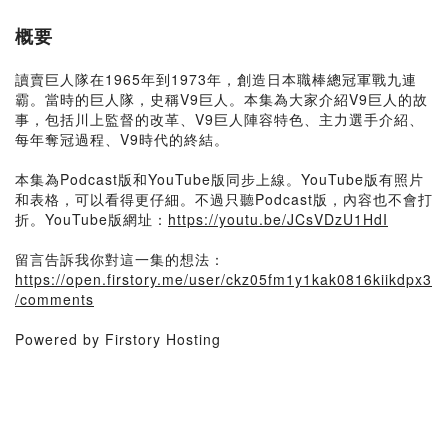
概要
讀賣巨人隊在1965年到1973年，創造日本職棒總冠軍戰九連
霸。當時的巨人隊，史稱V9巨人。本集為大家介紹V9巨人的故
事，包括川上監督的改革、V9巨人陣容特色、主力選手介紹、
每年奪冠過程、V9時代的終結。
本集為Podcast版和YouTube版同步上線。YouTube版有照片
和表格，可以看得更仔細。不過只聽Podcast版，內容也不會打
折。YouTube版網址：
https://youtu.be/JCsVDzU1HdI
留言告訴我你對這一集的想法：
https://open.firstory.me/user/ckz05fm1y1kak0816kiikdpx3
/comments
Powered by Firstory Hosting