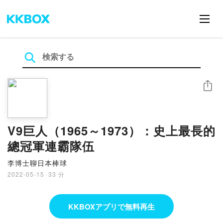
シェア
V9巨人（1965～1973）：史上最長的
總冠軍連霸隊伍
李博士聊日本棒球
2022-05-15
·
33 分
KKBOXアプリで無料再生