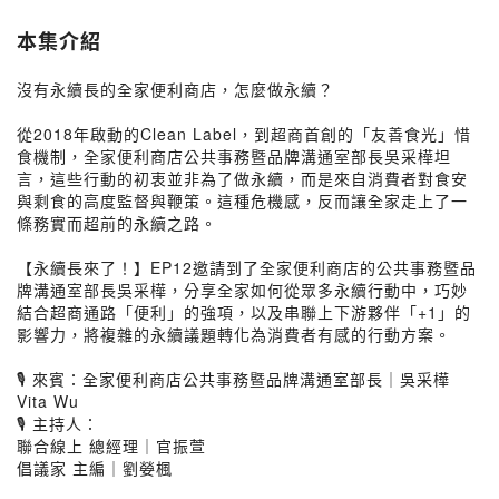
本集介紹
沒有永續長的全家便利商店，怎麼做永續？
從2018年啟動的Clean Label，到超商首創的「友善食光」惜
食機制，全家便利商店公共事務暨品牌溝通室部長吳采樺坦
言，這些行動的初衷並非為了做永續，而是來自消費者對食安
與剩食的高度監督與鞭策。這種危機感，反而讓全家走上了一
條務實而超前的永續之路。
【永續長來了！】EP12邀請到了全家便利商店的公共事務暨品
牌溝通室部長吳采樺，分享全家如何從眾多永續行動中，巧妙
結合超商通路「便利」的強項，以及串聯上下游夥伴「+1」的
影響力，將複雜的永續議題轉化為消費者有感的行動方案。
🎙️ 來賓：全家便利商店公共事務暨品牌溝通室部長｜吳采樺
Vita Wu
🎙️ 主持人：
聯合線上 總經理｜官振萱
倡議家 主編｜劉嫈楓