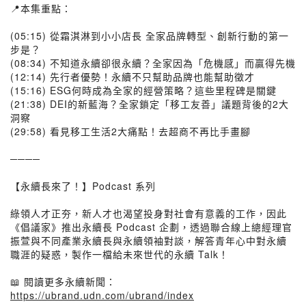
📍本集重點：
(05:15) 從霜淇淋到小小店長 全家品牌轉型、創新行動的第一
步是？
(08:34) 不知道永續卻很永續？全家因為「危機感」而贏得先機
(12:14) 先行者優勢！永續不只幫助品牌也能幫助徵才
(15:16) ESG何時成為全家的經營策略？這些里程碑是關鍵
(21:38) DEI的新藍海？全家鎖定「移工友善」議題背後的2大
洞察
(29:58) 看見移工生活2大痛點！去超商不再比手畫腳
────
【永續長來了！】Podcast 系列
綠領人才正夯，新人才也渴望投身對社會有意義的工作，因此
《倡議家》推出永續長 Podcast 企劃，透過聯合線上總經理官
振萱與不同產業永續長與永續領袖對談，解答青年心中對永續
職涯的疑惑，製作一檔給未來世代的永續 Talk！
📖 閱讀更多永續新聞：
https://ubrand.udn.com/ubrand/index