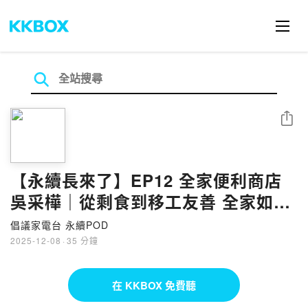
分享
【永續長來了】EP12 全家便利商店
吳采樺｜從剩食到移工友善 全家如何
走在市場尖端
倡議家電台 永續POD
2025-12-08
·
35 分鐘
在 KKBOX 免費聽