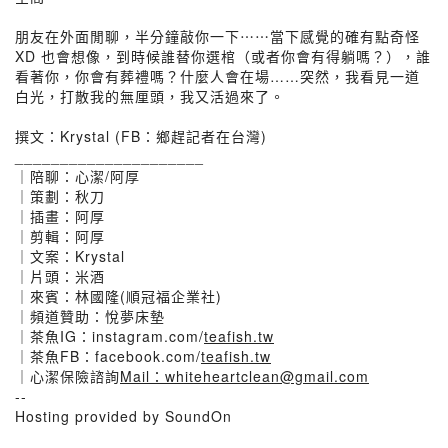
朋友在外面閒聊，半分鐘敲你一下⋯⋯當下感覺的確有點奇怪
XD 也會想像，到時候誰替你選棺（或者你會有得躺嗎？），誰
看著你，你會有葬禮嗎？什麼人會在場……突然，我看見一道
白光，打散我的無厘頭，我又活過來了。
撰文：Krystal (FB：鄉趕記者在台灣)
_____________________
｜陪聊：心潔/阿厚
｜策劃：秋刀
｜插畫：阿厚
｜剪輯：阿厚
｜文案：Krystal
｜片頭：米酒
｜來賓：林國隆(順冠福企業社)
｜頻道贊助：悅夢床墊
｜茶魚IG：instagram.com/
teafish.tw
｜茶魚FB：facebook.com/
teafish.tw
｜心潔保險諮詢
Mail：whiteheartclean@gmail.com
--
Hosting provided by SoundOn