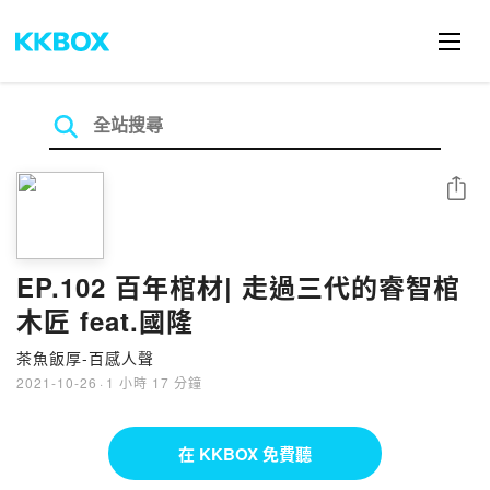
分享
EP.102 百年棺材| 走過三代的睿智棺
木匠 feat.國隆
茶魚飯厚-百感人聲
2021-10-26
·
1 小時 17 分鐘
在 KKBOX 免費聽