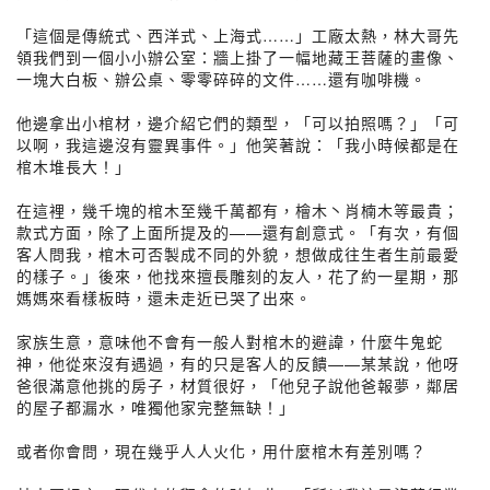
「這個是傳統式、西洋式、上海式……」工廠太熱，林大哥先
領我們到一個小小辦公室：牆上掛了一幅地藏王菩薩的畫像、
一塊大白板、辦公桌、零零碎碎的文件……還有咖啡機。
他邊拿出小棺材，邊介紹它們的類型，「可以拍照嗎？」「可
以啊，我這邊沒有靈異事件。」他笑著說：「我小時候都是在
棺木堆長大！」
在這裡，幾千塊的棺木至幾千萬都有，檜木丶肖楠木等最貴；
款式方面，除了上面所提及的——還有創意式。「有次，有個
客人問我，棺木可否製成不同的外貌，想做成往生者生前最愛
的樣子。」後來，他找來擅長雕刻的友人，花了約一星期，那
媽媽來看樣板時，還未走近已哭了出來。
家族生意，意味他不會有一般人對棺木的避諱，什麼牛鬼蛇
神，他從來沒有遇過，有的只是客人的反饋——某某說，他呀
爸很滿意他挑的房子，材質很好，「他兒子說他爸報夢，鄰居
的屋子都漏水，唯獨他家完整無缺！」
或者你會問，現在幾乎人人火化，用什麼棺木有差別嗎？