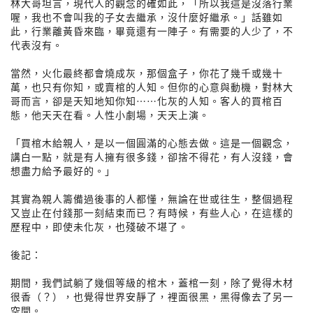
林大哥坦言，現代人的觀念的確如此，「所以我這是沒落行業
喔，我也不會叫我的子女去繼承，沒什麼好繼承。」話雖如
此，行業離黃昏來臨，畢竟還有一陣子。有需要的人少了，不
代表沒有。
當然，火化最終都會燒成灰，那個盒子，你花了幾千或幾十
萬，也只有你知，或賣棺的人知。但你的心意與動機，對林大
哥而言，卻是天知地知你知⋯⋯化灰的人知。客人的買棺百
態，他天天在看。人性小劇場，天天上演。
「買棺木給親人，是以一個圓滿的心態去做。這是一個觀念，
講白一點，就是有人擁有很多錢，卻捨不得花，有人沒錢，會
想盡力給予最好的。」
其實為親人籌備過後事的人都懂，無論在世或往生，整個過程
又豈止在付錢那一刻結束而已？有時候，有些人心，在這樣的
歷程中，即使未化灰，也殘破不堪了。
後記：
期間，我們試躺了幾個等級的棺木，蓋棺一刻，除了覺得木材
很香（？），也覺得世界安靜了，裡面很黑，黑得像去了另一
空間。