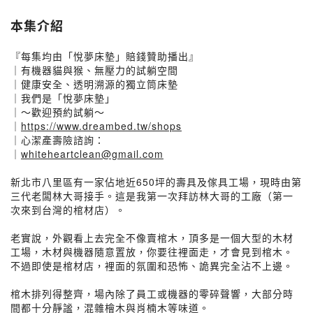
本集介紹
『每集均由「悅夢床墊」賠錢贊助播出』
｜有機器貓與猴、無壓力的試躺空間
｜健康安全、透明溯源的獨立筒床墊
｜我們是「悅夢床墊」
｜～歡迎預約試躺～
｜
https://www.dreambed.tw/shops
｜心潔產壽險諮詢：
｜
whiteheartclean@gmail.com
新北市八里區有一家佔地近650坪的壽具及傢具工場，現時由第
三代老闆林大哥接手。這是我第一次拜訪林大哥的工廠（第一
次來到台灣的棺材店）。
老實說，外觀看上去完全不像賣棺木，頂多是一個大型的木材
工場，木材與機器隨意置放，你要往裡面走，才會見到棺木。
不過即使是棺材店，裡面的氛圍和恐怖、詭異完全沾不上邊。
棺木排列得整齊，場內除了員工或機器的零碎聲響，大部分時
間都十分靜謐，混雜檜木與肖楠木等味道。