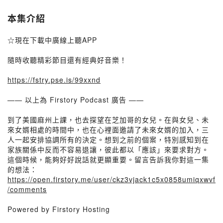
本集介紹
☆現在下載中廣線上聽APP
隨時收聽精彩節目還有經典好音樂！
https://fstry.pse.is/99xxnd
—— 以上為 Firstory Podcast 廣告 ——
到了美國麻州上課，也去探望在芝加哥的女兒。在與女兒、未
來女婿相處的時間中，也在心裡面邀請了未來女婿的加入，三
人一起安排協調所有的決定。想到之前的個案，特別感知到在
家族關係中反而不容易退讓，彼此都以「應該」來要求對方。
這個時候，能夠好好說話就更顯重要。留言告訴我你對這一集
的想法：
https://open.firstory.me/user/ckz3vjack1c5x0858umiqxwvf
/comments
Powered by Firstory Hosting