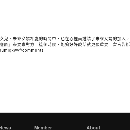
女兒、未來女婿相處的時間中，也在心裡面邀請了未來女婿的加入
應該」來要求對方。這個時候，能夠好好說話就更顯重要。留言告
858umiqxwvf/comments
 News
Member
About