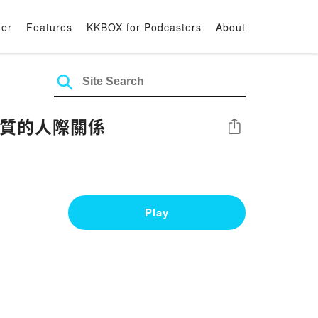
ter
Features
KKBOX for Podcasters
About
繫優質的人際關係
Share
Play