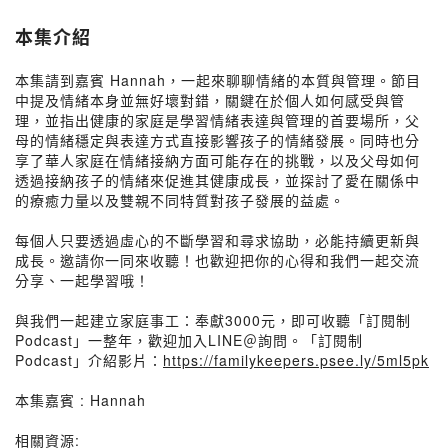
本集介紹
本集請到嘉賓 Hannah，一起來聊聊情緒的本質與管理。節目
中提及情緒本身並無好壞對錯，關鍵在於個人如何感受與管
理，並指出健康的家庭是學習情緒表達與管理的首要場所，父
母的情緒穩定與表達方式直接影響孩子的情緒發展。同時也分
享了華人家庭在情緒接納方面可能存在的挑戰，以及父母如何
透過接納孩子的情緒來促進其健康成長，並探討了愛在關係中
的療癒力量以及雙親不同特質對孩子發展的益處。
每個人只要透過虛心的不斷學習和尋求協助，必能持續更新與
成長。邀請你一同來收聽！也歡迎把你的心得和我們一起交流
分享、一起學習哦！
與我們一起建立家庭事工：奉獻3000元，即可收聽「訂閱制
Podcast」一整年，歡迎加入LINE＠詢問。「訂閱制
Podcast」介紹影片：
https://familykeepers.psee.ly/5ml5pk
本集嘉賓 : Hannah
相關資源: