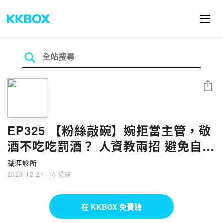
分享
EP325 【粉絲敲碗】婉拒當主管，敬
酒不吃吃罰酒？ 人資教兩招 避免自己
紅翻黑
職涯診所
2023-12-21
·
16 分鐘
在 KKBOX 免費聽