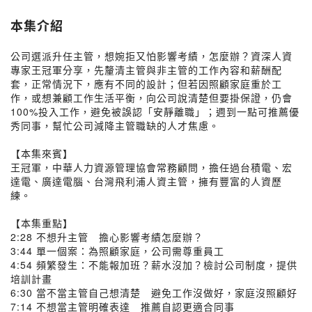
本集介紹
公司選派升任主管，想婉拒又怕影響考績，怎麼辦？資深人資
專家王冠軍分享，先釐清主管與非主管的工作內容和薪酬配
套，正常情況下，應有不同的設計；但若因照顧家庭重於工
作，或想兼顧工作生活平衡，向公司說清楚但要掛保證，仍會
100%投入工作，避免被誤認「安靜離職」；週到一點可推薦優
秀同事，幫忙公司減降主管職缺的人才焦慮。
【本集來賓】
王冠軍，中華人力資源管理協會常務顧問，擔任過台積電、宏
達電、廣達電腦、台灣飛利浦人資主管，擁有豐富的人資歷
練。
【本集重點】
2:28 不想升主管 擔心影響考績怎麼辦？
3:44 單一個案：為照顧家庭，公司需尊重員工
4:54 頻繁發生：不能報加班？薪水沒加？檢討公司制度，提供
培訓計畫
6:30 當不當主管自己想清楚 避免工作沒做好，家庭沒照顧好
7:14 不想當主管明確表達 推薦自認更適合同事