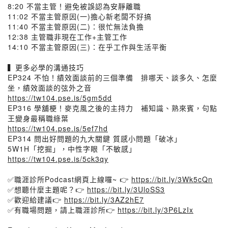
8:20 不當主管！避免被誤認為安靜離職
11:02 不當主管原因(一)擔心新老闆不好搞
11:40 不當主管原因(二)：很忙無法負擔
12:38 主管職非現在工作+主管工作
14:10 不當主管原因(三)：在乎工作與生活平衡
▍更多必學的溝通技巧
EP324 不怕！績效面談前的三個準備 排哪天、談多久、怎麼
坐，績效面談的弦外之音
https://tw104.pse.is/5gm5dd
EP316 學舖梗！麥克風之後的主持力 補知識、熟來賓，句點
王變身最稱職綠葉
https://tw104.pse.is/5ef7hd
EP314 問出好問題的九大關鍵 質感小問題「破冰」
5W1H「挖掘」，中性字眼「不敏感」
https://tw104.pse.is/5ck3qy
✅職涯診所Podcast網頁上線囉~ 👉
https://bit.ly/3Wk5cQn
✅想聽什麼主題呢？👉
https://bit.ly/3UloSS3
✅歡迎給建議👉
https://bit.ly/3AZ2hE7
✅有職場問題，請上職涯診所👉
https://bit.ly/3P6LzIx