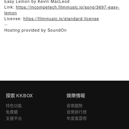
Easy Lemon by Kevin MacLeod
Link:
https://incompetech.filmmusic.io/song/3697-easy-
lemon
License:
https://filmmusic.io/standard-license
--
Hosting provided by SoundOn
探索 KKBOX
娛樂情報
特色功能
音樂趨勢
免費聽
音樂排行榜
支援平台
年度風雲榜