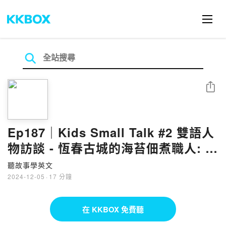
分享
Ep187｜Kids Small Talk #2 雙語人
物訪談 - 恆春古城的海苔佃煮職人: 惦
佃好滋味
聽故事學英文
2024-12-05
·
17 分鐘
在 KKBOX 免費聽