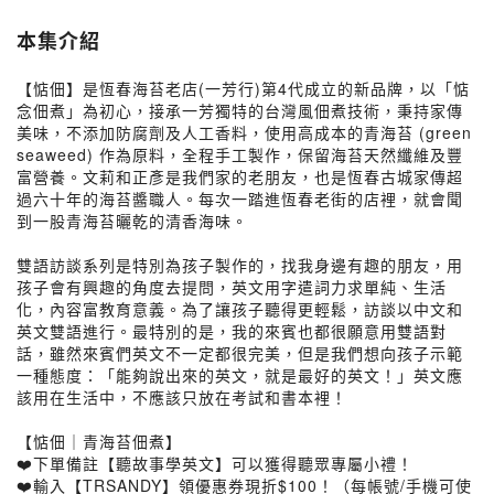
本集介紹
【惦佃】是恆春海苔老店(一芳行)第4代成立的新品牌，以「惦
念佃煮」為初心，接承一芳獨特的台灣風佃煮技術，秉持家傳
美味，不添加防腐劑及人工香料，使用高成本的青海苔 (green
seaweed) 作為原料，全程手工製作，保留海苔天然纖維及豐
富營養。文莉和正彥是我們家的老朋友，也是恆春古城家傳超
過六十年的海苔醬職人。每次一踏進恆春老街的店裡，就會聞
到一股青海苔曬乾的清香海味。
雙語訪談系列是特別為孩子製作的，找我身邊有趣的朋友，用
孩子會有興趣的角度去提問，英文用字遣詞力求單純、生活
化，內容富教育意義。為了讓孩子聽得更輕鬆，訪談以中文和
英文雙語進行。最特別的是，我的來賓也都很願意用雙語對
話，雖然來賓們英文不一定都很完美，但是我們想向孩子示範
一種態度：「能夠說出來的英文，就是最好的英文！」英文應
該用在生活中，不應該只放在考試和書本裡！
【惦佃｜青海苔佃煮】
❤️下單備註【聽故事學英文】可以獲得聽眾專屬小禮！
❤️輸入【TRSANDY】領優惠券現折$100！（每帳號/手機可使