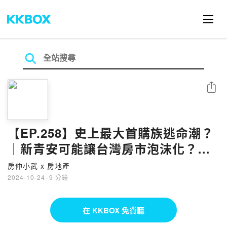
分享
【EP.258】史上最大首購族逃命潮？
｜新青安可能讓台灣房市泡沫化？｜
美國次貸風暴翻版？ ｜仁武房仲｜數
房仲小武 x 房地產
位房仲團隊｜小武線上賞屋
2024-10-24
·
9 分鐘
在 KKBOX 免費聽