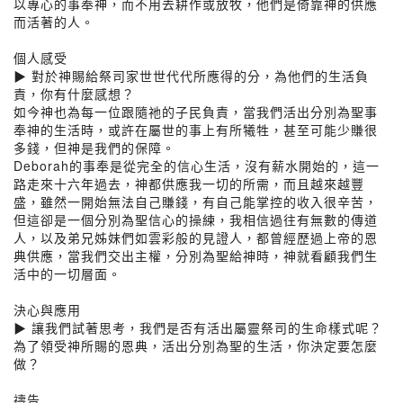
以專心的事奉神，而不用去耕作或放牧，他們是倚靠神的供應
而活著的人。
個人感受
▶︎ 對於神賜給祭司家世世代代所應得的分，為他們的生活負
責，你有什麼感想？
如今神也為每一位跟隨祂的子民負責，當我們活出分別為聖事
奉神的生活時，或許在屬世的事上有所犧牲，甚至可能少賺很
多錢，但神是我們的保障。
Deborah的事奉是從完全的信心生活，沒有薪水開始的，這一
路走來十六年過去，神都供應我一切的所需，而且越來越豐
盛，雖然一開始無法自己賺錢，有自己能掌控的收入很辛苦，
但這卻是一個分別為聖信心的操練，我相信過往有無數的傳道
人，以及弟兄姊妹們如雲彩般的見證人，都曾經歷過上帝的恩
典供應，當我們交出主權，分別為聖給神時，神就看顧我們生
活中的一切層面。
決心與應用
▶︎ 讓我們試著思考，我們是否有活出屬靈祭司的生命樣式呢？
為了領受神所賜的恩典，活出分別為聖的生活，你決定要怎麼
做？
禱告