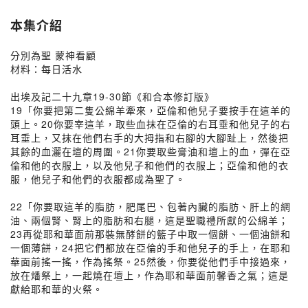
本集介紹
分別為聖 蒙神看顧
材料：每日活水
出埃及記二十九章19-30節《和合本修訂版》
19「你要把第二隻公綿羊牽來，亞倫和他兒子要按手在這羊的
頭上。20你要宰這羊，取些血抹在亞倫的右耳垂和他兒子的右
耳垂上，又抹在他們右手的大拇指和右腳的大腳趾上，然後把
其餘的血灑在壇的周圍。21你要取些膏油和壇上的血，彈在亞
倫和他的衣服上，以及他兒子和他們的衣服上；亞倫和他的衣
服，他兒子和他們的衣服都成為聖了。
22「你要取這羊的脂肪，肥尾巴、包著內臟的脂肪、肝上的網
油、兩個腎、腎上的脂肪和右腿，這是聖職禮所獻的公綿羊；
23再從耶和華面前那裝無酵餅的籃子中取一個餅、一個油餅和
一個薄餅，24把它們都放在亞倫的手和他兒子的手上，在耶和
華面前搖一搖，作為搖祭。25然後，你要從他們手中接過來，
放在燔祭上，一起燒在壇上，作為耶和華面前馨香之氣；這是
獻給耶和華的火祭。