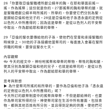
26「你要取亞倫聖職禮所獻公綿羊的胸，在耶和華面前搖一
搖，作為搖祭；這份就是你的。27那搖祭的胸和舉祭的腿，就
是聖職禮獻公綿羊時所搖的、所舉的，你要使它們分別為聖，
是歸給亞倫和他兒子的。28這是亞倫和他子孫憑永遠的定例從
以色列人中所應得的；因為這是舉祭，是從以色列人的平安祭
中取出，作為獻給耶和華的舉祭。
29「亞倫的聖衣要傳給他的子孫，使他們在受膏和承接聖職的
時候穿上。30他的子孫接續他當祭司的，每逢進入會幕在聖所
供職的時候，要穿這聖衣七天。
內容觀察
👓 今天的經文中，神吩咐搖祭和舉祭的祭物，祭牲的胸和腿，
使其分別為聖歸亞倫和他的兒子，也就是給祭司的，是從以色
列人的平安祭中取出，作為獻給耶和華的舉祭。
思考與默想
▶︎ 為什麼祭司所搖的和所舉的，要作為亞倫和他子孫「憑永遠
的定例從以色列人中所應得的」呢？
今天所訂的獻祭制度中的搖祭與舉祭，不但是獻給神的，也要
作為祭司家所得的分，神使祭司家在生活中所有層面，包括食
物，都與其他百姓有所分別，並且得到足夠的供應，使他們可