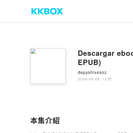
Descargar ebo
EPUB)
depyshixesoz
2024-08-08
·
13 秒
本集介紹