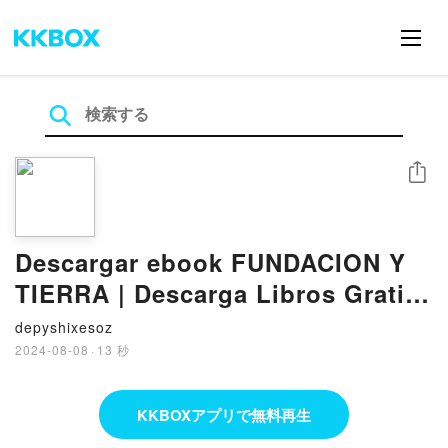
シェア
Descargar ebook FUNDACION Y
TIERRA | Descarga Libros Gratis
(PDF - EPUB)
depyshixesoz
2024-08-08
·
13 秒
KKBOXアプリで無料再生