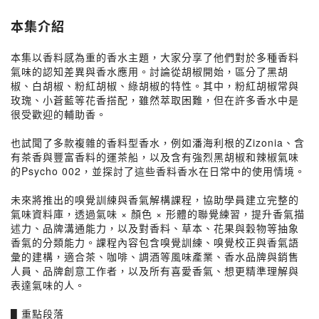
本集介紹
本集以香料感為重的香水主題，大家分享了他們對於多種香料
氣味的認知差異與香水應用。討論從胡椒開始，區分了黑胡
椒、白胡椒、粉紅胡椒、綠胡椒的特性。其中，粉紅胡椒常與
玫瑰、小蒼藍等花香搭配，雖然萃取困難，但在許多香水中是
很受歡迎的輔助香。
也試聞了多款複雜的香料型香水，例如潘海利根的Zizonia、含
有茶香與豐富香料的運茶船，以及含有強烈黑胡椒和辣椒氣味
的Psycho 002，並探討了這些香料香水在日常中的使用情境。
未來將推出的嗅覺訓練與香氣解構課程，協助學員建立完整的
氣味資料庫，透過氣味 × 顏色 × 形體的聯覺練習，提升香氣描
述力、品牌溝通能力，以及對香料、草本、花果與穀物等抽象
香氣的分類能力。課程內容包含嗅覺訓練、嗅覺校正與香氣語
彙的建構，適合茶、咖啡、調酒等風味產業、香水品牌與銷售
人員、品牌創意工作者，以及所有喜愛香氣、想更精準理解與
表達氣味的人。
▋重點段落