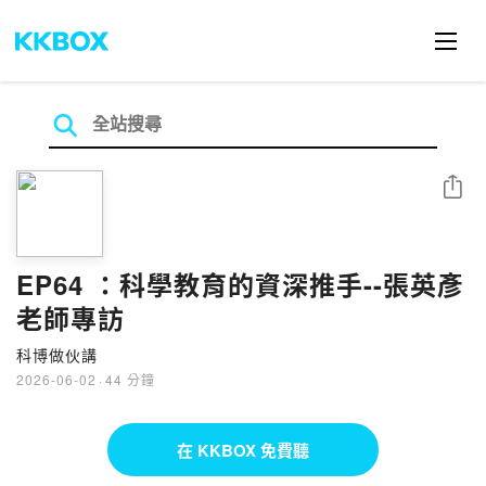
分享
EP64 ：科學教育的資深推手--張英彥
老師專訪
科博做伙講
2026-06-02
·
44 分鐘
在 KKBOX 免費聽