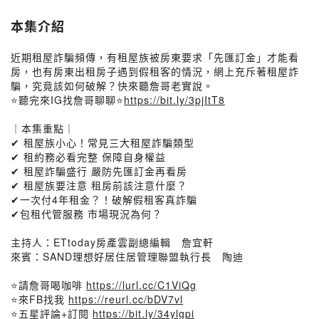
本集介紹
近期租屋詐騙頻傳，有租屋族被房東要求「先匯訂金」才能看
房，也有房東出租房子遇到假租客的情況，網上充斥著租屋詐
騙，究竟該如何破解？快來聽詹哥老實說。
⭐聽完來IG找詹哥聊聊⭐
https://bit.ly/3pjItT8
｜本集重點｜
✔ 租屋族小心！常見三大租屋詐騙類型
✔ 租約務必看完整 保障自身權益
✔ 租屋詐騙盛行 嚴防先匯訂金再看房
✔ 租屋族要注意 租房前該注意什麼？
✔一次付4年租金？！破解假租客真詐騙
✔包租代管服務 市場現況為何？
主持人：ETtoday房產雲副總編輯 詹宜軒
來賓：SAND理想好居住居管理聯盟執行長 陶迪
⭐請詹哥喝咖啡
https://lurl.cc/C1ViQg
⭐來FB找我
https://reurl.cc/bDV7vl
⭐五星評論+訂閱
https://bit.ly/34ylgpi