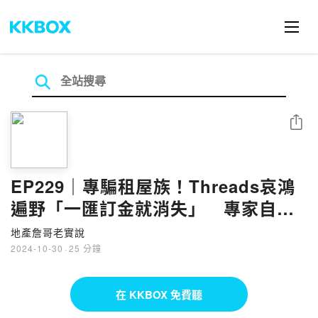
分享
EP229｜專騙租屋族！Threads哀鴻
遍野「一匯訂金就消失」 專家自
爆：也是受害者 ft.陶迪
地產詹哥老實說
2024-10-30
·
25 分鐘
在 KKBOX 免費聽