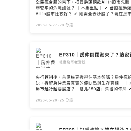
全民瘋台股的當下，把買房頭期款All in股
體套牢的危險訊號？ ｜本集重點｜ ✔ 台股瘋過頭、房市被抽乾！股房雙崩真要來了嗎？ ✔ 央行打房銀行卻開後門？理財型房貸竟成炒股資金？ ✔ 房價太高！頭期款
All in股市比較好？ ✔ 剛需全去炒股了？現在房市真的被邊緣化？ 主持人：ETtoday房產雲副總編輯 詹宜軒 來賓
啡 https://lurl.cc/C1ViQg ⭐來FB找我 https:
－以下為 SoundOn 動態廣告－－－－ 準備
2026-05-27
·
23 分鐘
抽中最新 iPhone 18！錦上添花, 好運大獎拿不完! 詳情請
EP310｜房仲倒閉潮來了？這家
地產詹哥老實說
央行管制後，首購族真撐得住基本盤嗎？房仲瘋
決，拆解房仲業最真實的優缺點與生存真相！ ｜本集重點｜ ✔ 央行信用管制衝擊後 第一線房仲揭示買氣變化 ✔ 房仲轉戰短影音真的有用？真成交還是虛假熱度？ ✔
房市越冷越要展店？「雙北350店」背後的佈局 ✔
開房仲業的優缺點 主持人：ETtoday房產雲副總編輯 詹宜軒 來賓：永慶房屋人資部協理 塗振宏 ⭐請詹哥喝咖啡 https://lurl.cc/C1ViQg ⭐來FB找我
https://reurl.cc/bDV7vl ⭐五星評論+訂閱 https:
2026-05-20
·
25 分鐘
EP309｜打房政策下誰在裸泳