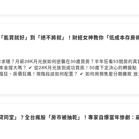
ng provided by SoundOn
從「能買就好」到「絕不將就」！財經女神教你「低成本存房術」
求穩？月薪28K月光族如何逆襲在30歲買房？半年狂看53間房的
金撐大嗎？ ✔ 從28K月光族到成功買房！30歲下定決心的轉捩點 
價狂飆！現階段該如何配置？ ✔ 如何用預售屋分期繳款 放大手邊的投資理財計畫
架 --Hosting provided by SoundOn
貸同堂」？全台瘋股「房市被抽乾」！專家自爆當年慘劇：崩盤一