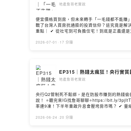
地產詹哥老實說
便宜價格買到房，但未來轉手「一毛錢都不能賺
戰了台灣人買房抗通膨的投資信仰？這究竟是解決高房價的解
重點｜ ✔ 從社宅到可負擔住宅！到底是正義還是
顧居住正義與資產增值？有沒有更有效率的做法？ 主持人：ETtoday房產雲副總編輯 詹宜軒 來賓：OURs都市改革組織政策研究員 廖庭輝 ⭐請詹
啡 https://lurl.cc/C1ViQg ⭐來FB找我 https:/
2026-07-01
·
17 分鐘
Hosting provided by SoundOn
EP315｜熱錢太瘋狂！央行實質
地產詹哥老實說
央行Q2管制死不鬆綁，是在防股市賺到的熱錢
說！ ⭐聽完來IG找詹哥聊聊⭐https://bit.ly/3pjItT8 ｜本集重點｜ ✔ 央行Q2理監事會 房市管制繼續按兵不動！ ✔ 央行堅決不鬆綁 是嚴防股市熱錢流回房市
率連9凍！下半年重啟升息會壓垮房市嗎？ ✔ 量縮價盤的格局下 到底誰會先撐不住？ 主持人：
理 曾敬德 ⭐請詹哥喝咖啡 https://lurl.cc/C1ViQg ⭐來FB找我 https://reurl.cc/bDV7vl ⭐五星評論+訂閱 https://bit.ly/34ylgpi ⭐YT影音版 https://bit.ly/3hsSI5o
⭐每週三更新上架 --Hosting provided by Soun
2026-06-24
·
20 分鐘