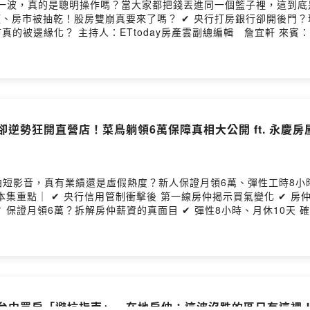
市先賺一波，真的是聰明操作嗎？當大家都把錢丟進同一個籃子裡，這到
：吉家網不動產董事長 李同榮 ⭐請詹哥喝咖
//reurl.cc/bDV7vl ⭐五星評論+訂閱 https://bit.ly/34ylgpi ⭐YT影
賣房嗎？ 即日起至12月31日， 把房屋專任委託給台南住商不動產，
洽台南住商任一加盟店。https://sofm.pse.is/9erfpx --Hosting
卻逆勢狂開直營店！菜鳥躺領6萬保障真相大公開 ft. 永慶房
拍短影音，真有業績還是虛假熱度？新人保證月領6萬、彈性工時8小
 保證月領6萬？拆解房仲薪資的真面目 ✔ 彈性8小時、月休10天 
//bit.ly/34ylgpi ⭐YT影音版 https://bit.ly/3hsSI5o ⭐每週三更新上架
？台中買房「避坑指南」 在地房仲：這波沒跌的區只有這裡