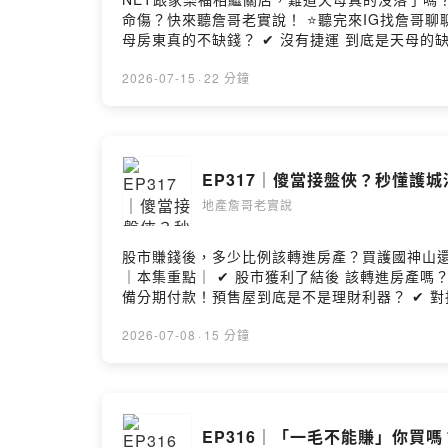
命傷？快來聽詹哥老實說！ ⭐聽完來IG找詹哥聊聊⭐https://bit.ly/3pjItT8 ｜本集重點｜ ✔ NET、
母房東真的不缺錢？ ✔ 沒有捷運 到底是天母的缺點還是優點？ ✔ 天龍國中
動產心樂活團隊總經理 江宛青 住商不動產心樂活團隊經理 廖芷瑩 ⭐請詹哥喝咖啡 https://lurl.cc/C1ViQg ⭐來FB找我 ht
https://bit.ly/34ylgpi ⭐YT影音版 ht
2026-07-15
·
22 分鐘
專任委託給台南住商不動產，即可參加「好友五吉」抽
https://sofm.pse.is/9erfp6 --Hosting provid
EP317｜傻當接盤俠？秒懂護
地產詹哥老實說
股市賺錢後，多少比例該轉進房產？買護國神山還是買房更
｜本集重點｜ ✔ 股市獲利了結後 該轉進房產嗎？ 
備分期付款！預售屋到底是不是理財利器？ ✔ 對抗景氣下行！如何挑選真抗跌好房？ 主持人：
啡 https://lurl.cc/C1ViQg ⭐來FB找我 https:/
Hosting provided by SoundOn
2026-07-08
·
15 分鐘
EP316｜「一毛不能賺」你買