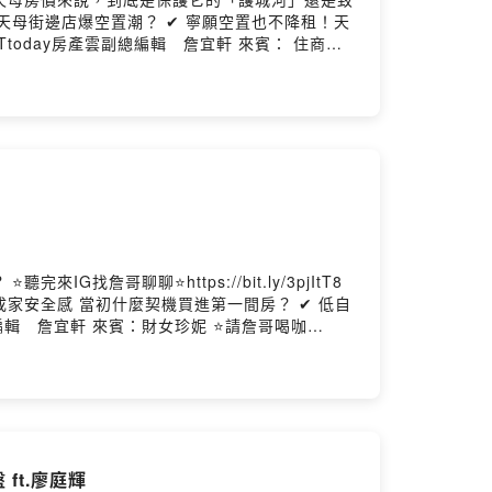
n 動態廣告－－－－ 準備賣房嗎？ 即日起至12月31日， 把房屋
 好運大獎拿不完! 詳情請洽台南住商任一加盟店。
聊聊⭐https://bit.ly/3pjItT8
.成家安全感 當初什麼契機買進第一間房？ ✔ 低自
 https://bit.ly/3hsSI5o ⭐每週三更新上架 --
ft.廖庭輝