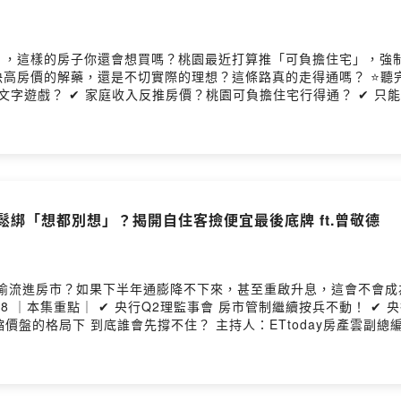
」，這樣的房子你還會想買嗎？桃園最近打算推「可負擔住宅」，強
藥，還是不切實際的理想？這條路真的走得通嗎？ ⭐聽完來IG找詹哥聊聊⭐htt
文字遊戲？ ✔ 家庭收入反推房價？桃園可負擔住宅行得通？ ✔ 只能
哥喝咖
/reurl.cc/bDV7vl ⭐五星評論+訂閱 https://bit.ly/34ylgpi ⭐YT影音版
鬆綁「想都別想」？揭開自住客撿便宜最後底牌 ft.曾敬德
偷偷流進房市？如果下半年通膨降不下來，甚至重啟升息，這會不會成
？ ✔ 利
ETtoday房產雲副總編輯 詹宜軒 來賓：信義房屋不動產企研室專案經
dOn