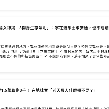
ng provided by SoundOn
指標女神揭「3間房生存法則」：寧在熟悉圈求安穩，也不砸
買房挑熟悉的地方，究竟能避開地雷還是踩到盲點？預售屋究竟是不
每次出手的理由大不同嗎？ ✔ 股市賺錢轉買房！投期款到底該
科技設廠區？ ✔ 不想建商倒閉、房子爛尾？買預售屋前必考慮的3件事 主持人：ET
osting provided by SoundOn
從1.5萬跌剩3千！ 在地吐實「老天母人什麼都不要？」
？大家都說房東寧願空屋也不降租，這到底是真是假？沒有捷運，對