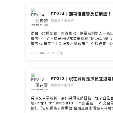
EP314｜別再傻傻等房價崩盤
地產詹哥老實說
從租小雅房到買下大直豪宅，快電商創辦人—森
買房不可？ ⭐聽完來IG找詹哥聊聊⭐https://bit.ly/3pjItT8 ｜本集重點｜ ✔ 從10年漂泊到買房！創業初期的租屋血淚 ✔ 為何放棄東區
買房vs.租屋？！到底該怎麼選擇？ ✔ 接連買下同社區之後！未
宜軒 來賓：快電商創辦人 森田 ⭐請詹哥喝咖啡 https://lurl.cc/C1ViQg ⭐來FB找我 https://reurl.cc/bDV7vl ⭐五星評論+訂閱 https://bit.ly/34ylgpi ⭐YT影音版
https://bit.ly/3hsSI5o ⭐每週三更新上架 --Hosti
2026-06-17
·
18 分鐘
EP313｜現在買房是撿便宜還是
地產詹哥老實說
房市交易量腰斬，為何房價依然鐵板一塊？自住客
聊⭐https://bit.ly/3pjItT8 ｜本集重點｜ ✔ 交易量腰斬 房價卻還是很硬？ ✔ 房子賣不掉也絕不降價？揭密房市流動性危機 ✔ 現在進場重災區 自住客還能撿漏嗎？ ✔
銀行「借新還舊」撐場面 金融風暴未爆彈何時引爆？ ✔ 下半年面臨選舉 政策利多