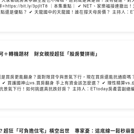
家樂福接連撤出！天母街邊店爆空置潮？ ✔ 寧願空置也不降租！天
的天龍國！誰在撐天母房價？ 主持人：ETtoday房產雲副總編輯 詹宜軒 來賓： 住商不
tps://reurl.cc/bDV7vl ⭐五星評論+訂閱
tps://bit.ly/3hsSI5o ⭐每週三更新上架 －－－－以下為 SoundO
獎活動，賣房抽五機~有機會抽中最新 iPhone 18！錦上添花,
ed by SoundOn
城河＋轉機題材 財女親授超狂「股房雙拼術」
能翻身？面對限貸令與景氣下行，現在買房還能抗通膨嗎？ ⭐聽完來IG找詹哥
✔ 買護國神山vs.買房翻身 手上有資金該怎麼選？ ✔ 理性精算vs
ETtoday房產雲副總編輯 詹宜軒 來賓：財女珍妮 ⭐請詹哥喝咖
/reurl.cc/bDV7vl ⭐五星評論+訂閱 https://bit.ly/34ylgpi ⭐YT影音版
嗎？超狂「可負擔住宅」橫空出世 專家憂：這底線一鬆秒崩盤 