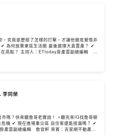
奈，究竟是歷經了怎樣的打擊，才讓他徹底覺悟非
雲副總編輯 詹
 李同榮
市嗎？快來聽詹哥老實說！ ⭐聽完來IG找詹哥聊