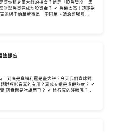
底是讓你翻身賺大錢的機會？還是「股房雙崩」集
音版 https://bit.ly/3hsSI5o ⭐每週三更新上架 －－－
即可參加「好友五吉」抽獎活動，賣房抽五機~有機會
 provided by SoundOn
屋塗振宏
時，到底是真福利還是畫大餅？今天我們直球對
確實 落實還是說說而已？ ✔ 這行真的好賺嗎？揭
 --Hosting provided by SoundOn
！