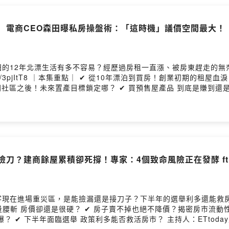
！ 電商CEO森田曝私房操盤術：「這時機」議價空間最大！
田的12年北漂生活有多不容易？經歷過房租一直漲、被房東趕走的無
生活圈 最後選擇大直置產？ ✔
來置產目標鎖定哪？ ✔ 買預售屋產品 到底是賺到還是在高點？ 主持人：ETtoday房產
ng provided by SoundOn
撿刀？建商餘屋累積卻死撐！專家：4個致命風險正在發酵 ft.
現在進場重災區，是能撿漏還是接刀子？下半年的選舉利多還能救房
能否救活房市？ 主持人：ETtoday房產雲副總編輯 詹宜軒 來賓：吉家網不動產董