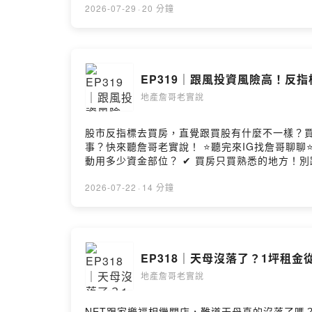
國際業主代表服務部董事 黃舒衛 ⭐請詹哥喝咖啡 https://lurl.cc/C1ViQg ⭐來FB找我 https://reurl.cc/bDV7vl ⭐五星評論+訂閱 https://bit.ly/34ylgpi ⭐YT影音版
2026-07-29
·
20 分鐘
https://bit.ly/3hsSI5o ⭐每週三更新上架 --Hosti
EP319｜跟風投資風險高！反
地產詹哥老實說
股市反指標去買房，直覺跟買股有什麼不一樣？
事？快來聽詹哥老實說！ ⭐聽完來IG找詹哥聊聊⭐https://bit.ly/3pjItT8 ｜本集重點｜ ✔ 買過三間房！
動用多少資金部位？ ✔ 買房只買熟悉的地方！別跟風去不熟的
輯 詹宜軒 來賓：反指標女神 巴逆逆 ⭐請詹哥喝咖啡 https://lurl.cc/C1ViQg ⭐來FB找我 https://reurl.cc/bDV7vl ⭐五星評論+訂閱 https://bit.ly/34ylgpi ⭐YT影
音版 https://bit.ly/3hsSI5o ⭐每週三更新上架 --H
2026-07-22
·
14 分鐘
EP318｜天母沒落了？1坪租金
地產詹哥老實說
NET跟家樂福相繼關店，難道天母真的沒落了嗎