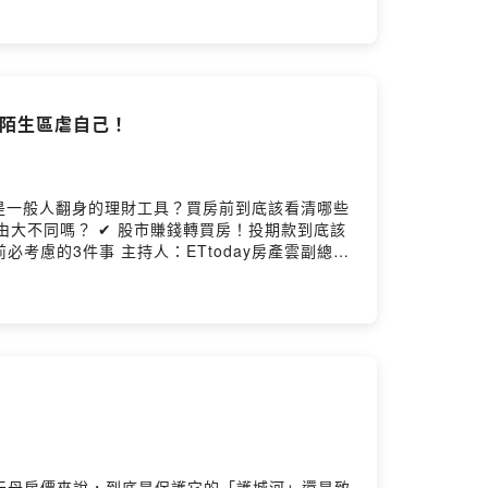
錢陌生區虐自己！
是一般人翻身的理財工具？買房前到底該看清哪些
today房產雲副總編
天母房價來說，到底是保護它的「護城河」還是致