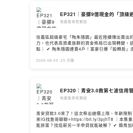
--
EP321｜豪擲9億現金的「頂
Hosting pr
地產詹哥老實說
信義區超級豪宅「陶朱隱園」最近陸續傳出賣出
力，也代表高資產族群的資金佈局已出現轉變，這集就帶大家
點｜ ✔ 陶朱隱園連賣4戶！富豪引爆「股轉房」浪
全額付現的背後算盤？ ✔ 陶朱隱園實登陸續揭露！其他億級豪宅壓力山大？ 主持人：ETtoday房產雲
主代表服務部董事 黃舒衛 ⭐請詹哥喝咖啡 https://lurl.cc/C1ViQg ⭐來FB找我 https://reurl.cc/bDV7vl ⭐五星評論+訂閱 https://bit.ly/34ylgpi ⭐YT影音版
2026-08-05
·
23 分鐘
https://bit.ly/3hsSI5o ⭐每週三更新上架 --Hosti
EP320｜青安3.0救第七波信
地產詹哥老實說
青安貸款3.0來了！這次祭出總價上限、年齡限
來IG找詹哥聊聊⭐https://bit.ly/3pjItT8 ｜本集重點｜ ✔ 看懂青安3.0！是首購救星還是政策毒藥？ ✔ 總價上限卡死雙北？育兒房只能看得到吃不到？ ✔ 年收200萬
能排富？找低薪另一半申貸就能破解？ ✔ 婚育加碼
場」機制！未來會引爆斷頭潮嗎？ ✔ 恐慌上車潮再度重演？青安3.0真能救活房市？ 主持人：ET