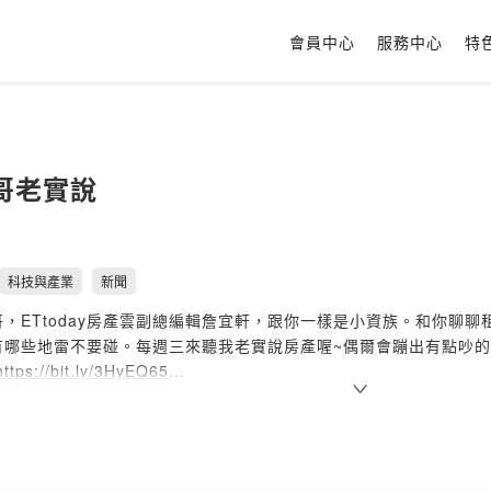
會員中心
服務中心
特
哥老實說
科技與產業
新聞
，ETtoday房產雲副總編輯詹宜軒，跟你一樣是小資族。和你聊
哪些地雷不要碰。每週三來聽我老實說房產喔~偶爾會蹦出有點吵的笑
https://bit.ly/3HyEQ65
請洽
podcast@ettoday.net
用戶請給我五顆星、告訴我你們的想法
 Today is my day:
http://bit.ly/2WBnVto
https://bit.ly/321uqIU