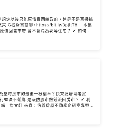
制規定以後只能原價賣回給政府，這是不是直接挑
ps://bit.ly/3pjItT8 ｜本集
原價回售市府 會不會淪為次等住宅？ ✔ 如何兼
 https://bit.ly/3hsSI5o ⭐每週三更新上架 --
為壓垮房市的最後一根稻草？快來聽詹哥老實