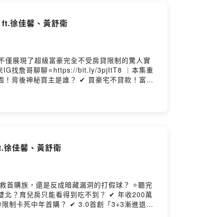
ft.徐佳馨、黃舒衛
不僅展現了超級富豪完全不受房貸限制的驚人實
://bit.ly/3pjItT8 ｜本集重
隱園！背後神秘買主是誰？ ✔ 買豪宅不貸款！富豪
t.徐佳馨、黃舒衛
救首購族，還是反成暗藏漏洞的打假球？ ⭐聽完
制卡死中年首購？ ✔ 3.0首創「3+3漸進退