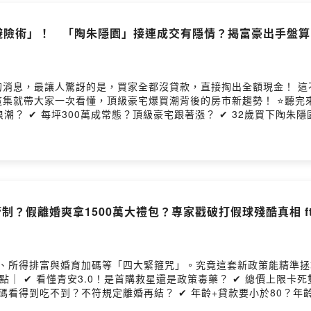
級避險術」！ 「陶朱隱園」接連成交有隱情？揭富豪出手盤算 
ovided by SoundOn
的消息，最讓人驚訝的是，買家全都沒貸款，直接掏出全額現金！ 這
一次看懂，頂級豪宅爆買潮背後的房市新趨勢！ ⭐聽完來IG找詹哥聊聊⭐https
潮？ ✔ 每坪300萬成常態？頂級豪宅跟著漲？ ✔ 32歲買下陶朱
副總編輯 詹宜軒 來賓：住商機構發言人 徐佳馨 高力國際業
ng provided by SoundOn
用管制？假離婚爽拿1500萬大禮包？專家戳破打假球殘酷真相 f
制、所得排富與婚育加碼等「四大緊箍咒」。究竟這套新政策能精準拯
看得到吃不到？不符規定離婚再結？ ✔ 年齡+貸款要小於80？年齡限
today房產雲副總編輯 詹宜軒 來賓：住商機構發言人 徐佳馨 高力