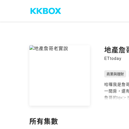
地產詹
ETtoday
商業與理財
哈囉我是詹哥
一間房，還有
詹哥的ig👉
✔ 合作邀約
│APPLE
│來粉絲團找我們
所有集數
│YT影音版: