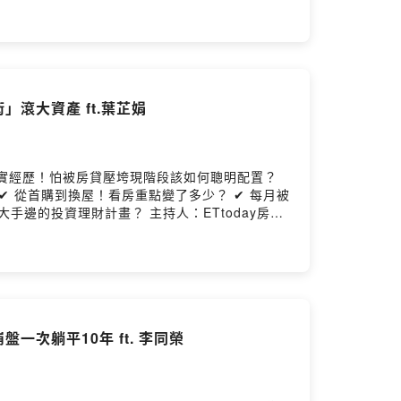
滾大資產 ft.葉芷娟
真實經歷！怕被房貸壓垮現階段該如何聰明配置？
✔ 從首購到換屋！看房重點變了多少？ ✔ 每月被
？ 主持人：ETtoday房產
次躺平10年 ft. 李同榮