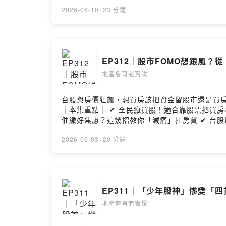
事長 李同榮 ⭐請詹哥喝咖啡 https://lurl.cc/C1ViQg ⭐來FB找我 https://reurl.cc/bDV7vl ⭐五星評論+訂閱 https://bit.ly/34ylgpi ⭐YT影音版
https://bit.ly/3hsSI5o ⭐每週三更新上架 --Hosti
2026-06-10
·
23 分鐘
EP312｜股市FOMO想跟風？
地產詹哥老實說
台股與房價狂飆，想買房該把資金留股市還是買房
｜本集重點｜ ✔ 全民瘋買股！適合靠股票把買房本
催繳好焦慮？這幾招教你「減痛」扛房貸 ✔ 台股瘋狂、房
雲副總編輯 詹宜軒 來賓：財經媒體人 葉芷娟 ⭐請詹哥喝咖啡 https://lurl.cc/C1ViQg ⭐來FB找我 https://reurl.cc/bDV7vl ⭐五星評論+訂閱 https://bit.ly/34ylgpi
⭐YT影音版 https://bit.ly/3hsSI5o ⭐每週三更新上
2026-06-03
·
20 分鐘
EP311｜「少年股神」慘變「四
地產詹哥老實說