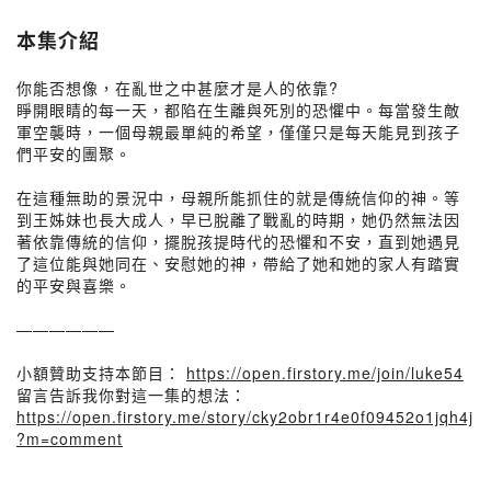
本集介紹
你能否想像，在亂世之中甚麼才是人的依靠?
睜開眼睛的每一天，都陷在生離與死別的恐懼中。每當發生敵
軍空襲時，一個母親最單純的希望，僅僅只是每天能見到孩子
們平安的團聚。
在這種無助的景況中，母親所能抓住的就是傳統信仰的神。等
到王姊妹也長大成人，早已脫離了戰亂的時期，她仍然無法因
著依靠傳統的信仰，擺脫孩提時代的恐懼和不安，直到她遇見
了這位能與她同在、安慰她的神，帶給了她和她的家人有踏實
的平安與喜樂。
——————
小額贊助支持本節目：
https://open.firstory.me/join/luke54
留言告訴我你對這一集的想法：
https://open.firstory.me/story/cky2obr1r4e0f09452o1jqh4j
?m=comment