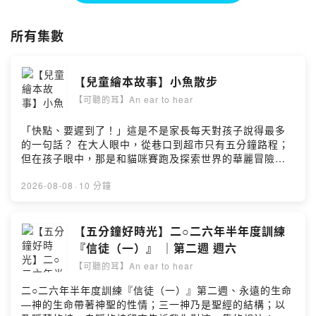
每週四 三位主持人陪你讀聖經《我們來讀經》
每週五 張弟兄的詩歌賞析《天山那靈》
所有集數
每週六 小魚媽媽的《兒童繪本時間》
每週日 邱弟兄幫你整理當週晨興聖言《五分鐘好時光》
每週日 和李弟兄一同過《正常的基督徒生活》
【兒童繪本故事】小魚散步
臉書：
https://reurl.cc/yervVy
【可聽的耳】An ear to hear
Instagram：
https://reurl.cc/RbreZn
「快點、要遲到了！」這是不是家長每天對孩子說得最多
的一句話？ 在大人眼中，從巷口到超市只有五分鐘路程；
但在孩子眼中，那是和貓咪賽跑及探索世界的華麗冒險。
為什麼一顆撿到的藍色彈珠比昂貴玩具更珍貴？家長如何
給予孩子隨處都能玩起來的空間與時間？你的孩子曾在散
2026-08-08
·
10 分鐘
步路途中撿回什麼讓你印象深刻的寶物嗎？歡迎留言分
享。02:22 故事內容更多故事有想跟小魚媽媽分享的話
嗎？小魚媽媽的信箱是： kulumi71@tpech.org也歡迎大
【五分鐘好時光】二○二六年半年度訓練
家可以加入小魚媽媽的粉絲專頁，和我一起分享生活大小
『信徒（一）』 ｜第二週 週六
事繪本內容屬於信誼基金，作者是陳致元加入會員，支持
【可聽的耳】An ear to hear
節目： https://luke54.firstory.io/join留言告訴我你對這一
集的想法：
二○二六年半年度訓練『信徒（一）』第二週、永遠的生命
https://open.firstory.me/user/ckg8ru8t3iezl0875i4ivpb
—神的生命帶著神聖的性情；三一神乃是聖經的結構；以
d8/comments水深之處陪你『療』『聊』