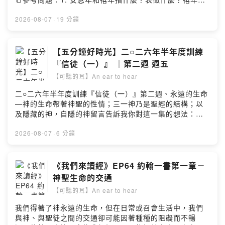
三項福分是什麼？我們該如何傳揚禧年給人認識呢？2. 從
贖回房屋的規條上，啟示我們該如何對待我們的召會生
2026-08-07
·
19 分鐘
活？為什麼說恢復對召會生活的享受比恢復對基督的享受
更難？這是怎樣的警告？🎼詩歌：《清晨的日光》8月 前
行－追求並長進 — 07 神保守的能力——————節目播
【五分鐘好時光】二○二六年半年度訓練
出時間：每週一至週五留言告訴我你對這一集的想法：
『信徒（一）』 ｜第二週 週五
https://open.firstory.me/user/ckg8ru8t3iezl0875i4ivpb
【可聽的耳】An ear to hear
d8/comments小額贊助支持本節目：
https://open.firstory.me/join/luke54
二○二六年半年度訓練『信徒（一）』第二週、永遠的生命
—神的生命帶著神聖的性情；三一神乃是聖經的結構；以
及隱藏的神，自隱的神留言告訴我你對這一集的想法：
https://open.firstory.me/user/ckg8ru8t3iezl0875i4ivpb
d8/comments水深之處陪你『療』『聊』
2026-08-07
·
6 分鐘
《我們來讀經》EP64 約翰一書第一章－
神聖生命的交通
【可聽的耳】An ear to hear
我們得著了神永遠的生命，但在日常或召會生活中，我們
與神、與聖徒之間的交通卻可能因著種種的阻礙而不暢