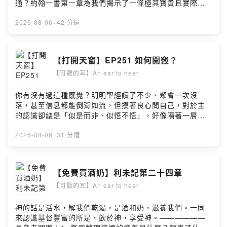
通？約翰一書第一章為我們揭示了一條極其寶貴且實際的
路—「神聖生命的交通」。「親眼看見過、注視過、手摸
過」那起初原有的生命之話，看見主耶穌如何將神聖的生
2026-08-06
·
42 分鐘
命實體活出在人間；更讓我們看見「神就是光，在他裡面
毫無黑暗」。當我們進到神聖生命的範圍裡，光一照耀，
我們便認識自己真實的情形。留言告訴我你對這一集的想
【打開天窗】EP251 如何開竅？
法：
【可聽的耳】An ear to hear
https://open.firstory.me/user/ckg8ru8t3iezl0875i4ivpb
d8/comments水深之處陪你『療』『聊』
你有沒有過這種感覺？明明聖經讀了不少、聚會一次沒
落，甚至信息都能倒背如流，但摸著良心問自己，對於主
的認識卻總是「似是而非、似悟不悟」，好像隔著一層
紗？到底怎樣才算真正的「開竅」？今天帶大家一起來挖
寶！導讀《神的運行與膏油的塗抹》書中極其寶貴的一篇
2026-08-06
·
31 分鐘
——〈如何開竅〉。留言告訴我你對這一集的想法：
https://open.firstory.me/user/ckg8ru8t3iezl0875i4ivpb
d8/comments水深之處陪你『療』『聊』
【免費買酒奶】利未記第二十四章
【可聽的耳】An ear to hear
神的話是活水，解我們乾渴，是酒和奶，滋養我們。一同
來認識基督豐富的所是，飲於神，享受神。——————