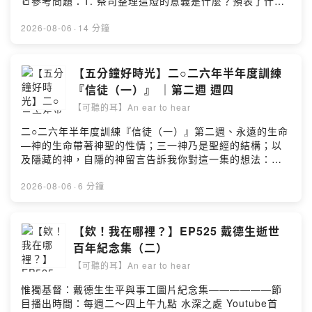
📒參考問題：1. 祭司整理這燈的意義是什麼？預表了什
麼？2. 這章主要有哪四件事？3. 褻瀆聖名者受審判，表徵
什麼？我們怎樣才能在神聖的光中生活行事？如何才能尊
2026-08-06
·
14 分鐘
主的名為聖？🎼詩歌：《清晨的日光》8月 前行－追求並
長進 — 06 無論景況如何——————節目播出時間：每
週一至週五留言告訴我你對這一集的想法：
【五分鐘好時光】二○二六年半年度訓練
https://open.firstory.me/user/ckg8ru8t3iezl0875i4ivpb
『信徒（一）』 ｜第二週 週四
d8/comments小額贊助支持本節目：
【可聽的耳】An ear to hear
https://open.firstory.me/join/luke54
二○二六年半年度訓練『信徒（一）』第二週、永遠的生命
—神的生命帶著神聖的性情；三一神乃是聖經的結構；以
及隱藏的神，自隱的神留言告訴我你對這一集的想法：
https://open.firstory.me/user/ckg8ru8t3iezl0875i4ivpb
d8/comments水深之處陪你『療』『聊』
2026-08-06
·
6 分鐘
【欸！我在哪裡？】EP525 戴德生逝世
百年紀念集（二）
【可聽的耳】An ear to hear
惟獨基督：戴德生生平與事工圖片紀念集——————節
目播出時間：每週二～四上午九點 水深之處 Youtube首