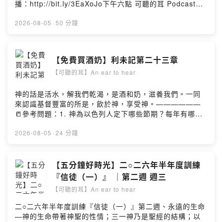
播：http://bit.ly/3EaXoJo下午六點 可聽的耳 Podcast重
播主持人將以一片赤誠，直擊基督徒信仰的核心，也盼望
能觸動您的內心。留言告訴我你對這一集的想法：
2026-08-05
·
50 分鐘
https://open.firstory.me/user/ckg8ru8t3iezl0875i4ivpb
d8/comments小額贊助支持本節目：
https://open.firstory.me/join/luke54
【免費買酒奶】利未記第二十三章
【可聽的耳】An ear to hear
神的話是活水，解我們乾渴，是酒和奶，滋養我們。一同
來認識基督豐富的所是，飲於神，享受神。——————
📒參考問題：1. 神為以色列人定下哪些節期？每年有哪七
個節期？2. 每個節期的屬靈意義是什麼？是否已經應驗
了？🎼詩歌：《清晨的日光》8月 前行－追求並長進 — 05
2026-08-05
·
24 分鐘
數算自己的日子——————節目播出時間：每週一至週
五留言告訴我你對這一集的想法：
https://open.firstory.me/user/ckg8ru8t3iezl0875i4ivpb
【五分鐘好時光】二○二六年半年度訓練
d8/comments小額贊助支持本節目：
『信徒（一）』 ｜第二週 週三
https://open.firstory.me/join/luke54
【可聽的耳】An ear to hear
二○二六年半年度訓練『信徒（一）』第二週、永遠的生命
—神的生命帶著神聖的性情；三一神乃是聖經的結構；以