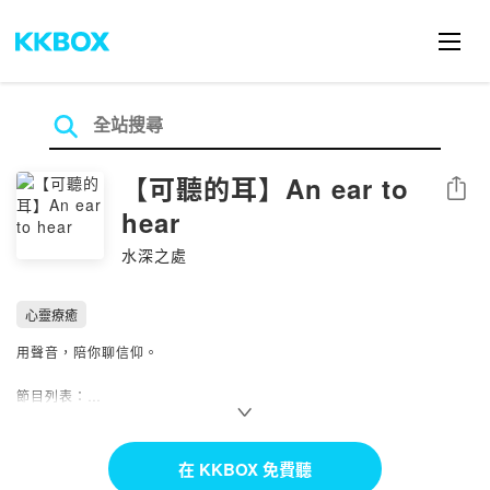
【可聽的耳】An ear to
分享
hear
水深之處
心靈療癒
用聲音，陪你聊信仰。
節目列表：
每週一 為你點播《欸！我要點歌》
每週一至週五 白弟兄帶你認識基督《免費買酒奶》
每週二至週四 陶弟兄的飛行日誌《欸！我在哪裡？》
在 KKBOX 免費聽
每週三 小瑀和語箴陪你一起《打開天窗》