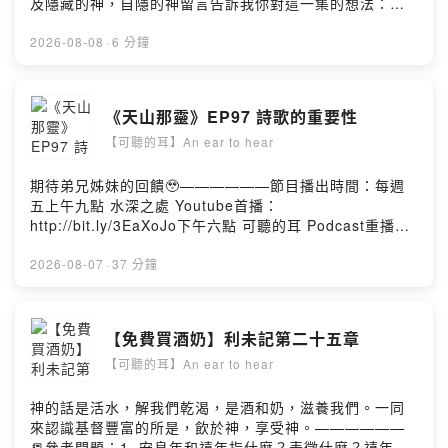
及隱藏的神，自隱的神留言告訴我你對這一集的想法：
https://open.firstory.me/user/ckg8ru8t3iezl0875i4ivpb
d8/comments水深之處陪你『療』『聊』
2026-08-08
·
6 分鐘
《天山那靈》EP97 詩歌的重要性
【可聽的耳】An ear to hear
期待弟兄姊妹的回饋🥹——————節目播出時間：每週
五上午九點 水深之處 Youtube首播：
http://bit.ly/3EaXoJo下午六點 可聽的耳 Podcast重播留
言告訴我你對這一集的想法：
https://open.firstory.me/user/ckg8ru8t3iezl0875i4ivpb
2026-08-07
·
37 分鐘
d8/comments小額贊助支持本節目：
https://open.firstory.me/join/luke54
【免費買酒奶】利未記第二十五章
【可聽的耳】An ear to hear
神的話是活水，解我們乾渴，是酒和奶，滋養我們。一同
來認識基督豐富的所是，飲於神，享受神。——————
📒參考問題：1. 安息年和禧年指什麼？表徵什麼？禧年的