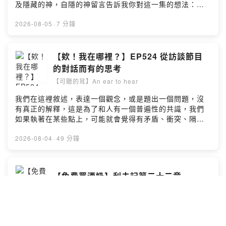
及隱藏的神，自隱的神留言告訴我你對這一集的想法：
https://open.firstory.me/user/ckg8ru8t3iezl0875i4ivpb
d8/comments水深之處陪你『療』『聊』
2026-08-05
·
7 分鐘
【欸！我在哪裡？】EP524 從訪談節目
的對話而有的思考
【可聽的耳】An ear to hear
我們在這裡敘述，表達一個觀念，或是題出一個問題，沒
有真正的解釋，這是為了和人有一個普遍性的共識，我們
如果執著在某些點上，可能就會覺得有矛盾、衝突、隔
閡，但是如果我們發現了一個共同的東西，就可以交流、
對話、互動，甚至和好，…達到一種和諧的情形。
2026-08-04
·
49 分鐘
——————節目播出時間：每週二～四上午九點 水深之
處 Youtube首播：http://bit.ly/3EaXoJo下午六點 可聽的
耳 Podcast重播主持人將以一片赤誠，直擊基督徒信仰的
【免費買酒奶】利未記第二十二章
核心，也盼望能觸動您的內心。留言告訴我你對這一集的
【可聽的耳】An ear to hear
想法：
https://open.firstory.me/user/ckg8ru8t3iezl0875i4ivpb
d8/comments小額贊助支持本節目：
神的話是活水，解我們乾渴，是酒和奶，滋養我們。一同
https://open.firstory.me/join/luke54
來認識基督豐富的所是，飲於神，享受神。——————