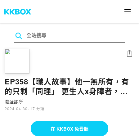
分享
EP358【職人故事】他一無所有，有
的只剩「同理」 更生人x身障者，石
皓文用二手書店讓身障者安身立命
職涯診所
2024-04-30
·
17 分鐘
在 KKBOX 免費聽