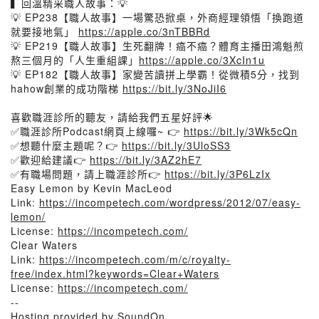
▍回溫精采職人故事：💡
💡 EP238【職人故事】一場驚恐掀桌，外商經理領悟「換跑道
就要接地氣」
https://apple.co/3nTBBRd
💡 EP219【職人故事】生死翻牌！癌不癌？體育主播田鴻魁煎
熬三個月的「人生重組課」
https://apple.co/3XcIn1u
💡 EP182【職人故事】家變苦讀拼上學霸！從微積5分，找到
hahow創業的成功階梯
https://bit.ly/3NoJiI6
喜歡職涯診所的聽友，請給我們五星好評🌟
✅職涯診所Podcast網頁上線囉~ 👉
https://bit.ly/3Wk5cQn
✅想聽什麼主題呢？👉
https://bit.ly/3UloSS3
✅歡迎給建議👉
https://bit.ly/3AZ2hE7
✅有職場問題，請上職涯診所👉
https://bit.ly/3P6LzIx
Easy Lemon by Kevin MacLeod
Link:
https://incompetech.com/wordpress/2012/07/easy-
lemon/
License:
https://incompetech.com/
Clear Waters
Link:
https://incompetech.com/m/c/royalty-
free/index.html?keywords=Clear+Waters
License:
https://incompetech.com/
--
Hosting provided by SoundOn