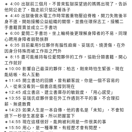
🔸 4:00 出獄前三個月，不曾來監獄探望過的媽媽出現了，告訴
他阿公走了，臨走前只惦記著孫子
🔸 4:40 出獄後做水電工作時常搬重物壓迫脊椎，開刀失敗後半
身不遂，開始接觸公益組織的關懷，並擔任環保志工，接觸二
手書籍買賣並成立二手書坊
🔸 6:00 愛閱二手書坊，坐上輪椅後更理解身障者的不易，同理
心聘用身障者弱勢族群
🔸 6:35 目前雇用5位夥伴有腦性麻痺、妥瑞氏、燒燙傷，在外
因身分特殊而被工作拒之門外
🔸 8:15 盡可能維持每位愛閱夥伴的工作，協助分類書籍，開心
工作就好
🔸10:00 影響自己最深的夥伴：柏志，剛來時怕生緊張，現在
能結帳、和人互動
🔸11:45 開立書坊的回饋，曾有顧客說，你是一個不容易的
人，從來沒看到一個書店能撐到現在
🔸12:45 成立書店、建立書庫存的敏銳度，「用心感受」
🔸13:55 妥瑞氏症夥伴曾在外工作遇到不平的事，不合理扣
薪、無遣散費
🔸14:23 如果人生是一本自傳，他的書名是「未知」，不會知
道下一秒發生甚麼事，所以把握當下
🔸14:55 現在這樣很好，能夠被利用是一件很美的事
🔸15:50 用心，是一種專業。有經歷才會有閱歷。