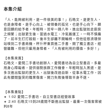
本集介紹
「人，能夠被利用，是一件很美的事！」石皓文，是更生人，
也是身障者。是手心向上、被領養的孤兒，也是手心向下、願
意回饋的給予者。年輕時，苦牢一蹲八年，進出監獄如走廚房
之頻繁；出獄更生後，當過水電工、冷氣搬運工，一時不慎癱
了，前半生打打殺殺，後半生卻離不開輪椅。但他從慈濟環保
站嗅到二手書商機，秤斤秤重買進二手書、開了獨立書店，經
營雖難，但他只雇用身障者。「人有被利用的價值，多好！」
【本集來賓】
石皓文，愛閱二手書坊創辦人，愛閱書坊為自立型書店，多雇
用身心障礙者，提供弱勢族群工作機會。年輕時加入黑道，是
多次進出監獄的更生人，出獄後改過自新，從事水電工作，因
此有腰間盤突的職業傷害，開刀失敗後導致半身不遂。
【本集重點】
🔸 1:02 愛閱二手書坊，自立型書店經營故事
🔸 2:40 石皓文15到28歲間不斷進出監獄，最重一次傷害案被
判8年