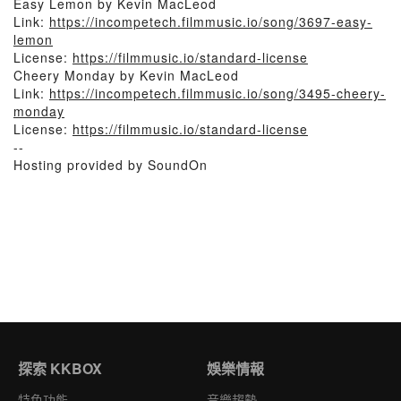
Easy Lemon by Kevin MacLeod
Link:
https://incompetech.filmmusic.io/song/3697-easy-
lemon
License:
https://filmmusic.io/standard-license
Cheery Monday by Kevin MacLeod
Link:
https://incompetech.filmmusic.io/song/3495-cheery-
monday
License:
https://filmmusic.io/standard-license
--
Hosting provided by SoundOn
探索 KKBOX
娛樂情報
特色功能
音樂趨勢