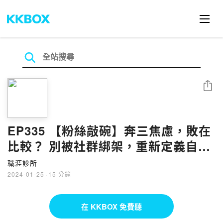
分享
EP335 【粉絲敲碗】奔三焦慮，敗在
比較？ 別被社群綁架，重新定義自己
的30而立
職涯診所
2024-01-25
·
15 分鐘
在 KKBOX 免費聽