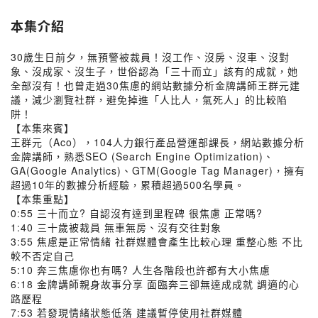
本集介紹
30歲生日前夕，無預警被裁員！沒工作、沒房、沒車、沒對
象、沒成家、沒生子，世俗認為「三十而立」該有的成就，她
全部沒有！也曾走過30焦慮的網站數據分析金牌講師王群元建
議，減少瀏覽社群，避免掉進「人比人，氣死人」的比較陷
阱！
【本集來賓】
王群元（Aco），104人力銀行產品營運部課長，網站數據分析
金牌講師，熟悉SEO (Search Engine Optimization)、
GA(Google Analytics)、GTM(Google Tag Manager)，擁有
超過10年的數據分析經驗，累積超過500名學員。
【本集重點】
0:55 三十而立? 自認沒有達到里程碑 很焦慮 正常嗎?
1:40 三十歲被裁員 無車無房、沒有交往對象
3:55 焦慮是正常情緒 社群媒體會產生比較心理 重整心態 不比
較不否定自己
5:10 奔三焦慮你也有嗎? 人生各階段也許都有大小焦慮
6:18 金牌講師親身故事分享 面臨奔三卻無達成成就 調適的心
路歷程
7:53 若發現情緒狀態低落 建議暫停使用社群媒體