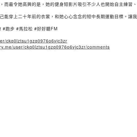
，而最令她高興的是，她的健身短影片吸引不少人也開始自主練習
穿上二十年前的衣裳，和她心心念念的短中長期運動目標。讓我們也一起
 #跑步 #馬拉松 #好好聽FM
user/ckq0lztsu1gzq0976o6vjc3zr
tory.me/user/ckq0lztsu1gzq0976o6vjc3zr/comments