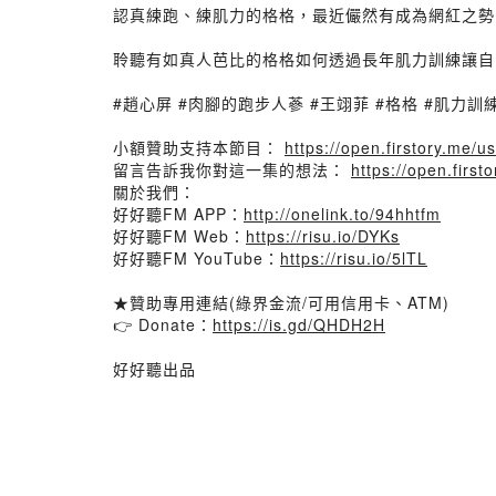
認真練跑、練肌力的格格，最近儼然有成為網紅之勢
聆聽有如真人芭比的格格如何透過長年肌力訓練讓自己能
#趙心屏 #肉腳的跑步人蔘 #王翊菲 #格格 #肌力訓練
小額贊助支持本節目：
https://open.firstory.me/
留言告訴我你對這一集的想法：
https://open.firs
關於我們：
好好聽FM APP：
http://onelink.to/94hhtfm
好好聽FM Web：
https://risu.io/DYKs
好好聽FM YouTube：
https://risu.io/5lTL
★贊助專用連結(綠界金流/可用信用卡、ATM)
👉 Donate：
https://is.gd/QHDH2H
好好聽出品