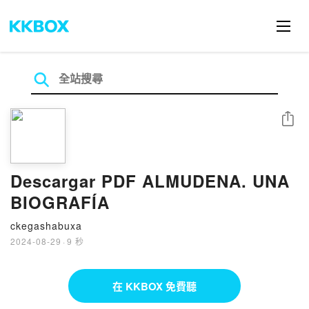
分享
Descargar PDF ALMUDENA. UNA
BIOGRAFÍA
ckegashabuxa
2024-08-29
·
9 秒
在 KKBOX 免費聽