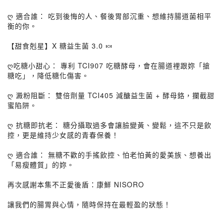
ღ 適合誰： 吃到後悔的人、餐後胃部沉重、想維持腸道菌相平
衡的你。
【甜食剋星】X 糖益生菌 3.0 🍬
ღ吃糖小甜心： 專利 TCI907 吃糖酵母，會在腸道裡跟妳「搶
糖吃」，降低糖化傷害。
ღ 澱粉阻斷： 雙倍劑量 TCI405 減醣益生菌 + 酵母鉻，攔截甜
蜜陷阱。
ღ 抗糖即抗老： 糖分攝取過多會讓臉變黃、變鬆，這不只是飲
控，更是維持少女感的青春保養！
ღ 適合誰： 無糖不歡的手搖飲控、怕老怕黃的愛美族、想養出
「易瘦體質」的妳。
再次感謝本集不正愛後盾：康鮮 NISORO
讓我們的腸胃與心情，隨時保持在最輕盈的狀態！