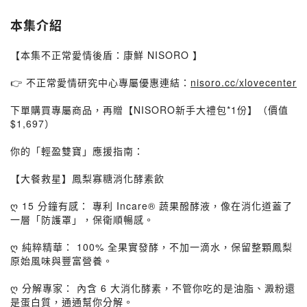
本集介紹
【本集不正常愛情後盾：康鮮 NISORO 】
👉 不正常愛情研究中心專屬優惠連結：
nisoro.cc/xlovecenter
下單購買專屬商品，再贈【NISORO新手大禮包*1份】（價值
$1,697）
你的「輕盈雙寶」應援指南：
【大餐救星】鳳梨寡糖消化酵素飲
ღ 15 分鐘有感： 專利 Incare® 蔬果醱酵液，像在消化道蓋了
一層「防護罩」，保衛順暢感。
ღ 純粹精華： 100% 全果實發酵，不加一滴水，保留整顆鳳梨
原始風味與豐富營養。
ღ 分解專家： 內含 6 大消化酵素，不管你吃的是油脂、澱粉還
是蛋白質，通通幫你分解。