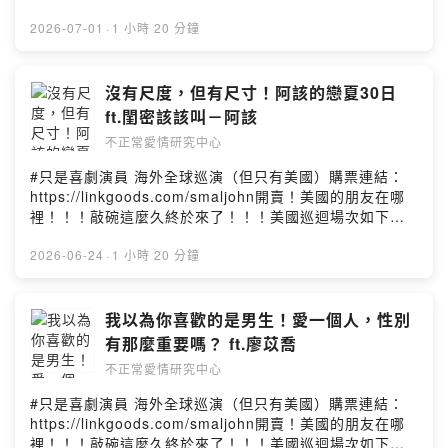
606223️⃣ 紐約 Sept. 20 -3pm Sun | New York CityThe
後花絮都在這裡👉https://lihi1.com/u3Bfv【FB】不正常
Zenyum綻雅 Clear輕矯正方案七萬二不再！Zenyum
有關愛情的問題、有關愛情有趣的故事，或是想和宇珊、
Theater Center210 W 50th St, New York, NY 10014️⃣
愛情研究中心私密社團：https://lihi1.com/bhxPw【不正
Clear 即將調整價格！Zenyum 綻雅隱形牙套主打合理、
2026-07-01
·
1 小時 20 分鐘
豪平說話嗎【投稿】歡迎填寫表單：
洛杉磯 Sept. 25 -8pm Fri | LosangelesVineyard
常愛研幕後 Behind the Scene 】製作 Producer｜ 劉官
透明的價格，由台灣國考合格牙醫診斷、製作專屬治療計
https://lihi2.com/xejz9【IG】幕後花絮都在這裡👉
Church Glendora509 E Arrow Highway, Glendora, CA
維 Umas Liu設計 Designer｜劉宛諭 Lucy Liu剪輯
畫，並透過 Zenyum App 與專業團隊追蹤療程進度。不只
https://lihi1.com/u3Bfv【FB】不正常愛情研究中心私密
917405️⃣ 舊金山Sept. 26- 2pm SAT | San
Editing｜阿翔腳本 Script｜ 劉官維 Umas Liu
幾乎隱形、可拆卸，也能減少不必要的回診時間。即日起
沒有尺度，但有尺寸！阿該的戀夏30日
社團：https://lihi1.com/bhxPw【不正常愛研幕後 Behind
FranciscoCollege of San Mateo Theatre1700 W
至 7/31 止，透過資訊欄專屬連結完成免費線上填單預約：
the Scene 】製作 Producer｜ 劉官維 Umas Liu設計
ft.閨密該該叫－阿該
Hillsdale Blvd, San Mateo, CA 944026️⃣ 西雅圖Sept.
👉 https://bit.ly/49SuFtG● 如經醫師評估後適用
Designer｜劉宛諭 Lucy Liu剪輯 Editing｜黃詩盛 Nash
27 -3pm Sun | SeattleRussian Community Center of
不正常愛情研究中心
Zenyum Clear 輕矯正方案，可保留七萬二原價● 再享
Haung腳本 Script｜ 劉官維 Umas Liu
Seattle704 19th Ave E, Seattle, WA 98112本集不正愛
Zenyum Clear 方案療程專屬折扣 10,000 元● 只要一支
#只是喜劇演員 海外全球巡演（但只有美國）購票連結：
精彩內容：・初戀為什麼總是什麼都沒發生，卻最撕心裂
手機，上傳基本資料與牙齒照片，約 5 分鐘完成免費線上
https://linkgoods.com/smaljohn開賣！美國的朋友在哪
肺？・假面閨蜜的建議，可能正在破壞你的感情・個性不
預約今年下半年想換個氣場，先從笑得更自在開始。👉 點
裡！！！敲碗這麼久終於來了！！！美國巡迴場次如下：
合到底是不是敷衍的分手理由？・感情走得久，靠的是相
擊資訊欄連結，預約 Zenyum 綻雅免費線上評估------一
1️⃣ 亞特蘭大Sept. 17 ✦黃豪平✦ 喜劇貴公子講座分享 -
愛還是相處？・女生抱怨時，男生到底要先解決問題還是
段感情走多久，才能算是真愛？兩個人在一起幾年，才適
【玩轉人生路】 ‼️是講座‼️《#只是喜劇演員》Hauping
2026-06-24
·
1 小時 20 分鐘
解決情緒？・單身過得太舒服，還需要另一半嗎？・愛自
合走進婚姻？如果你們也想過上述兩個問題，或也曾被這
Huang USA Stand-Up Comedy Solo Show: Just A
己具體要怎麼做？【購書連結】該你的都在路上：
兩個問題困擾過，那聽完這集，也許你也會找到屬於你的
Comedian2️⃣ 芝加哥 #Sept. 19 -3pm Sat | ChicagoThe
https://lihi2.com/ZPIu7---小額贊助支持【不正常愛情研
答案。---小額贊助支持【不正常愛情研究中心】：
Den Theater1331 N Milwaukee Ave, Chicago, IL
我以為你喜歡的是男生！愛一個人，性別
究中心】： https://open.firstory.me/join/abnorma...---
https://open.firstory.me/join/abnormalove---關愛情的
606223️⃣ 紐約 Sept. 20 -3pm Sun | New York CityThe
關愛情的問題、有關愛情有趣的故事，或是想和宇珊、豪
有那麼重要嗎？ ft.廖苡喬
問題、有關愛情有趣的故事，或是想和宇珊、豪平說話
Theater Center210 W 50th St, New York, NY 10014️⃣
平說話嗎？【投稿】歡迎填寫表單：
嗎？【投稿】歡迎填寫表單：
不正常愛情研究中心
洛杉磯 Sept. 25 -8pm Fri | LosangelesVineyard
https://lihi2.com/xejz9【IG】幕後花絮都在這裡👉
https://lihi2.com/xejz9【IG】幕後花絮都在這裡👉
Church Glendora509 E Arrow Highway, Glendora, CA
https://lihi1.com/u3Bfv【FB】不正常愛情研究中心私密
#只是喜劇演員 海外全球巡演（但只有美國）購票連結：
https://lihi1.com/u3Bfv【FB】不正常愛情研究中心私密
917405️⃣ 舊金山Sept. 26- 2pm SAT | San
社團：https://lihi1.com/bhxPw【不正常愛研幕後 Behind
https://linkgoods.com/smaljohn開賣！美國的朋友在哪
社團：https://lihi1.com/bhxPw【不正常愛研幕後 Behind
FranciscoCollege of San Mateo Theatre1700 W
the Scene 】製作 Producer｜ 劉官維 Umas Liu設計
裡！！！敲碗這麼久終於來了！！！美國巡迴場次如下：