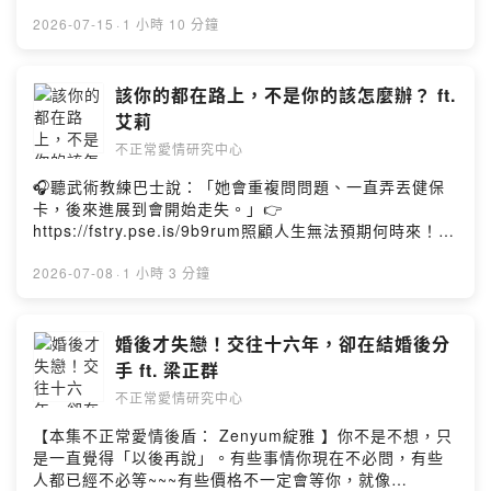
「先來一杯 我們再聊」聆聽照顧者、陪你預備長照未來！
Theatre1700 W Hillsdale Blvd, San Mateo, CA
點擊連結，讓我們有機會不在照顧困境掙扎。—— 以上為
2026-07-15
·
1 小時 10 分鐘
944026️⃣ 西雅圖Sept. 27 -3pm Sun | SeattleRussian
Firstory Podcast 廣告 ——#只是喜劇演員 海外全球巡演
Community Center of Seattle704 19th Ave E, Seattle,
（但只有美國）購票連結：
WA 98112《不正常愛情研究中心》全新心理分析系列——
https://linkgoods.com/smaljohn開賣！美國的朋友在哪
該你的都在路上，不是你的該怎麼辦？ ft.
暫定名稱《愛情解剖臺》正式開張！首集邀請吳王幸容心
裡！！！敲碗這麼久終於來了！！！美國巡迴場次如下：
艾莉
理師（ IG：w.b.lab ）陪我們拆解：愛上像父母的人，真
1️⃣ 亞特蘭大Sept. 17 ✦黃豪平✦ 喜劇貴公子講座分享 -
的叫做戀父情結或戀母情結嗎- 7:51在談「沒有通過可能會
不正常愛情研究中心
【玩轉人生路】 ‼️是講座‼️《#只是喜劇演員》Hauping
留下情結」補充：未解決的戀親情結在成年後通常不是以
Huang USA Stand-Up Comedy Solo Show: Just A
🎧聽武術教練巴士說：「她會重複問問題、一直弄丟健保
原始形式（想跟父母有親密關係）呈現，而是轉化成：擇
Comedian2️⃣ 芝加哥 #Sept. 19 -3pm Sat | ChicagoThe
卡，後來進展到會開始走失。」👉
偶時無意識地找像父/母的人、跟伴侶的關係中出現對父母
Den Theater1331 N Milwaukee Ave, Chicago, IL
https://fstry.pse.is/9b9rum照顧人生無法預期何時來！
角色的移情、跟原生家庭的界限/分化議題。- 36:36 補
606223️⃣ 紐約 Sept. 20 -3pm Sun | New York CityThe
「先來一杯 我們再聊」聆聽照顧者、陪你預備長照未來！
充：如果能意識到「父母對自己的叮嚀有一種不被信任或
Theater Center210 W 50th St, New York, NY 10014️⃣
點擊連結，讓我們有機會不在照顧困境掙扎。—— 以上為
2026-07-08
·
1 小時 3 分鐘
不被認同的不舒服」 ，那跟「Dora的叮嚀」是不一樣的內
洛杉磯 Sept. 25 -8pm Fri | LosangelesVineyard
Firstory Podcast 廣告 ——#只是喜劇演員 海外全球巡演
涵，如果沒有意識到，我們確實會在同樣「被叮嚀/嘮叨」
Church Glendora509 E Arrow Highway, Glendora, CA
（但只有美國）購票連結：
的情境引發對父母原始的不耐煩。- 51:48 補充：豪平舉例
917405️⃣ 舊金山Sept. 26- 2pm SAT | San
https://linkgoods.com/smaljohn開賣！美國的朋友在哪
婚後才失戀！交往十六年，卻在結婚後分
中的男性是帶著理解寬恕了父親，就可以放下恨。有時候
FranciscoCollege of San Mateo Theatre1700 W
裡！！！敲碗這麼久終於來了！！！美國巡迴場次如下：
不一定是完全放下恨意，對父母有恨是正常的，但要怎麼
手 ft. 梁正群
Hillsdale Blvd, San Mateo, CA 944026️⃣ 西雅圖Sept.
1️⃣ 亞特蘭大Sept. 17 ✦黃豪平✦ 喜劇貴公子講座分享 -
帶著又愛又恨的感覺前行，會是一個新目標。---小額贊助
27 -3pm Sun | SeattleRussian Community Center of
不正常愛情研究中心
【玩轉人生路】 ‼️是講座‼️《#只是喜劇演員》Hauping
支持【不正常愛情研究中心】：
Seattle704 19th Ave E, Seattle, WA 98112不正常愛情
Huang USA Stand-Up Comedy Solo Show: Just A
https://open.firstory.me/join/abnorma...---關愛情的問
【本集不正常愛情後盾： Zenyum綻雅 】你不是不想，只
樹洞持續開張，投稿請點擊連結：
Comedian2️⃣ 芝加哥 #Sept. 19 -3pm Sat | ChicagoThe
題、有關愛情有趣的故事，或是想和宇珊、豪平說話嗎？
是一直覺得「以後再說」。有些事情你現在不必問，有些
https://lihi2.com/xejz9---小額贊助支持【不正常愛情研究
Den Theater1331 N Milwaukee Ave, Chicago, IL
【投稿】歡迎填寫表單：https://lihi2.com/xejz9【IG】幕
人都已經不必等~~~有些價格不一定會等你，就像
中心】：https://open.firstory.me/join/abnormalove---