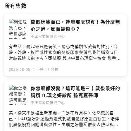
所有集數
有關愛情的問題、有關愛情有趣的故事，想和宇珊、豪平說話嗎？
廠商合作也歡迎寄信到這裡唷
xlovemailbox@gmail.com
開個玩笑而已，幹嘛那麼認真！為什麼無
--
心之過，反而最傷心？
▸▸Youtube 頻道
https://reurl.cc/R0ZYEn
不正常愛情研究中心
--
有些話，聽起來只是玩笑、關心或稱讚卻藏著對性別、年
▸▸ 黃豪平 Youtube頻道
齡、外貌、族群或性傾向的刻板印象與偏見我們稱為 #日
https://pse.is/THQ7A
常歧視這次由 #吉立亞醫藥 與 #中華心理衛生協會 聯手推
▸▸ 黃豪平 FB
出「看見日常歧獸 終結日常歧視」而這些看似平常的話
https://pse.is/TSKZX
語，其實都默默餵養著「日常歧獸」牠無所不在，可能出
2026-08-05
·
1 小時 17 分鐘
▸▸ 劉宇珊 FB
現在職場、家庭餐桌，或朋友聚會中牠起初不起眼，卻在
https://pse.is/UPXQZ
人們忽視中逐漸長大最終成為傷人的巨獸，讓人感受到冒
▸▸ 黃豪平 IG
犯與壓力看見日常歧獸，是改變的第一步每次說出口前，
你怎麼都沒變？這可能是三十歲後最好的
https://pse.is/R2AHE
多一點尊重與理解一起看見日常歧獸，終結日常歧視【終
▸▸ 劉宇珊 IG
稱讚 ft.璞之妍診所 孫克嘉醫師
結日常歧視】一起加入終結日常歧視的行列：
https://pse.is/VB96W
不正常愛情研究中心
https://end-microaggression.com/monster#看見日常歧
獸終結日常歧視 #吉立亞醫藥 #GILEAD #多元包容 #跨世
美，從來不是被重新定義，而是在歲月裡，依然忠於自
代溝通---小額贊助支持【不正常愛情研究中心】：
己。✨4D童妍針透過漸進式刺激自體膠原蛋白新生，陪伴
https://open.firstory.me/join/abnorma...---關愛情的問
肌膚慢慢找回飽滿與彈性。由璞之妍醫師依個人臉型與膚
題、有關愛情有趣的故事，或是想和宇珊、豪平說話嗎？
況客製規劃，精準掌握注射層次與劑量，避免過度填充與