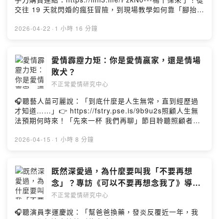
常愛情研究中心私密社團：https://lihi1.com/bhxPw【不
的問題、有關愛情有趣的故事，或是想和宇珊、豪平說話
交往 19 天就閃婚的瘋狂冒險，到現場教學如何靠「腳抬
正常愛研幕後 Behind the Scene 】製作 Producer｜ 劉
嗎【投稿】歡迎填寫表單：https://lihi2.com/xejz9【IG】
高」精準受孕，還大方分享抓包男友劈腿空姐的對峙現
官維 Umas Liu設計 Designer｜劉宛諭 Lucy Liu剪輯
幕後花絮都在這裡👉https://lihi1.com/u3Bfv【FB】不正
場。不管妳正身處婚姻、剛經歷分手，還是渴望新生命，
2026-04-22
·
1 小時 16 分鐘
Editing｜黃詩盛 Nash Haung腳本 Script｜ 劉官維
常愛情研究中心私密社團：https://lihi1.com/bhxPw【不
這一集我們要告訴妳：愛可以很瘋狂，但千萬不要迷失自
Umas Liu
正常愛研幕後 Behind the Scene 】製作 Producer｜ 劉
我《黃豪平單口喜劇專場：只是喜劇演員》Just A
官維 Umas Liu設計 Designer｜劉宛諭 Lucy Liu剪輯
Comedian在種種身分以前，我只是喜劇演員。今年，讓我
愛情霹靂力矩：你是愛情贏家，還是情場
Editing｜阿翔腳本 Script｜ 劉官維 Umas Liu
們近距離回到單口喜劇的純粹。❗️4/17 （五） 公佈加演場
敗犬？
次開賣❗️❗️4/23 （四）12:30加演場次開賣
不正常愛情研究中心
❗️https://comedyclub.kktix.cc/events/smaljohncomedy
2026演出時間台北 卡米地大廳6/20(六) 15:007/03(五)
🎧聽藝人苗可麗說：「到底什麼是人生無常，直到經歷過
20:007/05(日) 15:00台中 群島 大表演廳8/07(五) 20:00
才知道……」👉 https://fstry.pse.is/9b9u2s照顧人生無
台南 漂 丿 白鷺 live house8/08(六) 20:00美國九月
法預期何時來！「先來一杯 我們再聊」節目聆聽照顧者、
Coming Soon……Comedy Plus 卡米地＋《倒數婚姻》
陪你預備長照未來！點擊連結，讓我們有機會不在照顧困
售票頁面https://tixfun.com/UTK0201_?
境掙扎。—— 以上為 Firstory Podcast 廣告 ——你以為
2026-04-15
·
1 小時 8 分鐘
PRODUCT_ID=Q01WTYBK演出時間高雄5/9 14:305/9
愛情是公平的嗎？醒醒吧！有的人出生就自帶「戀愛
19:30（好評加演場）台中6/27 14:306/28 14:30（好評
Buff」，長相、家境、甚至有沒有異性兄弟姊妹，都是隱
加演場）#不正常愛情研究中心 #楊千霈 #倒數婚姻 #閃婚
形的「霹靂力矩」！＝快來測測你在情場上到底是「高級
既然深愛過，為什麼要叫我「不要再想
閃離 #受孕密技 #黃豪平 #劉宇珊 #劈腿抓包 #婚姻觀 #及
玩家」還是「苦命工具人」？不正愛的愛情特權量表：
念」？專訪《可以不要再想念我了》導演
時止損---小額贊助支持【不正常愛情研究中心】：
https://forms.gle/sQoyAehBdSvzyPnx5#不正常愛情研
周鈺玫 Spencer
https://open.firstory.me/join/abnormalove---有關愛情
不正常愛情研究中心
究中心 #黃豪平 #劉宇珊 #霹靂力矩 #愛情特權 #戀愛量表
的問題、有關愛情有趣的故事，或是想和宇珊、豪平說話
#渣男故事 #外貌焦慮 #投胎技術學---小額贊助支持【不正
🎧聽演員李運慶說：「幫爸爸換藥，發炎反覆近一年，我
嗎【投稿】歡迎填寫表單：https://lihi2.com/xejz9【IG】
常愛情研究中心】：