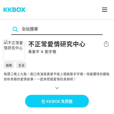
不正常愛情研究中心
分享
黃豪平 & 劉宇珊
娛樂
生活
每週三晚上九點，脫口秀演員黃豪平碰上唱跳歌手宇珊，用最獨特的觀點
剖析奇葩的愛情故事，一起來挖掘愛情的真相吧！
不正常愛情研究中心❤️ IG 更多精彩故事，幕後花絮都在這裡
點擊連結👉馬上追蹤：
https://lihi1.com/u3Bfv
在 KKBOX 免費聽
不正常愛情研究中心私密社團（歡迎加入！
https://www.facebook.com/groups/157644489547833