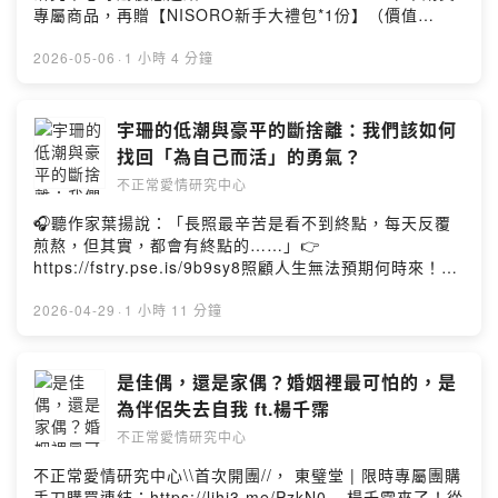
渡期？綻雅的隱形牙套幾乎看不見，吃飯時輕鬆拆下，完
專屬商品，再贈【NISORO新手大禮包*1份】（價值
全不影響你享受和牛或大啖雞排。讓你神不知鬼不覺地變
$1,697）你的「輕盈雙寶」應援指南：【大餐救星】鳳梨
美。4. 專業把關！科技與醫療的雙重保險雖然流程數位
寡糖消化酵素飲ღ 15 分鐘有感： 專利 Incare® 蔬果醱酵
2026-05-06
·
1 小時 4 分鐘
化，但全程由 台灣國考合格牙醫 親自診斷，加上專屬 App
液，像在消化道蓋了一層「防護罩」，保衛順暢感。ღ 純
隨時追蹤，不用頻繁回診也能超安心。Zenyum 綻雅更投
粹精華： 100% 全果實發酵，不加一滴水，保留整顆鳳梨
保了 1,000 萬產品責任險！🎁 Zenyum 綻雅 6 週年慶！
原始風味與豐富營養。ღ 分解專家： 內含 6 大消化酵素，
宇珊的低潮與豪平的斷捨離：我們該如何
限時大禮包 (即日起至 06/30 止)趁著乾媽生日，現在就是
不管你吃的是油脂、澱粉還是蛋白質，通通幫你分解。ღ
找回「為自己而活」的勇氣？
你「偷偷變美」的最佳時機：點擊連結完成預約： 依方案
適合誰： 吃到後悔的人、餐後胃部沉重、想維持腸道菌相
不同，最高現折 $13,000 元！不正常加碼： 找另一半或
不正常愛情研究中心
平衡的你。【甜食剋星】X 糖益生菌 3.0 🍬ღ吃糖小甜
閨蜜同行，額外再折 $3,000 元。下半年想換個氣場、招
心： 專利 TCI907 吃糖酵母，會在腸道裡跟妳「搶糖
🎧聽作家葉揚說：「長照最辛苦是看不到終點，每天反覆
好桃花？從笑得自信開始。👉 手刀預約：
吃」，降低糖化傷害。ღ 澱粉阻斷： 雙倍劑量 TCI405 減
煎熬，但其實，都會有終點的……」👉
https://bit.ly/49SuFtG---小額贊助支持【不正常愛情研究
醣益生菌 + 酵母鉻，攔截甜蜜陷阱。ღ 抗糖即抗老： 糖分
https://fstry.pse.is/9b9sy8照顧人生無法預期何時來！
中心】： https://open.firstory.me/join/abnormalove---
攝取過多會讓臉變黃、變鬆，這不只是飲控，更是維持少
「先來一杯 我們再聊」聆聽照顧者、陪你預備長照未來！
有關愛情的問題、有關愛情有趣的故事，或是想和宇珊、
女感的青春保養！ღ 適合誰： 無糖不歡的手搖飲控、怕老
點擊連結，讓我們有機會不在照顧困境掙扎。—— 以上為
2026-04-29
·
1 小時 11 分鐘
豪平說話嗎【投稿】歡迎填寫表單：
怕黃的愛美族、想養出「易瘦體質」的妳。再次感謝本集
Firstory Podcast 廣告 ——原本以為是溫馨的五週年慶
https://lihi2.com/xejz9【IG】幕後花絮都在這裡👉
不正愛後盾：康鮮 NISORO讓我們的腸胃與心情，隨時保
祝，結果變成大型真心話體檢現場？（汗）這五年來，我
https://lihi1.com/u3Bfv【FB】不正常愛情研究中心私密
持在最輕盈的狀態！---一被喜歡就冷掉的我，錯了嗎？---
們陪大家聊遍了荒謬愛情，但我們自己的生活也過得挺
是佳偶，還是家偶？婚姻裡最可怕的，是
社團：https://lihi1.com/bhxPw【不正常愛研幕後 Behind
小額贊助支持【不正常愛情研究中心】：
「不正常」的。這集沒有外人，只有最赤裸的我們。如果
the Scene 】製作 Producer｜ 劉官維 Umas Liu設計
為伴侶失去自我 ft.楊千霈
https://open.firstory.me/join/abnormalove---有關愛情
你也正處於自我懷疑、或是不知道如何在感情與自我間取
Designer｜劉宛諭 Lucy Liu剪輯 Editing｜黃詩盛 Nash
的問題、有關愛情有趣的故事，或是想和宇珊、豪平說話
不正常愛情研究中心
捨，進來聽聽我們這五年的血淚教訓，或許你會發現——
Haung腳本 Script｜ 劉官維 Umas Liu
嗎【投稿】歡迎填寫表單：https://lihi2.com/xejz9【IG】
你並不孤單。---小額贊助支持【不正常愛情研究中心】：
不正常愛情研究中心\\首次開團//， 東璧堂 | 限時專屬團購
幕後花絮都在這裡👉https://lihi1.com/u3Bfv【FB】不正
https://open.firstory.me/join/abnormalove---有關愛情
手刀購買連結：https://lihi3.me/PzkN0---楊千霈來了！從