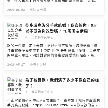
正常愛研幕後 Behind the Scene 】製作 Producer｜ 劉
受。從大銀幕上的荒謬吐槽、電影圈的奇人異事，到那些
關愛情的問題、有關愛情有趣的故事，或是想和宇珊、豪
僅為醫療知識與經驗交流，不提供個別診斷，也不構成醫
官維 Umas Liu設計 Designer｜劉宛諭 Lucy Liu剪輯
熱門影劇的選片指南，帶你看看電影圈到底在玩什麼！
平說話嗎【投稿】歡迎填寫表單：
療廣告或治療建議。如有疑慮請至合格醫療院所，由專業
Editing｜黃詩盛 Nash Haung腳本 Script｜ 劉官維
https://fstry.pse.is/9d5bmw—— 以上為 Firstory
2026-06-03
·
1 小時 3 分鐘
https://lihi2.com/xejz9【IG】幕後花絮都在這裡👉
醫師評估。——📌 若你對節目中的醫療議題想進一步了解
Umas Liu
Podcast 廣告 ——有些話，聽起來只是玩笑、關心或稱讚
https://lihi1.com/u3Bfv【FB】不正常愛情研究中心私密
衛教資訊，可透過以下方式取得官方美學知識：凝境美學
卻藏著對性別、年齡、外貌、族群或性傾向的刻板印象與
社團：https://lihi1.com/bhxPw【不正常愛研幕後 Behind
診所 Everbeaute Medical Aesthetics官方LINE｜僅提供
偏見我們稱為 #日常歧視這次由 #吉立亞醫藥 與 #中華心
徒步環島沒分手就結婚！我喜歡你，但可
the Scene 】製作 Producer｜ 劉官維 Umas Liu設計
衛教資訊與診療流程說明凝境美學診所IG：
理衛生協會 聯手推出「看見日常歧獸 終結日常歧視」而這
Designer｜劉宛諭 Lucy Liu剪輯 Editing｜阿翔腳本
以不要為你改變嗎？ ft.屠潔＆伊森
@everbeaute_tw凝境美學診所LINE：
些看似平常的話語，其實都默默餵養著「日常歧獸」牠無
Script｜ 劉官維 Umas Liu
@everbeauteSofwave索夫波官網：
不正常愛情研究中心
所不在，可能出現在職場、家庭餐桌，或朋友聚會中牠起
https://reurl.cc/ZNLnka👉 Sofwave索夫波IG：
初不起眼，卻在人們忽視中逐漸長大最終成為傷人的巨
跟另一伴攜手走下去前，不只是甜言蜜語、浪漫送禮，這
@sofwave.lifting---小額贊助支持【不正常愛情研究中
獸，讓人感受到冒犯與壓力看見日常歧獸，是改變的第一
件事做好準備更重要！預防 HPV 是對彼此「愛情」最基本
心】： https://open.firstory.me/join/abnormalove---有
步每次說出口前，多一點尊重與理解一起看見日常歧獸，
的尊重和承諾。別讓對健康的傷害變成愛情的阻礙，為彼
關愛情的問題、有關愛情有趣的故事，或是想和宇珊、豪
終結日常歧視【終結日常歧視】一起加入終結日常歧視的
此主動做好HPV預防才能說是「真愛」。立即諮詢醫師，
平說話嗎【投稿】歡迎填寫表單：
行列： https://end-microaggression.com/monster#看
展現你對愛的承諾。男女1+1 主動防禦HPV(人類乳突病
2026-05-27
·
1 小時 8 分鐘
https://lihi2.com/xejz9【IG】幕後花絮都在這裡👉
見日常歧獸終結日常歧視 #吉立亞醫藥 #GILEAD #多元包
毒)https://fstry.pse.is/9ep3sl—— 以上為 Firstory
https://lihi1.com/u3Bfv【FB】不正常愛情研究中心私密
容 #跨世代溝通----你也想投稿給不正常愛情樹洞嗎？【投
Podcast 廣告 ——情侶一起旅行，很容易吵架。那如果不
社團：https://lihi1.com/bhxPw【不正常愛研幕後 Behind
稿】歡迎填寫表單：https://lihi2.com/xejz9本集精彩內
是三天兩夜，而是直接徒步環島 49 天呢？如果你也好奇：
為了被喜歡，我們演了多少不像自己的樣
the Scene 】製作 Producer｜ 劉官維 Umas Liu設計
容：・男生為什麼比較少分享親密細節？・朋友會不會意
旅行到底是不是情侶的照妖鏡？好的旅伴，能不能變成好
Designer｜劉宛諭 Lucy Liu剪輯 Editing｜阿翔腳本
子？
淫自己的伴侶，你需要擔心嗎？・服務型人格在感情裡會
的伴侶？那就絕對不能錯過屠潔和Eason的故事！從信仰
Script｜ 劉官維 Umas Liu
踩到什麼雷？・情侶還沒結婚，可以一起買房嗎？・分享
不正常愛情研究中心
出發：跟著媽祖開始的徒步環島：
欲消失，是感情結束的前兆？・有些話寫給樹洞之前，也
https://www.books.com.tw/products/0011049241?
不正常愛情研究中心\\首次開團//， 東璧堂 | 限時專屬團購
許該先說給另一半聽---小額贊助支持【不正常愛情研究中
sloc=main---小額贊助支持【不正常愛情研究中心】：
手刀購買連結：https://lihi3.me/PzkN0----你喜歡的我，
心】： https://open.firstory.me/join/abnormalove---有