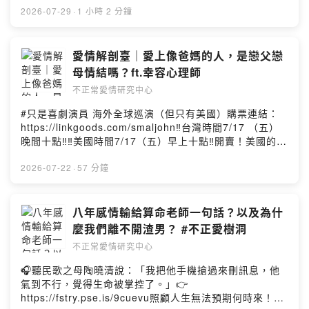
【投稿】歡迎填寫表單：https://lihi2.com/xejz9【IG】幕
饅化，呈現自然細緻、保有個人特色的年輕輪廓。🎙 本集
2026-07-29
·
1 小時 2 分鐘
後花絮都在這裡👉https://lihi1.com/u3Bfv【FB】不正常
來賓｜璞之妍診所 孫克嘉 醫師歡迎至璞之妍了解更多資訊
愛情研究中心私密社團：https://lihi1.com/bhxPw【不正
璞之妍診所 ‣ https://www.essenangelo.com/立即諮詢 ‣
常愛研幕後 Behind the Scene 】製作 Producer｜ 劉官
https://lihi2.com/LM1VM---小額贊助支持【不正常愛情研
愛情解剖臺｜愛上像爸媽的人，是戀父戀
維 Umas Liu設計 Designer｜劉宛諭 Lucy Liu剪輯
究中心】： https://open.firstory.me/join/abnormalove-
母情結嗎？ft.幸容心理師
Editing｜阿翔腳本 Script｜ 劉官維 Umas Liu
--關於愛情的問題、有關愛情有趣的故事，或是想和宇珊、
不正常愛情研究中心
豪平說話嗎？【投稿】歡迎填寫表單：
https://lihi2.com/xejz9【IG】幕後花絮都在這裡👉
#只是喜劇演員 海外全球巡演（但只有美國）購票連結：
https://lihi1.com/u3Bfv【FB】不正常愛情研究中心私密
https://linkgoods.com/smaljohn‼️台灣時間7/17 （五）
社團：https://lihi1.com/bhxPw【不正常愛研幕後 Behind
晚間十點‼️‼️美國時間7/17（五）早上十點‼️開賣！美國的朋
the Scene 】製作 Producer｜ 劉官維 Umas Liu設計
友在哪裡！！！敲碗這麼久終於來了！！！美國巡迴場次
Designer｜劉宛諭 Lucy Liu剪輯 Editing｜阿翔腳本
如下：1️⃣ 亞特蘭大Sept. 17 ✦黃豪平✦ 喜劇貴公子講座分
2026-07-22
·
57 分鐘
Script｜ 劉官維 Umas Liu
享 - 【玩轉人生路】 ‼️是講座‼️《#只是喜劇演員》
Hauping Huang USA Stand-Up Comedy Solo Show:
Just A Comedian2️⃣ 芝加哥 #Sept. 19 -3pm Sat |
八年感情輸給算命老師一句話？以及為什
ChicagoThe Den Theater1331 N Milwaukee Ave,
麼我們離不開渣男？ #不正愛樹洞
Chicago, IL 606223️⃣ 紐約 Sept. 20 -3pm Sun | New
不正常愛情研究中心
York CityThe Theater Center210 W 50th St, New
York, NY 10014️⃣ 洛杉磯 Sept. 25 -8pm Fri |
🎧聽民歌之母陶曉清說：「我把他手機搶過來刪訊息，他
LosangelesVineyard Church Glendora509 E Arrow
氣到不行，覺得生命被掌控了。」👉
Highway, Glendora, CA 917405️⃣ 舊金山Sept. 26- 2pm
https://fstry.pse.is/9cuevu照顧人生無法預期何時來！
SAT | San FranciscoCollege of San Mateo