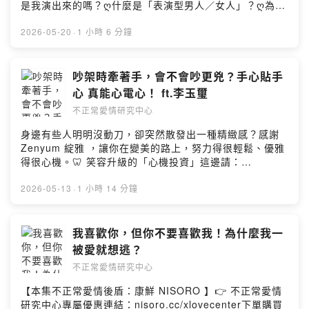
https://open.firstory.me/join/abnormalove---有關愛情
是我演出來的嗎？ღ什麼是「表演型男人／女人」？ღ為了
關愛情的問題、有關愛情有趣的故事，或是想和宇珊、豪
的問題、有關愛情有趣的故事，或是想和宇珊、豪平說話
吸引異性而打造人設，真的有用嗎？ღ穿搭、興趣、價值
平說話嗎【投稿】歡迎填寫表單：
嗎【投稿】歡迎填寫表單：https://lihi2.com/xejz9【IG】
觀，哪些是品味，哪些是表演？ღ「我很 Real」是不是也
2026-05-20
·
1 小時 6 分鐘
https://lihi2.com/xejz9【IG】幕後花絮都在這裡👉
幕後花絮都在這裡👉https://lihi1.com/u3Bfv【FB】不正
可能是假掰？ღ感情裡累的，不是愛錯人，而是一直扮演對
https://lihi1.com/u3Bfv【FB】不正常愛情研究中心私密
常愛情研究中心私密社團：https://lihi1.com/bhxPw【不
方喜歡的人ღ面對家人催婚、買房壓力，伴侶之間要怎麼站
社團：https://lihi1.com/bhxPw【不正常愛研幕後 Behind
正常愛研幕後 Behind the Scene 】製作 Producer｜ 劉
在同一邊？ღ分手後被惡意抹黑，該怎麼看待那些流言？--
吵架時牽著手，會不會吵更兇？手心貼手
the Scene 】製作 Producer｜ 劉官維 Umas Liu設計
官維 Umas Liu設計 Designer｜劉宛諭 Lucy Liu剪輯
-小額贊助支持【不正常愛情研究中心】：
Designer｜劉宛諭 Lucy Liu剪輯 Editing｜黃詩盛 Nash
心 真能心電心！ ft.李玉璽
Editing｜黃詩盛 Nash Haung腳本 Script｜ 劉官維
https://open.firstory.me/join/abnormalove---有關愛情
Haung腳本 Script｜ 劉官維 Umas Liu
Umas Liu
不正常愛情研究中心
的問題、有關愛情有趣的故事，或是想和宇珊、豪平說話
嗎【投稿】歡迎填寫表單：https://lihi2.com/xejz9【IG】
身邊有些人明明沒動刀，卻突然散發出一種精緻感？感謝
幕後花絮都在這裡👉https://lihi1.com/u3Bfv【FB】不正
Zenyum 綻雅 ，讓你在變美的路上，努力得很輕鬆、優雅
常愛情研究中心私密社團：https://lihi1.com/bhxPw【不
得很心機。🦷 笑容升級的「心機投資」這邊請：
正常愛研幕後 Behind the Scene 】製作 Producer｜ 劉
https://bit.ly/49SuFtG為什麼你該選擇 Zenyum 綻雅？1.
官維 Umas Liu設計 Designer｜劉宛諭 Lucy Liu剪輯
懶人救星！5 分鐘線上免費預約別再花時間跑診所掛號排
2026-05-13
·
1 小時 14 分鐘
Editing｜黃詩盛 Nash Haung腳本 Script｜ 劉官維
隊了！只要在家拍 4 張牙齒照片上傳，5 分鐘就能知道你
Umas Liu
適不適合。「適合再出門」，省下的時間拿去約會不香
嗎？2. 拒絕盲測！全台均一價，透明不掉包 💸別怕被當肥
我喜歡你，但你不要喜歡我！為什麼我一
羊！Zenyum 價格超透明：ღNT 72,000 (輕度微笑
被愛就想逃？
線)ღNT 120,000 (中度複雜齒列)ღNT 144,000 (高度複
不正常愛情研究中心
雜齒列)ღ全台公定價，還能搭配分期零利率，每天幾十塊
就能換一輩子的自信，這 CP 值邏輯怪都無話可說！3. 美
【本集不正常愛情後盾：康鮮 NISORO 】👉 不正常愛情
感不中斷！幾乎隱形的優雅不想經歷兩年的「鋼牙妹」過
研究中心專屬優惠連結：nisoro.cc/xlovecenter下單購買