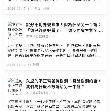
the Scene 】製作 Producer｜ 劉官維 Umas Liu設計
Hillsdale Blvd, San Mateo, CA 944026️⃣ 西雅圖Sept.
Designer｜劉宛諭 Lucy Liu剪輯 Editing｜阿翔腳本
1️⃣ 亞特蘭大Sept. 17 ✦黃豪平✦ 喜劇貴公子講座分享 -
Designer｜劉宛諭 Lucy Liu剪輯 Editing｜阿翔腳本
27 -3pm Sun | SeattleRussian Community Center of
Script｜ 劉官維 Umas Liu
【玩轉人生路】 ‼️是講座‼️《#只是喜劇演員》Hauping
2026-06-17
·
1 小時 21 分鐘
Script｜ 劉官維 Umas Liu
Seattle704 19th Ave E, Seattle, WA 98112-----貼心提
Huang USA Stand-Up Comedy Solo Show: Just A
醒：本集沒有尺度，但尺寸很大，建議請帶耳機聆聽。白
Comedian2️⃣ 芝加哥 #Sept. 19 -3pm Sat | ChicagoThe
天上語言學校，晚上做跨國田野調查：《閨密該該叫》阿
Den Theater1331 N Milwaukee Ave, Chicago, IL
說好不對外貌焦慮！但為什麼另一半說：
該的加拿大愛愛實錄【6/15～7/15】閨蜜該該叫六週年鬼
606223️⃣ 紐約 Sept. 20 -3pm Sun | New York CityThe
「你已經很好看了」，你反而會生氣？ ft.
針草花潮T、杏愛巴士潮T、小廢獸潮帽、限量小傷星抱枕
Theater Center210 W 50th St, New York, NY 10014️⃣
凝境美學診所
團購網址 🔗
不正常愛情研究中心
洛杉磯 Sept. 25 -8pm Fri | LosangelesVineyard
https://www.litashop.com.tw/pages/plgm【🍬該蜜優惠
Church Glendora509 E Arrow Highway, Glendora, CA
另一半說：「你這樣就很好看啊。」但你聽完，真的有被
🍭】1、滿$2500免運2、滿四件單件只要$8503、滿十件
917405️⃣ 舊金山Sept. 26- 2pm SAT | San
安慰到嗎？這集我們和凝境美學診所 于曉恩院長一起聊
單件只要$7904、全包大禮包82折！5000塊全包😍！【⚠️
FranciscoCollege of San Mateo Theatre1700 W
聊：醫美到底是在追求完美，還是幫自己回到比較好的狀
注意事項⚠️】1、純棉材質、高磅數，不激凸，也不會看出
Hillsdale Blvd, San Mateo, CA 944026️⃣ 西雅圖Sept.
態？如果另一半想做醫美，伴侶該怎麼支持，才不是一句
來內衣的顏色喔！2、海外可買，謝謝國際粉絲的支持❤️
27 -3pm Sun | SeattleRussian Community Center of
空泛的「你已經很好看了」？而索夫波這類療程，又適合
2026-06-10
·
55 分鐘
3、尺寸有XS、S、M、L、XL、2XL，希望大家都能穿得
Seattle704 19th Ave E, Seattle, WA 98112----我只是
處理什麼樣的狀態？------有時候我們想改變的，不是變成
舒服😌4、產品先預購後製作，逾期就買不到了喔！5、小
愛上了一個人，剛好她是女生！愛上一個人之前，真的需
另一個人，而是找回自己喜歡的狀態。#Sofwave索夫波✨
傷星抱枕限量345個，賣完就沒了。---小額贊助支持【不
要先確認對方的性別嗎？本集邀請演員廖苡喬，一起聊聊
專利SUPERB™技術｜精準作用1.5mm真皮網狀層，啟動
久違的不正常愛情樹洞！寫給樹洞的話，
正常愛情研究中心】：
她不替愛情設限的感情觀。對她來說，身體只是一個容
膠原新生✨ 7排3D立體能量柱｜大面積穩定覆蓋，同步緊
https://open.firstory.me/join/abnormalove---有關愛情
我們為什麼不敢說給另一半聽？
器，真正讓她心動的，是一個人的聲音、想法，還有有沒
緻輪廓與改善膚質✨ Sofcool™ 4°C智能溫控｜舒適膚感
的問題、有關愛情有趣的故事，或是想和宇珊、豪平說話
有辦法繼續往下聊下去。---花樣年華全國青少年戲劇節：
不正常愛情研究中心
下穩定傳遞能量✨ 非侵入式療程｜幾乎不影響日常節奏，
嗎【投稿】歡迎填寫表單：https://lihi2.com/xejz9【IG】
https://www.facebook.com/whatsyoung1000/?
自然回到理想狀態✨ 國際多重認證｜榮獲美國FDA、歐盟
幕後花絮都在這裡👉https://lihi1.com/u3Bfv【FB】不正
《電影圈什麼》，一個不包裝、不官方、專門講實話的電
locale=zh_TW---小額贊助支持【不正常愛情研究中
CE與台灣TFDA認證真正讓人安心的美，從來不是迎合
常愛情研究中心私密社團：https://lihi1.com/bhxPw【不
影聊天室！不聊生硬的鏡頭美學，只聊最真實的觀影感
心】： https://open.firstory.me/join/abnormalove---有
誰，而是你看著自己時，更喜歡現在的樣子✨聲明｜本內容