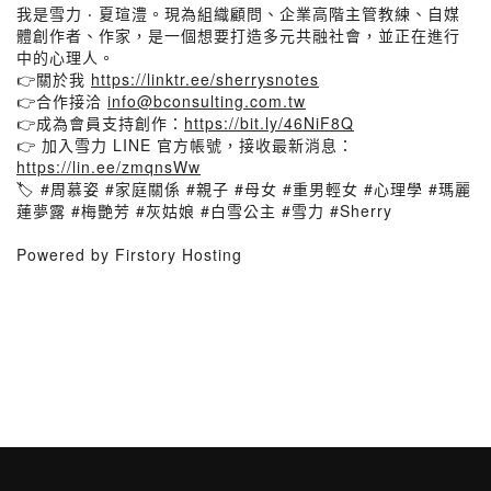
我是雪力 ‧ 夏瑄澧。現為組織顧問、企業高階主管教練、自媒
體創作者、作家，是一個想要打造多元共融社會，並正在進行
中的心理人。
👉關於我
https://linktr.ee/sherrysnotes
👉合作接洽
info@bconsulting.com.tw
👉成為會員支持創作：
https://bit.ly/46NiF8Q
👉 加入雪力 LINE 官方帳號，接收最新消息：
https://lin.ee/zmqnsWw
🏷️ #周慕姿 #家庭關係 #親子 #母女 #重男輕女 #心理學 #瑪麗
蓮夢露 #梅艷芳 #灰姑娘 #白雪公主 #雪力 #Sherry
Powered by Firstory Hosting