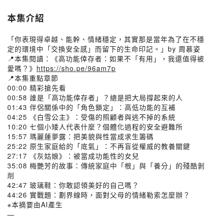
本集介紹
「你表現得卓越、能幹、情緒穩定，其實那是當年為了在不穩
定的環境中「交換安全感」而留下的生命印記。」by 周慕姿
📍本集閱讀：《高功能倖存者：如果不「有用」，我還值得被
愛嗎？》
https://sho.pe/96am7p
📍本集重點章節
00:00 精彩搶先看
00:58 誰是「高功能倖存者」？總是把大局撐起來的人
01:43 伴侶關係中的「角色鎖定」：高低功能的互補
04:25 《白雪公主》：受傷的照顧者與逃不掉的系統
10:20 七個小矮人代表什麼？個體化過程的安全避難所
15:57 瑪麗蓮夢露：把美貌與性當成求生籌碼
25:22 原生家庭給的「底氣」：不再盲從權威的教養關鍵
27:17 《灰姑娘》：被當成功能性的女兒
35:08 梅艷芳的故事：傳統家庭中「根」與「養分」的殘酷剝
削
42:47 玻璃鞋：你敢認領美好的自己嗎？
44:26 實戰題：劃界線時，面對父母的情緒勒索怎麼辦？
※本摘要由AI產生
—