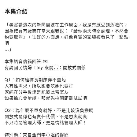
本集介紹
「老實講這次的新聞風波在工作層面，我是有感受到危險的，
因為確實有廠商在當天跟我說：『給你兩天時間處理，不然合
約要取消』。往好的方面想，好像真實的家純被看見了一點點
吧
...」
本集語音信箱回答 ✉️
有請國民情婦 Tiny 來開示：開放式關係
Q1：如何維持長期床伴不暈船
人有性需求，所以飯要吃砲也要打
家純在分手後還是能彼此當室友
如果擔心會暈船，那就先拉開距離試試吧
Q2：為什麼不單身就好，不是比較沒負擔嗎
開放式關係也有責任代價，不是想爽就爽
不只時間管理大師，更是情緒管理大師！
特別題：來自金門李小姐的提問