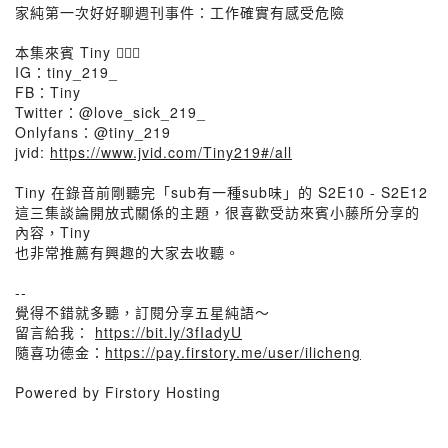
家純第一次好好聊週刊事件：工作確實有感受危險
本集來賓 Tiny 🦸🏻‍♀️
IG：tiny_219_
FB：Tiny
Twitter：@love_sick_219_
Onlyfans：@tiny_219
jvid:
https://www.jvid.com/Tiny219#/all
Tiny 在錄音前剛聽完「sub有一種sub味」的 S2E10 - S2E12
這三集談論開放式關係的主題，很喜歡受訪來賓小藤所分享的
內容，Tiny
也非常推薦有興趣的大家去收聽。
--
覺得不錯就多聽，訂閱分享五星純語～
留言給我：
https://bit.ly/3fIadyU
隨喜功德金：
https://pay.firstory.me/user/ilicheng
Powered by Firstory Hosting