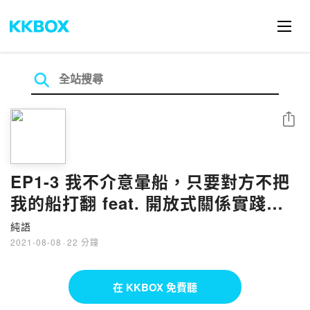
分享
EP1-3 我不介意暈船，只要對方不把
我的船打翻 feat. 開放式關係實踐者
aka 國民情婦 Tiny
純語
2021-08-08
·
22 分鐘
在 KKBOX 免費聽