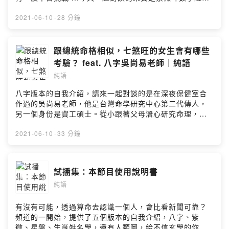
師本集語錄：殺破狼格局，一覺醒來就在戰場上廉貞破軍
的衝突，有秩序又瘋狂的怪咖父母兄弟夫妻子女宮都空，
2021-06-10
·
28 分鐘
要孤老一生了嗎救命哪個宮位帶ＸＸ星代表會很想從政想
當家純老公的人來合婚2021年底會有感情層面的事件發生
__本集節目由 Dr.情趣 贊助播出第一名的臺灣情趣用品商
跟總統命格相似，七煞旺的女生會有哪些
城，堅持原廠正貨，24小時快速出貨，售後服務完整又貼
考驗？ feat. 八字吳尚易老師｜純語
心。🛒 情趣第一購物中心Ｄr.情趣：
純語
https://drqqtoys.tw/loveili__覺得不錯就多聽，訂閱分享
五星純語～留言給我：https://bre.is/Cge3oZC3小紅老師
八字版本的自我介紹，請來一起對談的是在深夜保健室合
的粉絲頁：https://www.facebook.com/smallredziwei小
作過的吳尚易老師，他是台灣命學研究中心第二代傳人，
紅老師的podcast：
另一個身份是資工碩士。從小跟著父母潛心研究命理，加
https://podcast.kkbox.com/channel/KmxgdEn2v8iviLo
上電腦科學的邏輯訓練思維，使得吳老師以獨特且深刻的
iNP家純的12宮命盤：https://bre.is/42WsPQ58如何取得
角度解說八字...本集語錄：八字的八個字代表什麼命理八
2021-06-10
·
33 分鐘
你的12宮命盤：https://fate.windada.com/cgi-
字，跟八字重卡到陰無關！破除迷思：不是缺什麼就補什
bin/fatePowered by Firstory Hosting
麼八字有財其實代表的是缺錢家純的格局是煞印相生者有
官運同年同月同日生，命運卻大不同的故事2026年，家純
試播集：本節目使用說明書
有機會結婚嗎？__本集節目由 Dr.情趣 贊助播出第一名的
純語
臺灣情趣用品商城，堅持原廠正貨，24小時快速出貨，售
後服務完整又貼心。🛒 情趣第一購物中心Ｄr.情趣：
https://drqqtoys.tw/loveili__覺得不錯就多聽，訂閱分享
有沒有可能，透過算命去認識一個人，會比看新聞可靠？
五星純語～留言給我：https://bre.is/9rUTKN2n吳尚易老
頻道的一開始，提供了五個版本的自我介紹，八字、紫
師的粉絲頁：https://bit.ly/3yKqyuJ吳尚易老師的
微、星盤、生肖姓名學，還有人類圖，給不信玄學的你，