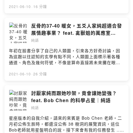
錄：從鄭佳甄到鄭家純名字的姓與每個字代表了什麼改名
式關係的主題，很喜歡受訪來賓小藤所分享的內容，Tiny
後是很辛苦的過程改名東西軍：遊山玩水 vs 為民報國媽媽
2021-06-10
·
16 分鐘
也非常推薦有興趣的大家去收聽。--覺得不錯就多聽，訂閱
疼女兒但國家也需要女兒__本集節目由 Dr.情趣 贊助播出
分享五星純語～留言給我：https://bit.ly/2VCrP8v隨喜功
第一名的臺灣情趣用品商城，堅持原廠正貨，24小時快速
德金：https://pay.firstory.me/user/ilichengPowered by
出貨，售後服務完整又貼心。🛒 情趣第一購物中心Ｄr.情
反骨的37-40 暖女，五爻人家純超適合發
Firstory Hosting
趣：https://drqqtoys.tw/loveili__覺得不錯就多聽，訂閱
展情趣事業？ feat. 禽獸姐的萬應室
分享五星純語～留言給我：https://bre.is/TBnErcS7徐老
Hannah｜純語
純語
師的官網：dphsu95.com徐老師的粉專：
https://www.facebook.com/dphsu95徐老師的官方
年初在臉書分享了自己的人類圖，引來各方好奇討論，因
Line：@dphsu95podcast：
為這跟以往認知的玄學有點不同，人類圖上面標示著各種
https://dphsu95.firstory.io/Powered by Firstory
通道、角色及幾何符號，不像是算命直接將未來攤在眼
Hosting
前；而這集一起就邀來禽獸姐的萬應室Hannah 為我們進
一步解惑！本集語錄：性趣偏好從人類圖看出端倪狂閃世
2021-06-10
·
26 分鐘
人的投射者有自體探照燈賣情趣用品是冥冥之中的注定追
求各種生命體驗，感情上也不例外16-48通道，穩扎穩打十
年磨一劍36通道人，災難不斷的試煉合作只要公平一切好
討厭家純而跟她吵架，竟會讓她變強？
談__本集節目由 Dr.情趣 贊助播出第一名的臺灣情趣用品
feat. Bob Chen 的科學占星｜純語
商城，堅持原廠正貨，24小時快速出貨，售後服務完整又
純語
貼心。🛒 情趣第一購物中心Ｄr.情趣：
https://drqqtoys.tw/loveili__覺得不錯就多聽，訂閱分享
星座版本的自我介紹，請來的來賓是 Bob Chen 老師。二
五星純語～留言給我：https://bre.is/ddYdQtzHHannah
月初公佈生辰時，都還沒公佈 38 樹洞的展覽資訊，這位
的粉絲頁（禽獸姐的萬應室）：
Bob老師就用星盤明白的說，接下來會有我的任務發生 ...