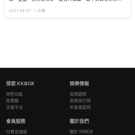
youtube：https://www.youtube.com/user/yrwu228家純
請選擇有興趣的版本，來了解我。再加上共患難9年的經紀
的八字：https://bre.is/F42hTNdxPowered by Firstory
人康姐，回答網友的疑問，能拼湊出更真實的答案。收聽
2021-06-07
·
1 分鐘
Hosting
之後，若你願意信任最赤裸的我，請按下關注。這樣我們
的人生中，彼此多了一個陪伴。純語的每一集節目內容，
想做不同主題的問答，搜集問題的方式，會是提供一個網
址，網頁中可以錄下語音訊息，再將提問者的聲音剪進節
目中。接著邀請各領域專家或是智慧長者，一起回答大家
的問題。以上為使用說明，我們6/10見。Powered by
Firstory Hosting
探索 KKBOX
娛樂情報
特色功能
音樂趨勢
免費聽
音樂排行榜
支援平台
年度風雲榜
會員服務
關於我們
付費及儲值
關於 KKBOX