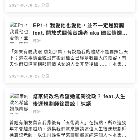
式關係的主題，很喜歡受訪來賓小藤所分享的內容，Tiny
開示：開放式關係Q1：如何與另一半溝通家純工廠！依每
2021-08-08
·
28 分鐘
也非常推薦有興趣的大家去收聽。--覺得不錯就多聽，訂閱
個交往對象性質作角色分配認識王先生這幾年，還有其他
分享五星純語～留言給我： https://bit.ly/3fIadyU隨喜功
一對一關係別「恐開」了，並非登高一呼大家就開放啦
德金：https://pay.firstory.me/user/ilichengPowered by
Q2：在開放式關係裡最開心的事喜歡有很多人互相照顧的
EP1-1 我愛他也愛他，並不一定是劈腿
Firstory Hosting
模式Q3：關係中的情緒與心態如何調整為了綁住對方而開
feat. 開放式關係實踐者 aka 國民情婦
放式，不是開放式知情同意還是會吃醋，在關係裡更要練
Tiny
純語
習協調有疑問就問，才不會被腦補幻想纏身Q4：如果對象
希望開放式，該如何拒絕Q5：好奇開放式關係終點是什麼
「如果有聽我跟 康姐那集，有說過我的體貼不是要照吿天
對我來說砲友就是一根屌，其他日常不甘我的事關係不一
下；這次事情全貌沒有搬到檯面已經是我最大的寬容，有
定有標準答案，終點都是彼此討論出來本集來賓 Tiny
天你們知道真相那同情 A女的人會非常後悔......」本集語
🦸🏻‍♀️IG：tiny_219_FB：TinyTwitter：
音信箱回答 ✉️有請國民情婦 Tiny 來開示：開放式關係
@love_sick_219_Onlyfans：@tiny_219jvid:
Q1：實踐開放式四年的林先生，想提醒幾件事換伴求單男
2021-08-08
·
29 分鐘
https://www.jvid.com/Tiny219#/allTiny 在錄音前剛聽完
原來也是開放式的一種王先生跟家純不干涉彼此交友狀況
「sub有一種sub味」的 S2E10 - S2E12 這三集談論開放
Q2：對於為何進入開放式的疑問知情同意不代表沒有吃醋
式關係的主題，很喜歡受訪來賓小藤所分享的內容，Tiny
情緒Q3：家純與 Tiny 嘗試開放式的契機從過往失敗經驗
幫家純改名希望她能夠從政？ feat.人生
也非常推薦有興趣的大家去收聽。--覺得不錯就多聽，訂閱
發現自己不喜歡的模式來自智慧大姊姊的一番話Q4：如何
後運規劃師徐震諒｜純語
分享五星純語～留言給我：https://bit.ly/3ys0S5z隨喜功
跟對方溝通要開始開放式關係沒有誰好誰壞，只有適不適
德金：https://pay.firstory.me/user/ilichengPowered by
純語
合誰不犯錯就永遠不知道自己不要什麼本集來賓 Tiny
Firstory Hosting
🦸🏻‍♀️IG：tiny_219_FB：TinyTwitter：
曾經有網友留言我背後有「五術高人」在指點，所以這幾
@love_sick_219_Onlyfans：@tiny_219jvid:
年才會越走越順。這集我們就來邀請這位人生後運規劃師
https://www.jvid.com/Tiny219#/allTiny 在錄音前剛聽完
徐震諒老師，以生肖姓名學來聊聊鄭家純這個人～本集語
「sub有一種sub味」的 S2E10 - S2E12 這三集談論開放