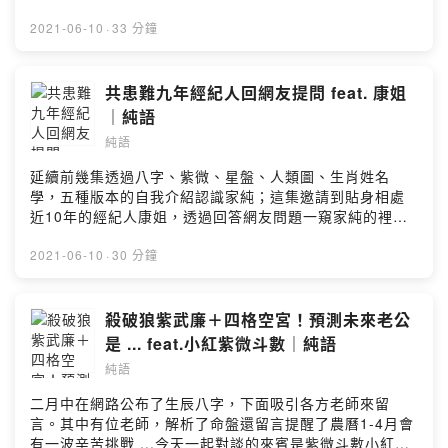
https://m.facebook.com/hannah.animal.room/Hannah
本集語錄：科學占星與一般占星的差異29歲土星回歸前，
IG：@hannah.animal.room家純的人類圖：
冤親債主都來討債囉火木合天秤四分天海摩羯公開的敵人
2021-06-10
·
33 分鐘
https://bre.is/MFrjtMDU如何取得你的人類圖：
與對手都會是貴人常遇到瘋子來吵架，對家純來說很好玩
https://www.jovianarchive.com/get_your_chartPowere
體內有兩股矛盾的力量在競爭想要追家純，這幾個星座佔
d by Firstory Hosting
優勢__本集節目由 Dr.情趣 贊助播出第一名的臺灣情趣用
共患難九年經紀人回網友提問 feat. 康姐
品商城，堅持原廠正貨，24小時快速出貨，售後服務完整
｜純語
又貼心。🛒 情趣第一購物中心Ｄr.情趣：
純語
https://drqqtoys.tw/loveili__覺得不錯就多聽，訂閱分享
五星純語～留言給我：https://bre.is/5CWF27u5Bob老師
延續前幾集透過八字、紫微、星盤、人類圖、生肖姓名
的粉絲頁：https://www.facebook.com/bobchen7Bob老
學，五種版本的自我介紹認識家純；這集邀請到貼身相處
師的 podcast：https://reurl.cc/EzybQnPowered by
近10年的經紀人康姐，透過回答網友問題一窺家純的裡裡
Firstory Hosting
外外～本集語錄：與康姐相遇的起點：雞排妹沒人聽過的
家純喝醉ㄎㄧㄤ事8年前的家純有多壞有沒有想過要放棄家
2021-06-10
·
30 分鐘
純公關危機處理大全還原「不交22K男友」說法運用智慧成
為家純背後強大的後盾請注意！想跟家純交往要具備...__
本集節目由 Dr.情趣 贊助播出第一名的臺灣情趣用品商
殺破狼紫武廉＋四格空宮！預測未來老公
城，堅持原廠正貨，24小時快速出貨，售後服務完整又貼
是 ... feat.小紅紫微斗數｜純語
心。🛒 情趣第一購物中心Ｄr.情趣：
純語
https://drqqtoys.tw/loveili__覺得不錯就多聽，訂閱分享
五星純語～留言給我：https://bre.is/5p4cYFajPowered
二月中在網路公布了生辰八字，下面吸引各方老師來留
by Firstory Hosting
言。其中有位老師，解析了命盤還留言提醒了農曆1-4月會
有一波辛苦挑戰 ...今天一起對談的來賓是紫微斗數小紅老