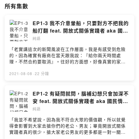
所有集數
EP1-3 我不介意暈船，只要對方不把我的
船打翻 feat. 開放式關係實踐者 aka 國民
情婦 Tiny
純語
「老實講這次的新聞風波在工作層面，我是有感受到危險
的，因為確實有廠商在當天跟我說：『給你兩天時間處
理，不然合約要取消』。往好的方面想，好像真實的家純
被看見了一點點吧...」本集語音信箱回答 ✉️有請國民情婦
Tiny 來開示：開放式關係Q1：如何維持長期床伴不暈船人
2021-08-08
·
22 分鐘
有性需求，所以飯要吃砲也要打家純在分手後還是能彼此
當室友如果擔心會暈船，那就先拉開距離試試吧Q2：為什
麼不單身就好，不是比較沒負擔嗎開放式關係也有責任代
EP1-2 有疑問就問，腦補幻想只會加深不
價，不是想爽就爽不只時間管理大師，更是情緒管理大
安 feat. 開放式關係實踐者 aka 國民情婦
師！特別題：來自金門李小姐的提問家純第一次好好聊週
Tiny
純語
刊事件：工作確實有感受危險本集來賓 Tiny 🦸🏻‍♀️IG：
tiny_219_FB：TinyTwitter：
「我並不希望說，因為我不符合大眾的價值觀，所以就覺
@love_sick_219_Onlyfans：@tiny_219jvid:
得會影響到大家去搶你們的老公、男友；畢竟開放式關係
https://www.jvid.com/Tiny219#/allTiny 在錄音前剛聽完
實踐者真的很少，搶大家老公男友的更多都是一對一關係
「sub有一種sub味」的 S2E10 - S2E12 這三集談論開放
裡的人啊！」本集語音信箱回答 ✉️有請國民情婦 Tiny 來