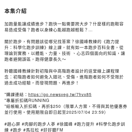
本集介紹
加跑量能讓成績進步？跑快一點需要跨大步？什麼樣的跑鞋容
易造成受傷？跑者以身練心能越跑越輕鬆？…
關於跑步，有問題該從哪兒找答案？徐國峰教練的《跑力提
升：科學化跑步訓練》線上課，就有如一本跑步百科全書，從
理論到實務，以體能、力量、技術 、心志四個面向的知識，讓
跑者避開誤區，跑得健康長久～
聆聽國峰教練針對初階與中高階跑者設計的這堂線上課程理
念：初階跑者如何避免入錯坑、受傷，進階跑者如何不受限於
過去成功經驗，而發現問題、再進步！
*購課連結：
https://go.newsveg.tw/7hvx85
*專屬折扣碼RUNNING
*結帳輸入折扣碼，再折$250（限單人方案，不得與其他優惠券
並行使用。使用期限自即日起至2025/07/04 23:59）
#趙心屏 #肉腳的跑步人蔘 #徐國峰 #跑力提升 #科學化跑步訓
練 #跑步 #馬拉松 #好好聽FM