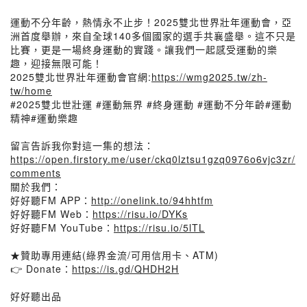
運動不分年齡，熱情永不止步！2025雙北世界壯年運動會，亞
洲首度舉辦，來自全球140多個國家的選手共襄盛舉。這不只是
比賽，更是一場終身運動的實踐。讓我們一起感受運動的樂
趣，迎接無限可能！
2025雙北世界壯年運動會官網:
https://wmg2025.tw/zh-
tw/home
#2025雙北世壯運 #運動無界 #終身運動 #運動不分年齡#運動
精神#運動樂趣
留言告訴我你對這一集的想法：
https://open.firstory.me/user/ckq0lztsu1gzq0976o6vjc3zr/
comments
關於我們：
好好聽FM APP：
http://onelink.to/94hhtfm
好好聽FM Web：
https://risu.io/DYKs
好好聽FM YouTube：
https://risu.io/5lTL
★贊助專用連結(綠界金流/可用信用卡、ATM)
👉 Donate：
https://is.gd/QHDH2H
好好聽出品