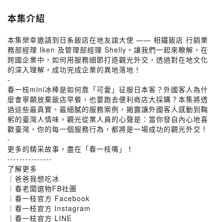
本集介紹
本集榮幸邀請到日系飯店在地友誼大使 —— 相鐵飯店 行銷業
務部經理 Iken 及管理部經理 Shelly。讓我們一起來瞭解，在
跨國企業中，如何用服務細節打造觀光外交，透過對在地文化
的深入理解，成功完成企業的異地落地！
-
春一枝mini冰棒是如何靠「可愛」征服日本客？外國客人為什
麼會寧願放棄飯店早餐，也要跑去便利商店大採購？本集將透
過這些最真實、最細膩的服務案例，揭露讓外國客人感動到鞠
躬的臺灣人情味。觀光從業人員的心聲是：當你發自內心地喜
歡臺灣，你的每一個服務行為，都將是一場成功的觀光外交！
-
更多的精采故事，盡在「春一枝嘴」！
---------------
了解更多
｜爸爸我想吃冰
｜春老闆選物FB社團
｜春一枝官方 Facebook
｜春一枝官方 Instagram
｜春一枝官方 LINE