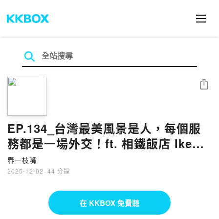
分享
EP.134_台灣最美風景是人，每個服
務都是一場外交！ft. 相鐵飯店 Iken
& Shelly
春一枝嘴
2025-12-02
·
44 分鐘
在 KKBOX 免費聽